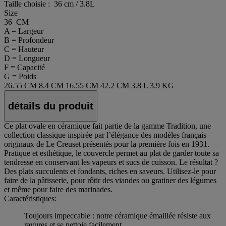
Taille choisie :
36 cm / 3.8L
Size
36 CM
A = Largeur
B = Profondeur
C = Hauteur
D = Longueur
F = Capacité
G = Poids
26.55 CM
8.4 CM
16.55 CM
42.2 CM
3.8 L
3.9 KG
détails du produit
Ce plat ovale en céramique fait partie de la gamme Tradition, une
collection classique inspirée par l’élégance des modèles français
originaux de Le Creuset présentés pour la première fois en 1931.
Pratique et esthétique, le couvercle permet au plat de garder toute sa
tendresse en conservant les vapeurs et sucs de cuisson. Le résultat ?
Des plats succulents et fondants, riches en saveurs. Utilisez-le pour
faire de la pâtisserie, pour rôtir des viandes ou gratiner des légumes
et même pour faire des marinades.
Caractéristiques:
Toujours impeccable : notre céramique émaillée résiste aux
rayures et se nettoie facilement.