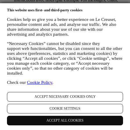
posts sur les réseaux sociaux, e-mails ou appels
téléphoniques).
This website uses first- and third-party cookies
Cookies help us give you a better experience on Le Creuset,
Les données personnelles vous concernant, que nous collectons
personalise content and ads, and analyse our traffic. We also
lorsque vous utilisez le Site web ou lorsque vous nous fournissez de
share information about your use of our site with our
toute autre façon une quelconque information d’identification
advertising and analytics partners.
personnelle, sont dûment protégées et vos droits au respect de la vie
privée sont expliqués sous le paragraphe 8 ci-dessous.
“Necessary Cookies” cannot be disabled since they
2. QUI RECUEILLE VOS DONNEES PERSONNELLES ?
support web functionalities, but you can consent to all the other
Le contrôleur des données relatives aux services d’e-commerce
uses above (preferences, statistics and marketing cookies) by
proposés sur le Site web est Le Creuset Benelux SA, dont le siège
clicking “Accept all cookies”, or click “Cookie settings”, where
social est établi à Le Creuset Benelux SA, 4 Rue de la Presse, 1000
you manage each cookie category, or “Accept necessary
Bruxelles, Belgique.
cookies only”, so that no other category of cookies will be
Si vous acceptez de recevoir des communications commerciales de
installed.
notre part, vous ferez partie de la base de données des
Check our
Cookie Policy
.
consommateurs du groupe Le Creuset. Celle-ci est gérée
conjointement, par Le Creuset BENELUX et Group AG, dont le
siège social est situé à Neuhofstrasse 4, 6340 Baar, en Suisse. Son
ACCEPT NECESSARY COOKIES ONLY
représentant désigné dans l'UE est Le Creuset SL, numéro de TVA
B62153630, dont les bureaux sont situés Paseo de Gracia 9 2º,
COOKIE SETTINGS
08007 Barcelone, Espagne. L’accord de responsabilité conjointe
pourvoit (a) à Le Creuset Group AG la responsabilité de la stratégie
marketing globale et de l’expérience client personnalisée ; (b) aux
ACCEPT ALL COOKIES
filiales locales Le Creuset le bénéfice et l’implantation de cette