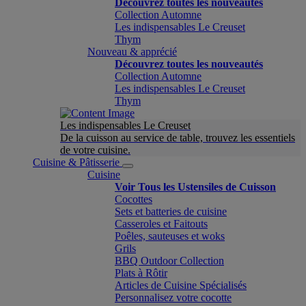
Découvrez toutes les nouveautés
Collection Automne
Les indispensables Le Creuset
Thym
Nouveau & apprécié
Découvrez toutes les nouveautés
Collection Automne
Les indispensables Le Creuset
Thym
Les indispensables Le Creuset
De la cuisson au service de table, trouvez les essentiels
de votre cuisine.
Cuisine & Pâtisserie
Cuisine
Voir Tous les Ustensiles de Cuisson
Cocottes
Sets et batteries de cuisine
Casseroles et Faitouts
Poêles, sauteuses et woks
Grils
BBQ Outdoor Collection
Plats à Rôtir
Articles de Cuisine Spécialisés
Personnalisez votre cocotte