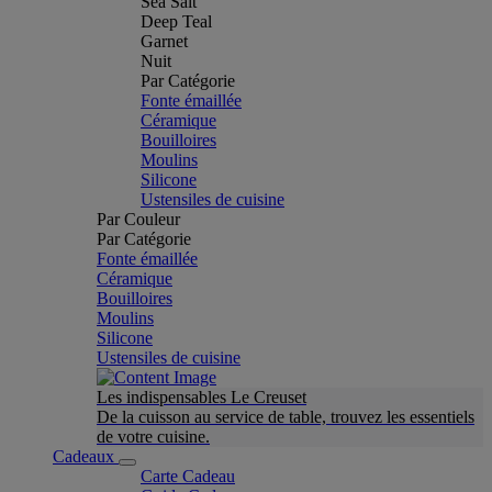
Sea Salt
Deep Teal
Garnet
Nuit
Par Catégorie
Fonte émaillée
Céramique
Bouilloires
Moulins
Silicone
Ustensiles de cuisine
Par Couleur
Par Catégorie
Fonte émaillée
Céramique
Bouilloires
Moulins
Silicone
Ustensiles de cuisine
Les indispensables Le Creuset
De la cuisson au service de table, trouvez les essentiels
de votre cuisine.
Cadeaux
Carte Cadeau