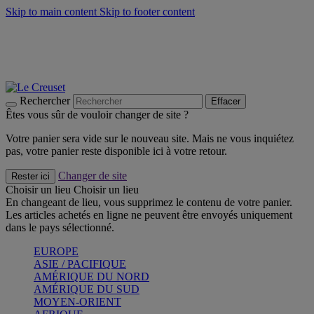
Skip to main content
Skip to footer content
Faites vivre l’été avec la Collection BBQ Outdoor & Thym -
Craquez
Les indispensables Le Creuset -
Craquez
Newsletter: Inscrivez-vous et économisez 10%! -
Inscrivez-vous
maintenant
Rechercher
Effacer
Êtes vous sûr de vouloir changer de site ?
Votre panier sera vide sur le nouveau site. Mais ne vous inquiétez
pas, votre panier reste disponible ici à votre retour.
Changer de site
Rester ici
Choisir un lieu
Choisir un lieu
En changeant de lieu, vous supprimez le contenu de votre panier.
Les articles achetés en ligne ne peuvent être envoyés uniquement
dans le pays sélectionné.
EUROPE
ASIE / PACIFIQUE
AMÉRIQUE DU NORD
AMÉRIQUE DU SUD
MOYEN-ORIENT