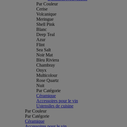
Par Couleur
Cerise
Volcanique
Meringue
Shell Pink
Blanc
Deep Teal
Azur
Flint
Sea Salt
Noir Mat
Bleu Riviera
Chambray
Onyx
Multicolour
Rose Quartz
Nuit
Par Catégorie
Céramique
Accessoires pour le vin
Ustensiles de cuisine
Par Couleur
Par Catégorie
Céramique
Accessoires pour le vin