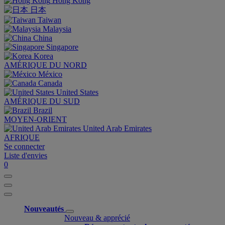
Hong Kong
日本
Taiwan
Malaysia
China
Singapore
Korea
AMÉRIQUE DU NORD
México
Canada
United States
AMÉRIQUE DU SUD
Brazil
MOYEN-ORIENT
United Arab Emirates
AFRIQUE
Se connecter
Liste d'envies
0
Nouveautés
Nouveau & apprécié