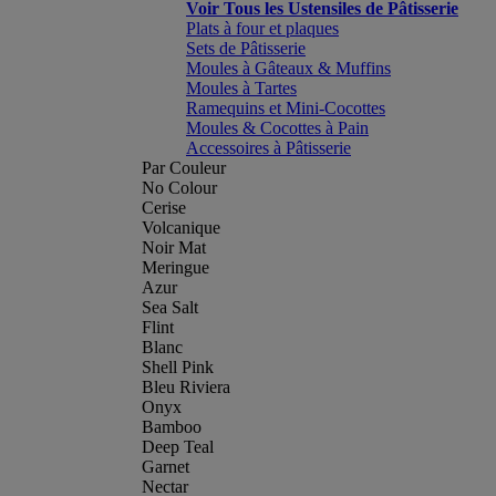
Voir Tous les Ustensiles de Pâtisserie
Plats à four et plaques
Sets de Pâtisserie
Moules à Gâteaux & Muffins
Moules à Tartes
Ramequins et Mini-Cocottes
Moules & Cocottes à Pain
Accessoires à Pâtisserie
Par Couleur
No Colour
Cerise
Volcanique
Noir Mat
Meringue
Azur
Sea Salt
Flint
Blanc
Shell Pink
Bleu Riviera
Onyx
Bamboo
Deep Teal
Garnet
Nectar