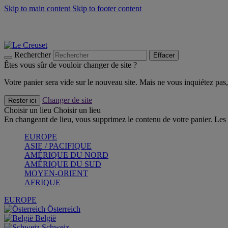
Skip to main content
Skip to footer content
Faites vivre l’été avec la Collection BBQ Outdoor & Thym -
Cra
Les indispensables Le Creuset -
Craquez
Newsletter: Inscrivez-vous et économisez 10%! -
Inscrivez-vous 
Rechercher
Effacer
Êtes vous sûr de vouloir changer de site ?
Votre panier sera vide sur le nouveau site. Mais ne vous inquiétez pas, 
Changer de site
Rester ici
Choisir un lieu
Choisir un lieu
En changeant de lieu, vous supprimez le contenu de votre panier. Les 
EUROPE
ASIE / PACIFIQUE
AMÉRIQUE DU NORD
AMÉRIQUE DU SUD
MOYEN-ORIENT
AFRIQUE
EUROPE
Österreich
België
Schweiz