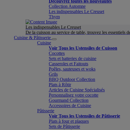
Découvrez toutes les nouveautés
Collection Automne
Les indispensables Le Creuset
Thym
Les indispensables Le Creuset
De la cuisson au service de table, trouvez les essentiels d
Cuisine & Pâtisserie
Cuisine
Voir Tous les Ustensiles de Cuisson
Cocottes
Sets et batteries de cuisine
Casseroles et Faitouts
Poêles, sauteuses et woks
Grils
BBQ Outdoor Collection
Plats à Rôtir
Articles de Cuisine Spécialisés
Personnalisez votre cocotte
Gourmand Collection
Accessoires de Cuisine
Pâtisserie
Voir Tous les Ustensiles de Pâtisserie
Plats à four et plaques
Sets de Pâtisserie