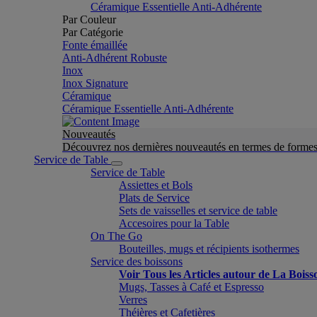
Céramique Essentielle Anti-Adhérente
Par Couleur
Par Catégorie
Fonte émaillée
Anti-Adhérent Robuste
Inox
Inox Signature
Céramique
Céramique Essentielle Anti-Adhérente
Nouveautés
Découvrez nos dernières nouveautés en termes de formes 
Service de Table
Service de Table
Assiettes et Bols
Plats de Service
Sets de vaisselles et service de table
Accesoires pour la Table
On The Go
Bouteilles, mugs et récipients isothermes
Service des boissons
Voir Tous les Articles autour de La Boiss
Mugs, Tasses à Café et Espresso
Verres
Théières et Cafetières