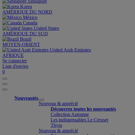
Singapore
Korea
AMÉRIQUE DU NORD
México
Canada
United States
AMÉRIQUE DU SUD
Brazil
MOYEN-ORIENT
United Arab Emirates
AFRIQUE
Se connecter
Liste d'envies
0
Nouveautés
Nouveau & apprécié
Découvrez toutes les nouveautés
Collection Automne
Les indispensables Le Creuset
Thym
Nouveau & apprécié