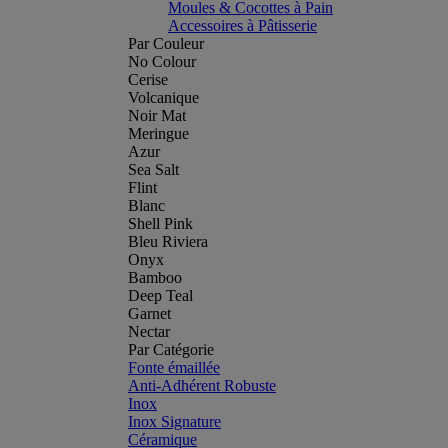
Moules & Cocottes à Pain
Accessoires à Pâtisserie
Par Couleur
No Colour
Cerise
Volcanique
Noir Mat
Meringue
Azur
Sea Salt
Flint
Blanc
Shell Pink
Bleu Riviera
Onyx
Bamboo
Deep Teal
Garnet
Nectar
Par Catégorie
Fonte émaillée
Anti-Adhérent Robuste
Inox
Inox Signature
Céramique