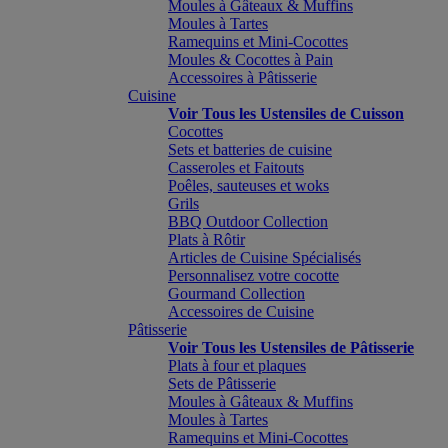
Moules à Gâteaux & Muffins
Moules à Tartes
Ramequins et Mini-Cocottes
Moules & Cocottes à Pain
Accessoires à Pâtisserie
Cuisine
Voir Tous les Ustensiles de Cuisson
Cocottes
Sets et batteries de cuisine
Casseroles et Faitouts
Poêles, sauteuses et woks
Grils
BBQ Outdoor Collection
Plats à Rôtir
Articles de Cuisine Spécialisés
Personnalisez votre cocotte
Gourmand Collection
Accessoires de Cuisine
Pâtisserie
Voir Tous les Ustensiles de Pâtisserie
Plats à four et plaques
Sets de Pâtisserie
Moules à Gâteaux & Muffins
Moules à Tartes
Ramequins et Mini-Cocottes