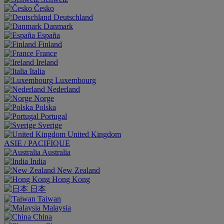
Česko
Deutschland
Danmark
España
Finland
France
Ireland
Italia
Luxembourg
Nederland
Norge
Polska
Portugal
Sverige
United Kingdom
ASIE / PACIFIQUE
Australia
India
New Zealand
Hong Kong
日本
Taiwan
Malaysia
China