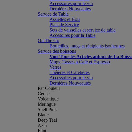
Accessoires pour le vin
Dernières Nouveautés
Service de Table
Assiettes et Bols
Plats de Service
Sets de vaisselles et service de table
Accesoires pour la Table
On The Go
Bouteilles, mugs et récipients isothermes
Service des boissons
Voir Tous les Articles autour de La Boiss
Mugs, Tasses à Café et Espresso
Verres
Théières et Cafetières
Accessoires pour le vin
Dernières Nouveautés
Par Couleur
Cerise
Volcanique
Meringue
Shell Pink
Blanc
Deep Teal
Azur
Flint