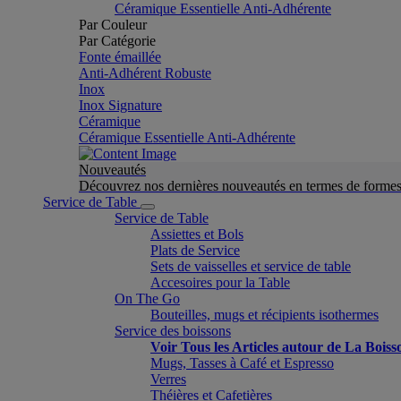
Céramique Essentielle Anti-Adhérente
Par Couleur
Par Catégorie
Fonte émaillée
Anti-Adhérent Robuste
Inox
Inox Signature
Céramique
Céramique Essentielle Anti-Adhérente
Nouveautés
Découvrez nos dernières nouveautés en termes de formes 
Service de Table
Service de Table
Assiettes et Bols
Plats de Service
Sets de vaisselles et service de table
Accesoires pour la Table
On The Go
Bouteilles, mugs et récipients isothermes
Service des boissons
Voir Tous les Articles autour de La Boiss
Mugs, Tasses à Café et Espresso
Verres
Théières et Cafetières