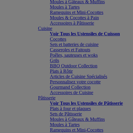
Moules à Gâteaux & Muffins
Moules à Tartes
Ramequins et Mini-Cocottes
Moules & Cocottes à Pain
Accessoires à Pâtisserie
Cuisine
Voir Tous les Ustensiles de Cuisson
Cocottes
Sets et batteries de cuisine
Casseroles et Faitouts
Poêles, sauteuses et woks
Grils
BBQ Outdoor Collection
Plats à Rôtir
Articles de Cuisine Spécialisés
Personnalisez votre cocotte
Gourmand Collection
Accessoires de Cuisine
Pâtisserie
Voir Tous les Ustensiles de Pâtisserie
Plats à four et plaques
Sets de Pâtisserie
Moules à Gâteaux & Muffins
Moules à Tartes
Ramequins et Mini-Cocottes