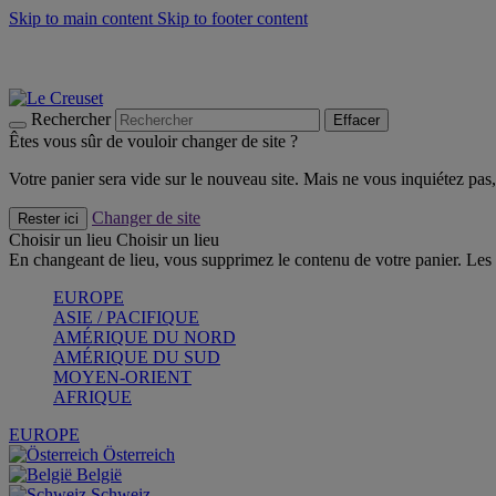
Skip to main content
Skip to footer content
Faites vivre l’été avec la Collection BBQ Outdoor & Thym -
Cra
Les indispensables Le Creuset -
Craquez
Newsletter: Inscrivez-vous et économisez 10%! -
Inscrivez-vous 
Rechercher
Effacer
Êtes vous sûr de vouloir changer de site ?
Votre panier sera vide sur le nouveau site. Mais ne vous inquiétez pas, 
Changer de site
Rester ici
Choisir un lieu
Choisir un lieu
En changeant de lieu, vous supprimez le contenu de votre panier. Les 
EUROPE
ASIE / PACIFIQUE
AMÉRIQUE DU NORD
AMÉRIQUE DU SUD
MOYEN-ORIENT
AFRIQUE
EUROPE
Österreich
België
Schweiz