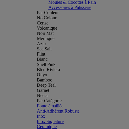
Moules & Cocottes à Pain
Accessoires à Pâtisserie
Par Couleur
No Colour
Cerise
Volcanique
Noir Mat
Meringue
Azur
Sea Salt
Flint
Blanc
Shell Pink
Bleu Riviera
Onyx
Bamboo
Deep Teal
Garnet
Nectar
Par Catégorie
Fonte émaillée
Anti-Adhérent Robuste
Inox
Inox Signature
Céramique