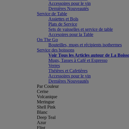
Accessoires pour le vin
Dernières Nouveautés
Service de Table
Assiettes et Bols
Plats de Service
Sets de vaisselles et service de table
Accesoires pour la Table
On The Go
Bouteilles, mugs et récipients isothermes
Service des boissons
Voir Tous les Articles autour de La Boiss
Mugs, Tasses à Café et Espresso
Verres
Théières et Cafetières
Accessoires pour le vin
Dernières Nouveautés
Par Couleur
Cerise
Volcanique
Meringue
Shell Pink
Blanc
Deep Teal
Azur
Flint