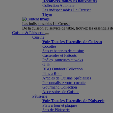
Découvrez toutes les nouveautés
Collection Automne
Les indispensables Le Creuset
Thym
Les indispensables Le Creuset
De la cuisson au service de table, trouvez les essentiels d
Cuisine & Pâtisserie
Cuisine
Voir Tous les Ustensiles de Cuisson
Cocottes
Sets et batteries de cuisine
Casseroles et Faitouts
Poêles, sauteuses et woks
Grils
BBQ Outdoor Collection
Plats à Rôtir
Articles de Cuisine Spécialisés
Personnalisez votre cocotte
Gourmand Collection
Accessoires de Cuisine
Pâtisserie
Voir Tous les Ustensiles de Pâtisserie
Plats à four et plaques
Sets de Pâtisserie