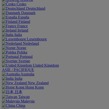
Česko
Deutschland
Danmark
España
Finland
France
Ireland
Italia
Luxembourg
Nederland
Norge
Polska
Portugal
Sverige
United Kingdom
ASIE / PACIFIQUE
Australia
India
New Zealand
Hong Kong
日本
Taiwan
Malaysia
China