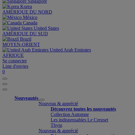
Singapore
Korea
AMÉRIQUE DU NORD
México
Canada
United States
AMÉRIQUE DU SUD
Brazil
MOYEN-ORIENT
United Arab Emirates
AFRIQUE
Se connecter
Liste d'envies
0
Nouveautés
Nouveau & apprécié
Découvrez toutes les nouveautés
Collection Automne
Les indispensables Le Creuset
Thym
Nouveau & apprécié