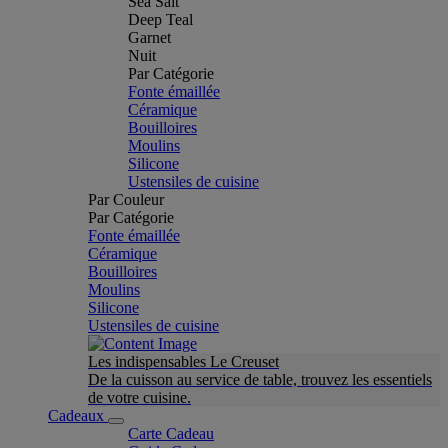
Sea Salt
Deep Teal
Garnet
Nuit
Par Catégorie
Fonte émaillée
Céramique
Bouilloires
Moulins
Silicone
Ustensiles de cuisine
Par Couleur
Par Catégorie
Fonte émaillée
Céramique
Bouilloires
Moulins
Silicone
Ustensiles de cuisine
Les indispensables Le Creuset
De la cuisson au service de table, trouvez les essentiels
de votre cuisine.
Cadeaux
Carte Cadeau