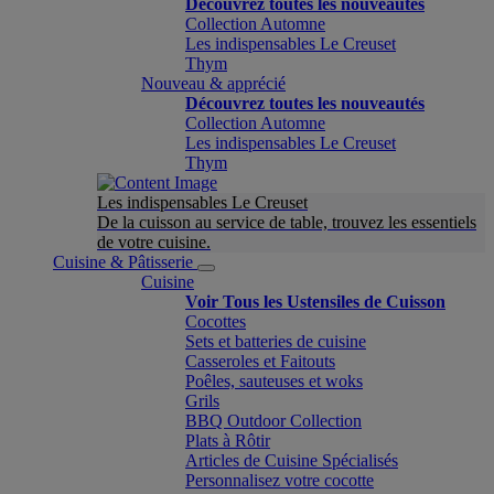
Découvrez toutes les nouveautés
Collection Automne
Les indispensables Le Creuset
Thym
Nouveau & apprécié
Découvrez toutes les nouveautés
Collection Automne
Les indispensables Le Creuset
Thym
Les indispensables Le Creuset
De la cuisson au service de table, trouvez les essentiels
de votre cuisine.
Cuisine & Pâtisserie
Cuisine
Voir Tous les Ustensiles de Cuisson
Cocottes
Sets et batteries de cuisine
Casseroles et Faitouts
Poêles, sauteuses et woks
Grils
BBQ Outdoor Collection
Plats à Rôtir
Articles de Cuisine Spécialisés
Personnalisez votre cocotte