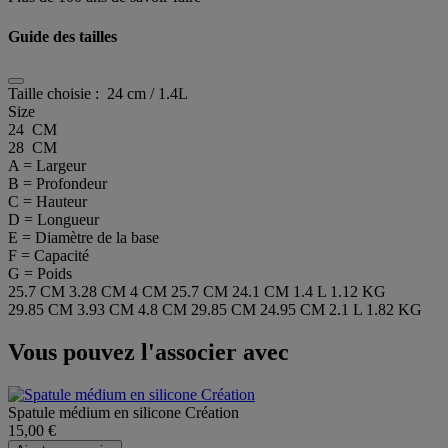
Guide des tailles
Taille choisie :
24 cm / 1.4L
Size
24 CM
28 CM
A = Largeur
B = Profondeur
C = Hauteur
D = Longueur
E = Diamètre de la base
F = Capacité
G = Poids
25.7 CM
3.28 CM
4 CM
25.7 CM
24.1 CM
1.4 L
1.12 KG
29.85 CM
3.93 CM
4.8 CM
29.85 CM
24.95 CM
2.1 L
1.82 KG
Vous pouvez l'associer avec
Spatule médium en silicone Création
15,00 €