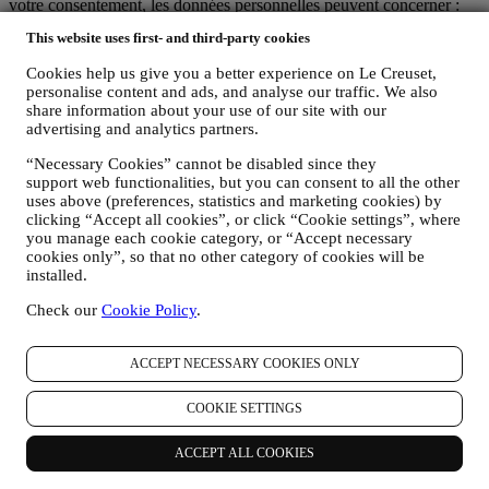
votre consentement, les données personnelles peuvent concerner :
This website uses first- and third-party cookies
le nom, le prénom, l’adresse électronique, la date de naissance
et d’autres coordonnées (adresse, numéro de téléphone), dans
Cookies help us give you a better experience on Le Creuset,
le but de créer un compte Le Creuset, de faire un achat en tant
personalise content and ads, and analyse our traffic. We also
qu’utilisateur invité ou l’abonnement à nos communications
share information about your use of our site with our
marketing sur le site Web ou en magasin.
advertising and analytics partners.
les données concernant votre achat, comme par exemple la
date et l’heure de l’achat, informations relatives la livraison,
“Necessary Cookies” cannot be disabled since they
au produit et au paiement, dans le but de gérer vos
support web functionalities, but you can consent to all the other
commandes.
uses above (preferences, statistics and marketing cookies) by
les données concernant votre historique de navigation en ligne
clicking “Accept all cookies”, or click “Cookie settings”, where
(p.ex. les identifiants en ligne, tels que votre adresse IP, la
you manage each cookie category, or “Accept necessary
cookies only”, so that no other category of cookies will be
version de votre navigateur, votre système d’exploitation, la
installed.
durée de votre visite, votre identification par notre système
lors d’une prochaine visite, votre situation géographique),
Check our
Cookie Policy
.
collectées pendant votre visite à notre Site web (que vous
soyez un utilisateur enregistré ou non), grâce à l’usage d’un
journal de navigation et/ou de technologies de traçage, telles
ACCEPT NECESSARY COOKIES ONLY
que les “cookies” (pour les informations sur la collecte de
données via des cookies, vous pouvez consulter ici notre
COOKIE SETTINGS
Politique en matière de Cookies
), dans le but d’améliorer nos
services et nos annonces ou de procéder à des analyses
statistiques ; dans la majorité des cas, nous ne serons pas en
ACCEPT ALL COOKIES
mesure de vous identifier sur base de ces informations