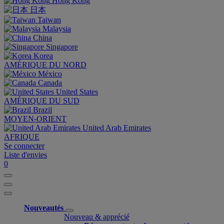
Hong Kong
日本
Taiwan
Malaysia
China
Singapore
Korea
AMÉRIQUE DU NORD
México
Canada
United States
AMÉRIQUE DU SUD
Brazil
MOYEN-ORIENT
United Arab Emirates
AFRIQUE
Se connecter
Liste d'envies
0
Nouveautés
Nouveau & apprécié