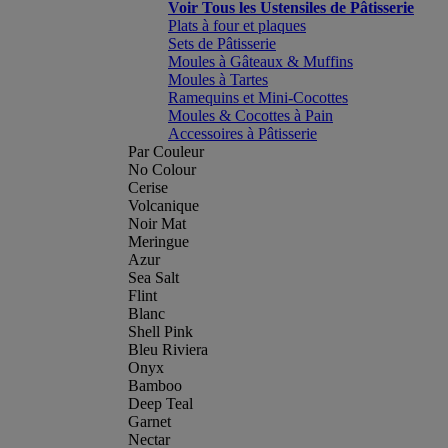
Voir Tous les Ustensiles de Pâtisserie
Plats à four et plaques
Sets de Pâtisserie
Moules à Gâteaux & Muffins
Moules à Tartes
Ramequins et Mini-Cocottes
Moules & Cocottes à Pain
Accessoires à Pâtisserie
Par Couleur
No Colour
Cerise
Volcanique
Noir Mat
Meringue
Azur
Sea Salt
Flint
Blanc
Shell Pink
Bleu Riviera
Onyx
Bamboo
Deep Teal
Garnet
Nectar