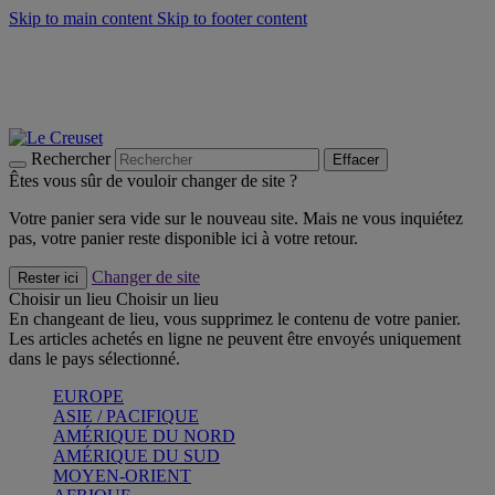
Skip to main content
Skip to footer content
Faites vivre l’été avec la Collection BBQ Outdoor & Thym -
Craquez
Les indispensables Le Creuset -
Craquez
Newsletter: Inscrivez-vous et économisez 10%! -
Inscrivez-vous
maintenant
Rechercher
Effacer
Êtes vous sûr de vouloir changer de site ?
Votre panier sera vide sur le nouveau site. Mais ne vous inquiétez
pas, votre panier reste disponible ici à votre retour.
Changer de site
Rester ici
Choisir un lieu
Choisir un lieu
En changeant de lieu, vous supprimez le contenu de votre panier.
Les articles achetés en ligne ne peuvent être envoyés uniquement
dans le pays sélectionné.
EUROPE
ASIE / PACIFIQUE
AMÉRIQUE DU NORD
AMÉRIQUE DU SUD
MOYEN-ORIENT