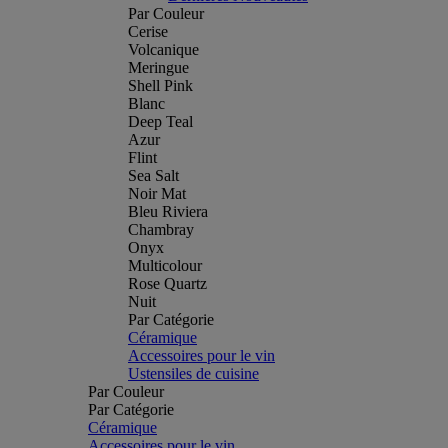
Par Couleur
Cerise
Volcanique
Meringue
Shell Pink
Blanc
Deep Teal
Azur
Flint
Sea Salt
Noir Mat
Bleu Riviera
Chambray
Onyx
Multicolour
Rose Quartz
Nuit
Par Catégorie
Céramique
Accessoires pour le vin
Ustensiles de cuisine
Par Couleur
Par Catégorie
Céramique
Accessoires pour le vin