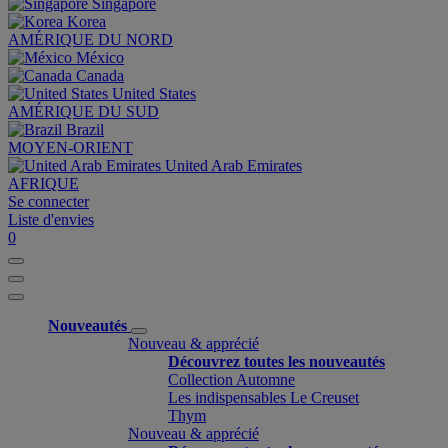
Singapore
Korea
AMÉRIQUE DU NORD
México
Canada
United States
AMÉRIQUE DU SUD
Brazil
MOYEN-ORIENT
United Arab Emirates
AFRIQUE
Se connecter
Liste d'envies
0
Nouveautés
Nouveau & apprécié
Découvrez toutes les nouveautés
Collection Automne
Les indispensables Le Creuset
Thym
Nouveau & apprécié