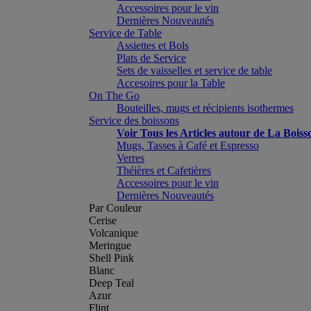
Accessoires pour le vin
Dernières Nouveautés
Service de Table
Assiettes et Bols
Plats de Service
Sets de vaisselles et service de table
Accesoires pour la Table
On The Go
Bouteilles, mugs et récipients isothermes
Service des boissons
Voir Tous les Articles autour de La Boiss
Mugs, Tasses à Café et Espresso
Verres
Théières et Cafetières
Accessoires pour le vin
Dernières Nouveautés
Par Couleur
Cerise
Volcanique
Meringue
Shell Pink
Blanc
Deep Teal
Azur
Flint