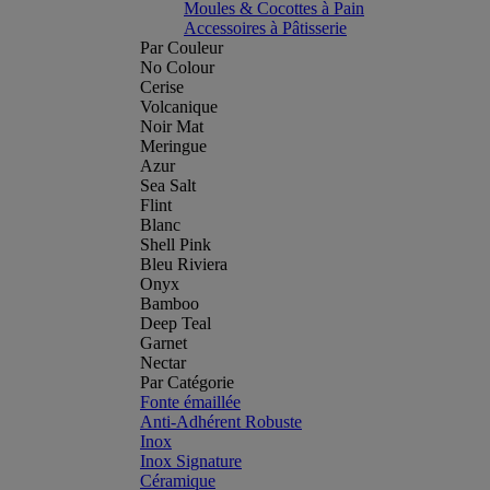
Moules & Cocottes à Pain
Accessoires à Pâtisserie
Par Couleur
No Colour
Cerise
Volcanique
Noir Mat
Meringue
Azur
Sea Salt
Flint
Blanc
Shell Pink
Bleu Riviera
Onyx
Bamboo
Deep Teal
Garnet
Nectar
Par Catégorie
Fonte émaillée
Anti-Adhérent Robuste
Inox
Inox Signature
Céramique