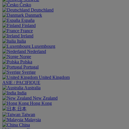
Česko
Deutschland
Danmark
España
Finland
France
Ireland
Italia
Luxembourg
Nederland
Norge
Polska
Portugal
Sverige
United Kingdom
ASIE / PACIFIQUE
Australia
India
New Zealand
Hong Kong
日本
Taiwan
Malaysia
China