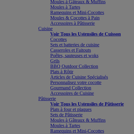
Moules à Gâteaux & Muffins
Moules à Tartes
Ramequins et Mini-Cocottes
Moules & Cocottes à Pain
Accessoires à Pâtisserie
Cuisine
Voir Tous les Ustensiles de Cuisson
Cocottes
Sets et batteries de cuisine
Casseroles et Faitouts
Poêles, sauteuses et woks
Grils
BBQ Outdoor Collection
Plats à Rôtir
Articles de Cuisine Spécialisés
Personnalisez votre cocotte
Gourmand Collection
Accessoires de Cuisine
Pâtisserie
Voir Tous les Ustensiles de Pâtisserie
Plats à four et plaques
Sets de Pâtisserie
Moules à Gâteaux & Muffins
Moules à Tartes
Ramequins et Mini-Cocottes