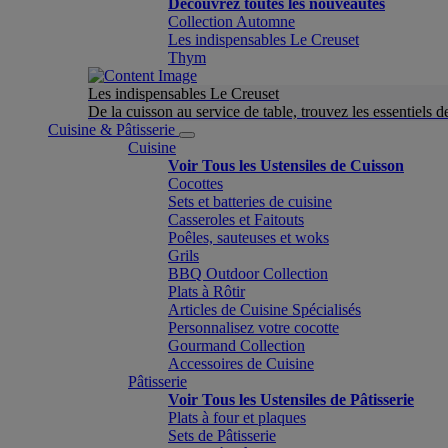
Découvrez toutes les nouveautés
Collection Automne
Les indispensables Le Creuset
Thym
Les indispensables Le Creuset
De la cuisson au service de table, trouvez les essentiels d
Cuisine & Pâtisserie
Cuisine
Voir Tous les Ustensiles de Cuisson
Cocottes
Sets et batteries de cuisine
Casseroles et Faitouts
Poêles, sauteuses et woks
Grils
BBQ Outdoor Collection
Plats à Rôtir
Articles de Cuisine Spécialisés
Personnalisez votre cocotte
Gourmand Collection
Accessoires de Cuisine
Pâtisserie
Voir Tous les Ustensiles de Pâtisserie
Plats à four et plaques
Sets de Pâtisserie