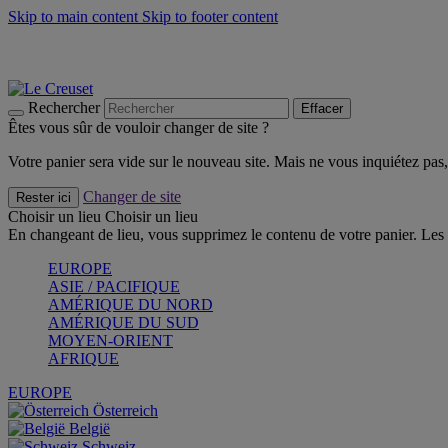
Skip to main content
Skip to footer content
Faites vivre l’été avec la Collection BBQ Outdoor & Thym -
Cra
Les indispensables Le Creuset -
Craquez
Newsletter: Inscrivez-vous et économisez 10%! -
Inscrivez-vous 
Rechercher
Effacer
Êtes vous sûr de vouloir changer de site ?
Votre panier sera vide sur le nouveau site. Mais ne vous inquiétez pas, 
Changer de site
Rester ici
Choisir un lieu
Choisir un lieu
En changeant de lieu, vous supprimez le contenu de votre panier. Les 
EUROPE
ASIE / PACIFIQUE
AMÉRIQUE DU NORD
AMÉRIQUE DU SUD
MOYEN-ORIENT
AFRIQUE
EUROPE
Österreich
België
Schweiz