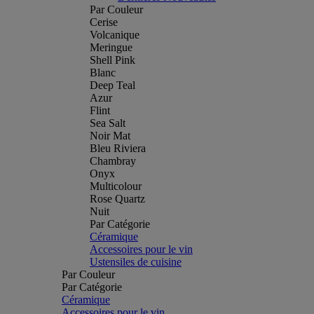
Par Couleur
Cerise
Volcanique
Meringue
Shell Pink
Blanc
Deep Teal
Azur
Flint
Sea Salt
Noir Mat
Bleu Riviera
Chambray
Onyx
Multicolour
Rose Quartz
Nuit
Par Catégorie
Céramique
Accessoires pour le vin
Ustensiles de cuisine
Par Couleur
Par Catégorie
Céramique
Accessoires pour le vin