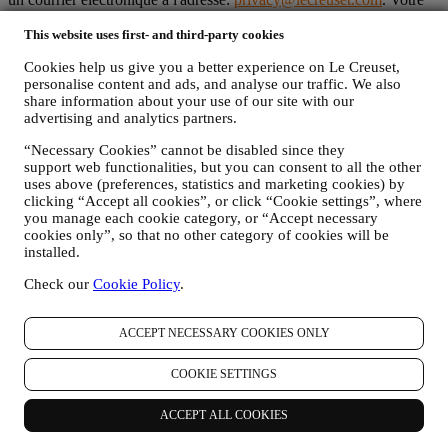
désinscription sera traitée dans les meilleurs délais, mais dans
certaines circonstances, il se peut que vous receviez quelques
This website uses first- and third-party cookies
communications supplémentaires jusqu'à ce que votre désinscription
Cookies help us give you a better experience on Le Creuset,
soit complètement traitée.
personalise content and ads, and analyse our traffic. We also
C’est vous qui contrôlez vos données
share information about your use of our site with our
N'oubliez pas que vous avez le contrôle de vos données et que vous
advertising and analytics partners.
pouvez gérer vos préférences à tout moment. Nous vous
garantissons de ne jamais transmettre vos données à des
“Necessary Cookies” cannot be disabled since they
organisations tierces à des fins marketing sans votre autorisation.
support web functionalities, but you can consent to all the other
Pour toute information ou pour exercer vos droits en matière de
uses above (preferences, statistics and marketing cookies) by
protection de la vie privée, vous pouvez nous envoyer un e-mail à
clicking “Accept all cookies”, or click “Cookie settings”, where
l'adresse:
privacy@lecreuset.com
pour nous faire part de votre
you manage each cookie category, or “Accept necessary
problème et nous vous répondrons dans les meilleurs délais.
cookies only”, so that no other category of cookies will be
Avis Intégral de Protection des Données de Le Creuset
installed.
Le Creuset s’engage à protéger vos données personnelles et à
Check our
Cookie Policy
.
respecter votre vie privée, la présente déclaration expliquant
comment nous collectons et gérons vos données personnelles en
conformité avec la législation UE relative à la protection des
ACCEPT NECESSARY COOKIES ONLY
données (y compris la Réglementation générale de Protection des
données 2016/679 de l’Union européenne) et avec la loi relative à la
COOKIE SETTINGS
protection des données qui s’applique dans votre pays, dans votre
territoire ou dans votre région (les “Lois relatives à la Protection des
Données”).
ACCEPT ALL COOKIES
1. QUEL TYPE DE DONNEES RECUEILLONS-NOUS AUPRES DE