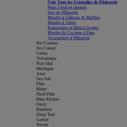
Voir Tous les Ustensiles de Pâtisserie
Plats à four et plaques
Sets de Pâtisserie
Moules à Gâteaux & Muffins
Moules à Tartes
Ramequins et Mini-Cocottes
Moules & Cocottes à Pain
Accessoires à Pâtisserie
Par Couleur
No Colour
Cerise
Volcanique
Noir Mat
Meringue
Azur
Sea Salt
Flint
Blanc
Shell Pink
Bleu Riviera
Onyx
Bamboo
Deep Teal
Garnet
Nectar