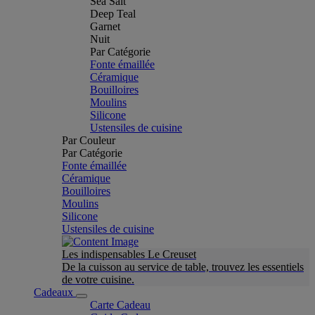
Sea Salt
Deep Teal
Garnet
Nuit
Par Catégorie
Fonte émaillée
Céramique
Bouilloires
Moulins
Silicone
Ustensiles de cuisine
Par Couleur
Par Catégorie
Fonte émaillée
Céramique
Bouilloires
Moulins
Silicone
Ustensiles de cuisine
Les indispensables Le Creuset
De la cuisson au service de table, trouvez les essentiels
de votre cuisine.
Cadeaux
Carte Cadeau