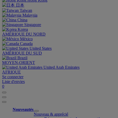
Hong Kong
日本
Taiwan
Malaysia
China
Singapore
Korea
AMÉRIQUE DU NORD
México
Canada
United States
AMÉRIQUE DU SUD
Brazil
MOYEN-ORIENT
United Arab Emirates
AFRIQUE
Se connecter
Liste d'envies
0
Nouveautés
Nouveau & apprécié