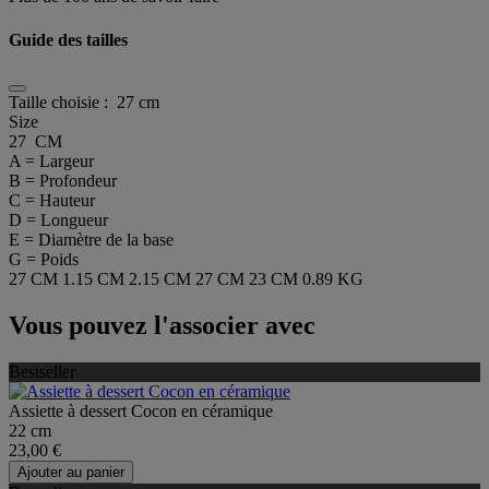
Guide des tailles
Taille choisie :
27 cm
Size
27 CM
A = Largeur
B = Profondeur
C = Hauteur
D = Longueur
E = Diamètre de la base
G = Poids
27 CM
1.15 CM
2.15 CM
27 CM
23 CM
0.89 KG
Vous pouvez l'associer avec
Bestseller
Assiette à dessert Cocon en céramique
22 cm
23,00 €
Ajouter au panier