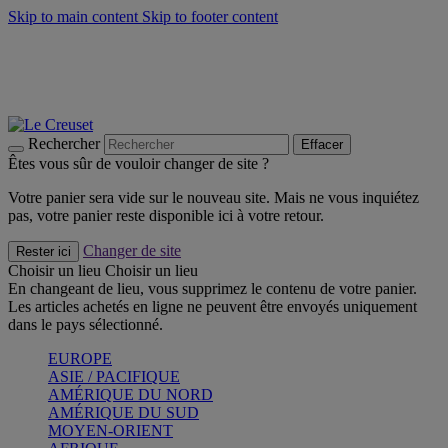
Skip to main content
Skip to footer content
Faites vivre l’été avec la Collection BBQ Outdoor & Thym -
Craquez
Les indispensables Le Creuset -
Craquez
Newsletter: Inscrivez-vous et économisez 10%! -
Inscrivez-vous
maintenant
Rechercher
Effacer
Êtes vous sûr de vouloir changer de site ?
Votre panier sera vide sur le nouveau site. Mais ne vous inquiétez
pas, votre panier reste disponible ici à votre retour.
Changer de site
Rester ici
Choisir un lieu
Choisir un lieu
En changeant de lieu, vous supprimez le contenu de votre panier.
Les articles achetés en ligne ne peuvent être envoyés uniquement
dans le pays sélectionné.
EUROPE
ASIE / PACIFIQUE
AMÉRIQUE DU NORD
AMÉRIQUE DU SUD
MOYEN-ORIENT