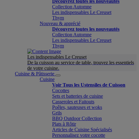
Découvrez toutes les nouveautés
Collection Automne
Les indispensables Le Creuset
Thym
Nouveau & apprécié
Découvrez toutes les nouveautés
Collection Automne
Les indispensables Le Creuset
Thym
Les indispensables Le Creuset
De la cuisson au service de table, trouvez les essentiels
de votre cuisine.
Cuisine & Pâtisserie
Cuisine
Voir Tous les Ustensiles de Cuisson
Cocottes
Sets et batteries de cuisine
Casseroles et Faitouts
Poêles, sauteuses et woks
Grils
BBQ Outdoor Collection
Plats à Rôtir
Articles de Cuisine Spécialisés
Personnalisez votre cocotte