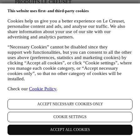
PRODUITS LE CREUSET
Si vous nous avez donné votre autorisation dans ce sens (par
This website uses first- and third-party cookies
exemple en souscrivant à notre lettre d’information au
moment de créer un compte sur le Site web), nous vous ferons
Cookies help us give you a better experience on Le Creuset,
parvenir des communications de marketing personnalisées et
personalise content and ads, and analyse our traffic. We also
des nouvelles concernant les initiatives lancées par Le Creuset
share information about your use of our site with our
et promues par les filiales de son groupe, ou par ses affiliés et
advertising and analytics partners.
partenaires locaux, ceci en fonction de vos préférences. Nous
vous contacterons par e-mail, par SMS ou par les réseaux
“Necessary Cookies” cannot be disabled since they
sociaux, mais aussi en utilisant des moyens automatisés. De
support web functionalities, but you can consent to all the other
uses above (preferences, statistics and marketing cookies) by
telles communications seront liées aux produits Le Creuset,
clicking “Accept all cookies”, or click “Cookie settings”, where
aux ouvertures de nouveaux magasins, aux événements
you manage each cookie category, or “Accept necessary
exclusifs, concours, enquêtes et démonstrations organisés par
cookies only”, so that no other category of cookies will be
Le Creuset ou à des offres spéciales qui pourraient vous
installed.
intéresser. Ces communications pourront être sélectionnées ou
rédigées spécialement à votre intention, sur base de données
Check our
Cookie Policy
.
vous concernant, telles que votre situation géographique,
l’historique de vos achats ou vos préférences en ce qui
concerne nos produits. Nous utiliserons ces données pour
ACCEPT NECESSARY COOKIES ONLY
mieux cerner vos centres d’intérêt. Ceci nous permettra de
personnaliser nos communications afin de les rendre plus
COOKIE SETTINGS
pertinentes et intéressantes. Il n’y aura aucun autre effet. Nous
collectons aussi des données statistiques concernant
ACCEPT ALL COOKIES
l’ouverture des e-mails et les clics, utilisant à cet effet des
technologies industrielles standard pour nous aider dans le