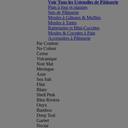
Voir Tous les Ustensiles de Pâtisserie
Plats à four et plaques
Sets de Pâtisserie
Moules à Gâteaux & Muffins
Moules à Tartes
Ramequins et Mini-Cocottes
Moules & Cocottes à Pain
Accessoires à Pâtisserie
Par Couleur
No Colour
Cerise
Volcanique
Noir Mat
Meringue
Azur
Sea Salt
Flint
Blanc
Shell Pink
Bleu Riviera
Onyx
Bamboo
Deep Teal
Garnet
Nectar