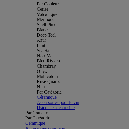
Par Couleur
Cerise
Volcanique
Meringue
Shell Pink
Blanc
Deep Teal
Azur
Flint
Sea Salt
Noir Mat
Bleu Riviera
Chambray
Onyx
Multicolour
Rose Quartz
Nuit
Par Catégorie
Céramique
Accessoires pour le vin
Ustensiles de cuisine
Par Couleur
Par Catégorie
Céramique
Accessoires pour le vin