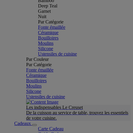
Bamboo
Deep Teal
Garnet
Nuit
Par Catégorie
Fonte émaillée
Céramique
Bouilloires
Moulins
Silicone
Ustensiles de cuisine
Par Couleur
Par Catégorie
Fonte émaillée
Céramique
Bouilloires
Moulins
Silicone
Ustensiles de cuisine
Les indispensables Le Creuset
De la cuisson au service de table, trouvez les essentiels
de votre cuisine.
Cadeaux
Carte Cadeau