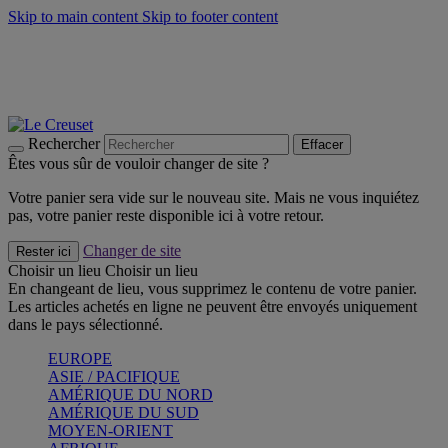
Skip to main content
Skip to footer content
Faites vivre l’été avec la Collection BBQ Outdoor & Thym -
Craquez
Les indispensables Le Creuset -
Craquez
Newsletter: Inscrivez-vous et économisez 10%! -
Inscrivez-vous
maintenant
Rechercher
Effacer
Êtes vous sûr de vouloir changer de site ?
Votre panier sera vide sur le nouveau site. Mais ne vous inquiétez
pas, votre panier reste disponible ici à votre retour.
Changer de site
Rester ici
Choisir un lieu
Choisir un lieu
En changeant de lieu, vous supprimez le contenu de votre panier.
Les articles achetés en ligne ne peuvent être envoyés uniquement
dans le pays sélectionné.
EUROPE
ASIE / PACIFIQUE
AMÉRIQUE DU NORD
AMÉRIQUE DU SUD
MOYEN-ORIENT