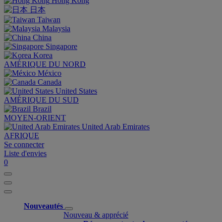
Hong Kong
日本
Taiwan
Malaysia
China
Singapore
Korea
AMÉRIQUE DU NORD
México
Canada
United States
AMÉRIQUE DU SUD
Brazil
MOYEN-ORIENT
United Arab Emirates
AFRIQUE
Se connecter
Liste d'envies
0
Nouveautés
Nouveau & apprécié