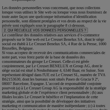
Les données personnelles vous concernant, que nous collectons
lorsque vous utilisez le Site web ou lorsque vous nous fournissez de
toute autre façon une quelconque information d’identification
personnelle, sont dûment protégées et vos droits au respect de la vie
privée sont expliqués sous le paragraphe 8 ci-dessous.
2. QUI RECUEILLE VOS DONNEES PERSONNELLES ?
Le contrôleur des données relatives aux services d’e-commerce
proposés sur le Site web est Le Creuset Benelux SA, dont le siège
social est établi à Le Creuset Benelux SA, 4 Rue de la Presse, 1000
Bruxelles, Belgique.
Si vous acceptez de recevoir des communications commerciales de
notre part, vous ferez partie de la base de données des
consommateurs du groupe Le Creuset. Celle-ci est gérée
conjointement, par Le Creuset BENELUX et Group AG, dont le
siège social est situé à Neuhofstrasse 4, 6340 Baar, en Suisse. Son
représentant désigné dans l'UE est Le Creuset SL, numéro de TVA
B62153630, dont les bureaux sont situés Paseo de Gracia 9 2º,
08007 Barcelone, Espagne. L’accord de responsabilité conjointe
pourvoit (a) à Le Creuset Group AG la responsabilité de la stratégie
marketing globale et de l’expérience client personnalisée ; (b) aux
filiales locales Le Creuset le bénéfice et l’implantation de cette
stratégie, ainsi que la possibilité de développer des initiatives
marketing et communication de manière indépendante ; (c) à toutes