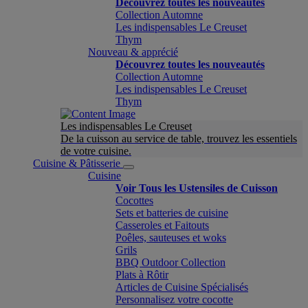
Découvrez toutes les nouveautés
Collection Automne
Les indispensables Le Creuset
Thym
Nouveau & apprécié
Découvrez toutes les nouveautés
Collection Automne
Les indispensables Le Creuset
Thym
Les indispensables Le Creuset
De la cuisson au service de table, trouvez les essentiels
de votre cuisine.
Cuisine & Pâtisserie
Cuisine
Voir Tous les Ustensiles de Cuisson
Cocottes
Sets et batteries de cuisine
Casseroles et Faitouts
Poêles, sauteuses et woks
Grils
BBQ Outdoor Collection
Plats à Rôtir
Articles de Cuisine Spécialisés
Personnalisez votre cocotte