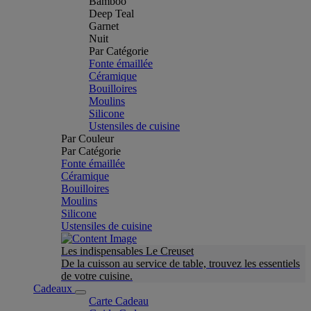
Bamboo
Deep Teal
Garnet
Nuit
Par Catégorie
Fonte émaillée
Céramique
Bouilloires
Moulins
Silicone
Ustensiles de cuisine
Par Couleur
Par Catégorie
Fonte émaillée
Céramique
Bouilloires
Moulins
Silicone
Ustensiles de cuisine
Les indispensables Le Creuset
De la cuisson au service de table, trouvez les essentiels
de votre cuisine.
Cadeaux
Carte Cadeau