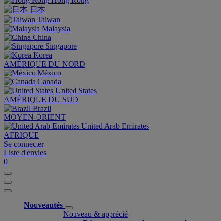
Hong Kong
日本
Taiwan
Malaysia
China
Singapore
Korea
AMÉRIQUE DU NORD
México
Canada
United States
AMÉRIQUE DU SUD
Brazil
MOYEN-ORIENT
United Arab Emirates
AFRIQUE
Se connecter
Liste d'envies
0
Nouveautés
Nouveau & apprécié