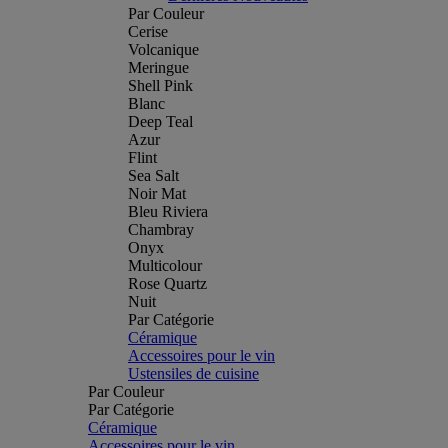
Par Couleur
Cerise
Volcanique
Meringue
Shell Pink
Blanc
Deep Teal
Azur
Flint
Sea Salt
Noir Mat
Bleu Riviera
Chambray
Onyx
Multicolour
Rose Quartz
Nuit
Par Catégorie
Céramique
Accessoires pour le vin
Ustensiles de cuisine
Par Couleur
Par Catégorie
Céramique
Accessoires pour le vin