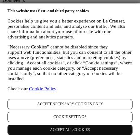
Données”).
1. QUEL TYPE DE DONNEES RECUEILLONS-NOUS AUPRES DE
This website uses first- and third-party cookies
VOUS ET A QUEL MOMENT ?
Une “donnée personnelle” est une quelconque information vous
Cookies help us give you a better experience on Le Creuset,
concernant, qui nous permettrait de vous identifier, soit directement,
personalise content and ads, and analyse our traffic. We also
soit en combinaison avec d’autres informations.
share information about your use of our site with our
Enfants : Le présent site web n’est pas destiné aux enfants et nous ne
advertising and analytics partners.
collectons pas sciemment des données relatives aux enfants.
Nous pouvons collecter des données personnelles vous concernant
“Necessary Cookies” cannot be disabled since they
lorsque vous visitez notre site web (le “Site web”), créez un compte
support web functionalities, but you can consent to all the other
Le Creuset, achetez un produit Le Creuset sur le site Web ou en
uses above (preferences, statistics and marketing cookies) by
boutique Signature et Outlet, ou lorsque vous vous abonnez à nos
clicking “Accept all cookies”, or click “Cookie settings”, where
communications marketing. En fonction de votre demande ou de
you manage each cookie category, or “Accept necessary
votre consentement, les données personnelles peuvent concerner :
cookies only”, so that no other category of cookies will be
installed.
le nom, le prénom, l’adresse électronique, la date de naissance
Check our
Cookie Policy
.
et d’autres coordonnées (adresse, numéro de téléphone), dans
le but de créer un compte Le Creuset, de faire un achat en tant
qu’utilisateur invité ou l’abonnement à nos communications
ACCEPT NECESSARY COOKIES ONLY
marketing sur le site Web ou en magasin.
les données concernant votre achat, comme par exemple la
COOKIE SETTINGS
date et l’heure de l’achat, informations relatives la livraison,
au produit et au paiement, dans le but de gérer vos
commandes.
ACCEPT ALL COOKIES
les données concernant votre historique de navigation en ligne