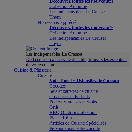
Découvrez toutes les nouveautés
Collection Automne
Les indispensables Le Creuset
Thym
Nouveau & apprécié
Découvrez toutes les nouveautés
Collection Automne
Les indispensables Le Creuset
Thym
Les indispensables Le Creuset
De la cuisson au service de table, trouvez les essentiels
de votre cuisine.
Cuisine & Pâtisserie
Cuisine
Voir Tous les Ustensiles de Cuisson
Cocottes
Sets et batteries de cuisine
Casseroles et Faitouts
Poêles, sauteuses et woks
Grils
BBQ Outdoor Collection
Plats à Rôtir
Articles de Cuisine Spécialisés
Personnalisez votre cocotte