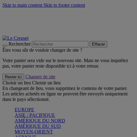
Skip to main content
Skip to footer content
Faites vivre l’été avec la Collection BBQ Outdoor & Thym -
Craquez
Les indispensables Le Creuset -
Craquez
Newsletter: Inscrivez-vous et économisez 10%! -
Inscrivez-vous
maintenant
Rechercher
Effacer
Êtes vous sûr de vouloir changer de site ?
Votre panier sera vide sur le nouveau site. Mais ne vous inquiétez
pas, votre panier reste disponible ici à votre retour.
Changer de site
Rester ici
Choisir un lieu
Choisir un lieu
En changeant de lieu, vous supprimez le contenu de votre panier.
Les articles achetés en ligne ne peuvent être envoyés uniquement
dans le pays sélectionné.
EUROPE
ASIE / PACIFIQUE
AMÉRIQUE DU NORD
AMÉRIQUE DU SUD
MOYEN-ORIENT