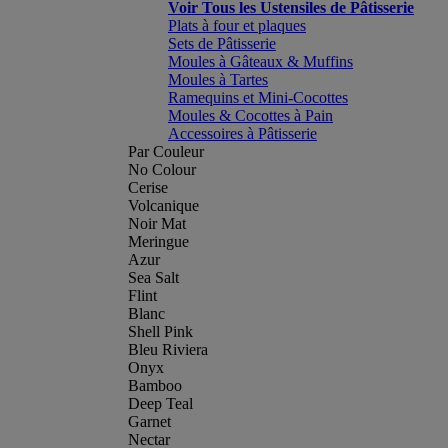
Voir Tous les Ustensiles de Pâtisserie
Plats à four et plaques
Sets de Pâtisserie
Moules à Gâteaux & Muffins
Moules à Tartes
Ramequins et Mini-Cocottes
Moules & Cocottes à Pain
Accessoires à Pâtisserie
Par Couleur
No Colour
Cerise
Volcanique
Noir Mat
Meringue
Azur
Sea Salt
Flint
Blanc
Shell Pink
Bleu Riviera
Onyx
Bamboo
Deep Teal
Garnet
Nectar