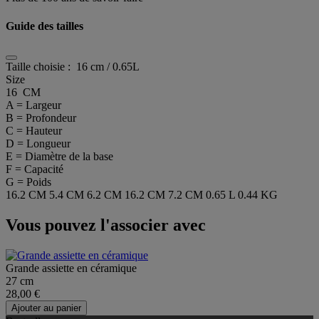
Guide des tailles
Taille choisie :
16 cm / 0.65L
Size
16 CM
A = Largeur
B = Profondeur
C = Hauteur
D = Longueur
E = Diamètre de la base
F = Capacité
G = Poids
16.2 CM
5.4 CM
6.2 CM
16.2 CM
7.2 CM
0.65 L
0.44 KG
Vous pouvez l'associer avec
Grande assiette en céramique
27 cm
28,00 €
Ajouter au panier