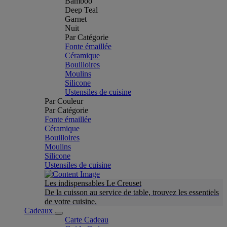
Bamboo
Deep Teal
Garnet
Nuit
Par Catégorie
Fonte émaillée
Céramique
Bouilloires
Moulins
Silicone
Ustensiles de cuisine
Par Couleur
Par Catégorie
Fonte émaillée
Céramique
Bouilloires
Moulins
Silicone
Ustensiles de cuisine
Les indispensables Le Creuset
De la cuisson au service de table, trouvez les essentiels
de votre cuisine.
Cadeaux
Carte Cadeau