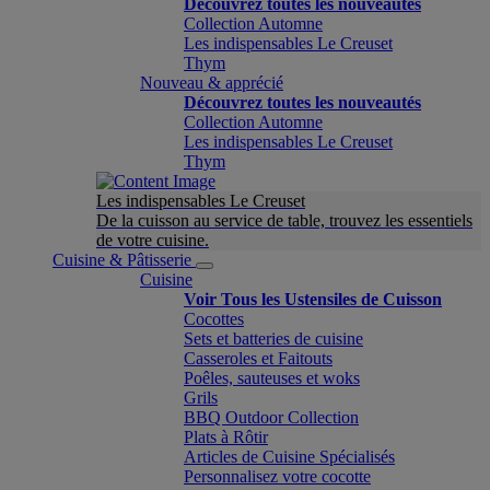
Découvrez toutes les nouveautés
Collection Automne
Les indispensables Le Creuset
Thym
Nouveau & apprécié
Découvrez toutes les nouveautés
Collection Automne
Les indispensables Le Creuset
Thym
Les indispensables Le Creuset
De la cuisson au service de table, trouvez les essentiels
de votre cuisine.
Cuisine & Pâtisserie
Cuisine
Voir Tous les Ustensiles de Cuisson
Cocottes
Sets et batteries de cuisine
Casseroles et Faitouts
Poêles, sauteuses et woks
Grils
BBQ Outdoor Collection
Plats à Rôtir
Articles de Cuisine Spécialisés
Personnalisez votre cocotte