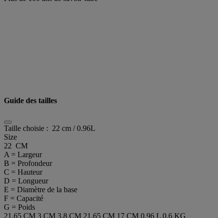
Guide des tailles
Taille choisie :
22 cm / 0.96L
Size
22 CM
A = Largeur
B = Profondeur
C = Hauteur
D = Longueur
E = Diamètre de la base
F = Capacité
G = Poids
21.65 CM
3 CM
3.8 CM
21.65 CM
17 CM
0.96 L
0.6 KG