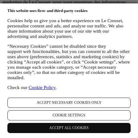
marketing de Le Creuset, nous vous enverrons des informations
personnalisées et vous informerons du lancement de nouveaux
This website uses first- and third-party cookies
produits, des offres exclusives, des démonstrations culinaires ou
évènements à venir, et des promotions qui vous sont réservées.
Cookies help us give you a better experience on Le Creuset,
Désabonnement :
personalise content and ads, and analyse our traffic. We also
Vous pouvez cesser de recevoir nos communications marketing à
share information about your use of our site with our
tout moment, gratuitement, en utilisant les méthodes indiquées dans
advertising and analytics partners.
chaque communication (par exemple, pour vous désinscrire de la
“Necessary Cookies” cannot be disabled since they
newsletter, vous pouvez cliquer sur le lien de désinscription figurant
support web functionalities, but you can consent to all the other
au bas de chaque e-mail). En tout état de cause, si vous souhaitez
uses above (preferences, statistics and marketing cookies) by
mettre fin à l'une de nos activités marketing, veuillez nous envoyer
clicking “Accept all cookies”, or click “Cookie settings”, where
un courrier électronique à l'adresse:
privacy@lecreuset.com
. Votre
you manage each cookie category, or “Accept necessary
désinscription sera traitée dans les meilleurs délais, mais dans
cookies only”, so that no other category of cookies will be
certaines circonstances, il se peut que vous receviez quelques
installed.
communications supplémentaires jusqu'à ce que votre désinscription
soit complètement traitée.
Check our
Cookie Policy
.
C’est vous qui contrôlez vos données
N'oubliez pas que vous avez le contrôle de vos données et que vous
pouvez gérer vos préférences à tout moment. Nous vous
ACCEPT NECESSARY COOKIES ONLY
garantissons de ne jamais transmettre vos données à des
organisations tierces à des fins marketing sans votre autorisation.
COOKIE SETTINGS
Pour toute information ou pour exercer vos droits en matière de
protection de la vie privée, vous pouvez nous envoyer un e-mail à
ACCEPT ALL COOKIES
l'adresse:
privacy@lecreuset.com
pour nous faire part de votre
problème et nous vous répondrons dans les meilleurs délais.