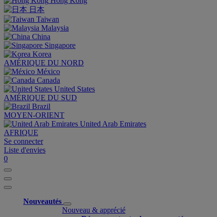
Hong Kong
日本
Taiwan
Malaysia
China
Singapore
Korea
AMÉRIQUE DU NORD
México
Canada
United States
AMÉRIQUE DU SUD
Brazil
MOYEN-ORIENT
United Arab Emirates
AFRIQUE
Se connecter
Liste d'envies
0
Nouveautés
Nouveau & apprécié