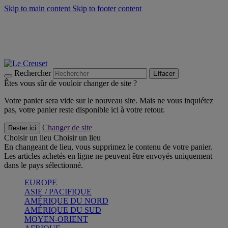
Skip to main content
Skip to footer content
Faites vivre l’été avec la Collection BBQ Outdoor & Thym -
Craquez
Les indispensables Le Creuset -
Craquez
Newsletter: Inscrivez-vous et économisez 10%! -
Inscrivez-vous
maintenant
Rechercher
Effacer
Êtes vous sûr de vouloir changer de site ?
Votre panier sera vide sur le nouveau site. Mais ne vous inquiétez
pas, votre panier reste disponible ici à votre retour.
Changer de site
Rester ici
Choisir un lieu
Choisir un lieu
En changeant de lieu, vous supprimez le contenu de votre panier.
Les articles achetés en ligne ne peuvent être envoyés uniquement
dans le pays sélectionné.
EUROPE
ASIE / PACIFIQUE
AMÉRIQUE DU NORD
AMÉRIQUE DU SUD
MOYEN-ORIENT