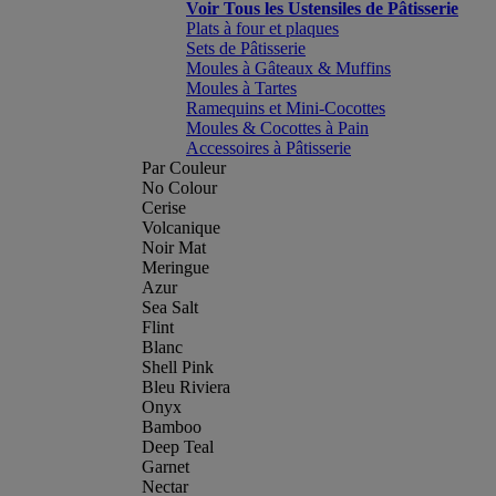
Voir Tous les Ustensiles de Pâtisserie
Plats à four et plaques
Sets de Pâtisserie
Moules à Gâteaux & Muffins
Moules à Tartes
Ramequins et Mini-Cocottes
Moules & Cocottes à Pain
Accessoires à Pâtisserie
Par Couleur
No Colour
Cerise
Volcanique
Noir Mat
Meringue
Azur
Sea Salt
Flint
Blanc
Shell Pink
Bleu Riviera
Onyx
Bamboo
Deep Teal
Garnet
Nectar