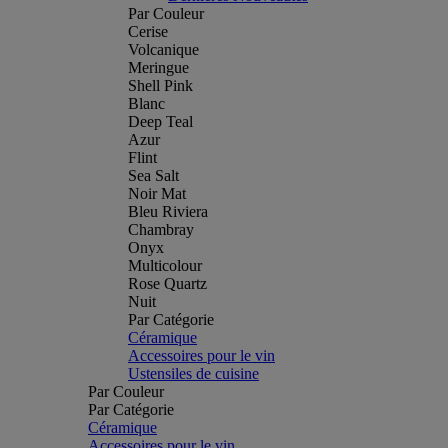
Par Couleur
Cerise
Volcanique
Meringue
Shell Pink
Blanc
Deep Teal
Azur
Flint
Sea Salt
Noir Mat
Bleu Riviera
Chambray
Onyx
Multicolour
Rose Quartz
Nuit
Par Catégorie
Céramique
Accessoires pour le vin
Ustensiles de cuisine
Par Couleur
Par Catégorie
Céramique
Accessoires pour le vin