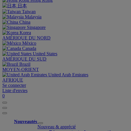
Hong Kong
日本
Taiwan
Malaysia
China
Singapore
Korea
AMÉRIQUE DU NORD
México
Canada
United States
AMÉRIQUE DU SUD
Brazil
MOYEN-ORIENT
United Arab Emirates
AFRIQUE
Se connecter
Liste d'envies
0
Nouveautés
Nouveau & apprécié