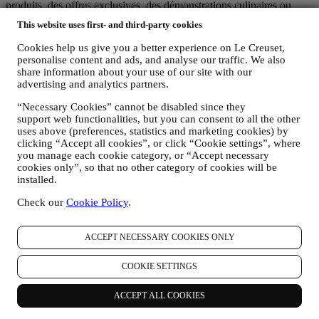
produits, des offres exclusives, des démonstrations culinaires ou
évènements à venir, et des promotions qui vous sont réservées.
This website uses first- and third-party cookies
Désabonnement :
Vous pouvez cesser de recevoir nos communications marketing à
Cookies help us give you a better experience on Le Creuset,
tout moment, gratuitement, en utilisant les méthodes indiquées dans
personalise content and ads, and analyse our traffic. We also
chaque communication (par exemple, pour vous désinscrire de la
share information about your use of our site with our
newsletter, vous pouvez cliquer sur le lien de désinscription figurant
advertising and analytics partners.
au bas de chaque e-mail). En tout état de cause, si vous souhaitez
“Necessary Cookies” cannot be disabled since they
mettre fin à l'une de nos activités marketing, veuillez nous envoyer
support web functionalities, but you can consent to all the other
un courrier électronique à l'adresse:
privacy@lecreuset.com
. Votre
uses above (preferences, statistics and marketing cookies) by
désinscription sera traitée dans les meilleurs délais, mais dans
clicking “Accept all cookies”, or click “Cookie settings”, where
certaines circonstances, il se peut que vous receviez quelques
you manage each cookie category, or “Accept necessary
communications supplémentaires jusqu'à ce que votre désinscription
cookies only”, so that no other category of cookies will be
soit complètement traitée.
installed.
C’est vous qui contrôlez vos données
N'oubliez pas que vous avez le contrôle de vos données et que vous
Check our
Cookie Policy
.
pouvez gérer vos préférences à tout moment. Nous vous
garantissons de ne jamais transmettre vos données à des
organisations tierces à des fins marketing sans votre autorisation.
ACCEPT NECESSARY COOKIES ONLY
Pour toute information ou pour exercer vos droits en matière de
protection de la vie privée, vous pouvez nous envoyer un e-mail à
COOKIE SETTINGS
l'adresse:
privacy@lecreuset.com
pour nous faire part de votre
problème et nous vous répondrons dans les meilleurs délais.
ACCEPT ALL COOKIES
Avis Intégral de Protection des Données de Le Creuset
Le Creuset s’engage à protéger vos données personnelles et à