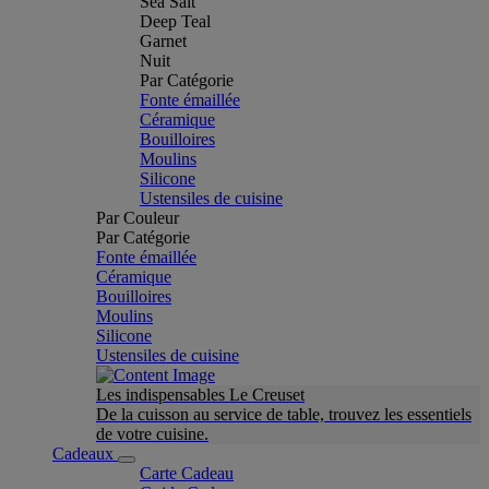
Sea Salt
Deep Teal
Garnet
Nuit
Par Catégorie
Fonte émaillée
Céramique
Bouilloires
Moulins
Silicone
Ustensiles de cuisine
Par Couleur
Par Catégorie
Fonte émaillée
Céramique
Bouilloires
Moulins
Silicone
Ustensiles de cuisine
Les indispensables Le Creuset
De la cuisson au service de table, trouvez les essentiels
de votre cuisine.
Cadeaux
Carte Cadeau