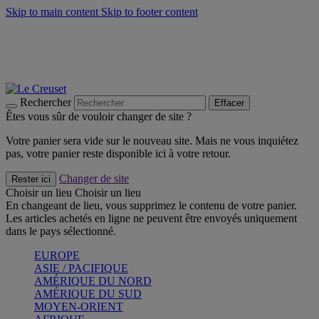
Skip to main content
Skip to footer content
Faites vivre l’été avec la Collection BBQ Outdoor & Thym -
Craquez
Les indispensables Le Creuset -
Craquez
Newsletter: Inscrivez-vous et économisez 10%! -
Inscrivez-vous
maintenant
Rechercher
Effacer
Êtes vous sûr de vouloir changer de site ?
Votre panier sera vide sur le nouveau site. Mais ne vous inquiétez
pas, votre panier reste disponible ici à votre retour.
Changer de site
Rester ici
Choisir un lieu
Choisir un lieu
En changeant de lieu, vous supprimez le contenu de votre panier.
Les articles achetés en ligne ne peuvent être envoyés uniquement
dans le pays sélectionné.
EUROPE
ASIE / PACIFIQUE
AMÉRIQUE DU NORD
AMÉRIQUE DU SUD
MOYEN-ORIENT