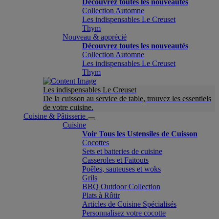
Découvrez toutes les nouveautés
Collection Automne
Les indispensables Le Creuset
Thym
Nouveau & apprécié
Découvrez toutes les nouveautés
Collection Automne
Les indispensables Le Creuset
Thym
Les indispensables Le Creuset
De la cuisson au service de table, trouvez les essentiels
de votre cuisine.
Cuisine & Pâtisserie
Cuisine
Voir Tous les Ustensiles de Cuisson
Cocottes
Sets et batteries de cuisine
Casseroles et Faitouts
Poêles, sauteuses et woks
Grils
BBQ Outdoor Collection
Plats à Rôtir
Articles de Cuisine Spécialisés
Personnalisez votre cocotte