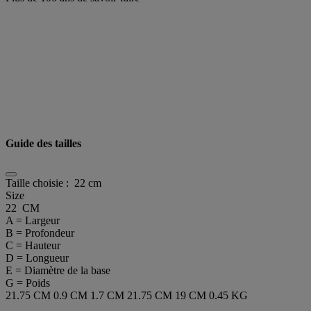
Guide des tailles
Taille choisie :
22 cm
Size
22 CM
A = Largeur
B = Profondeur
C = Hauteur
D = Longueur
E = Diamètre de la base
G = Poids
21.75 CM
0.9 CM
1.7 CM
21.75 CM
19 CM
0.45 KG