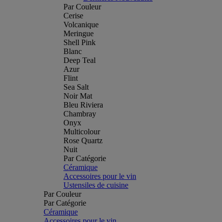
Par Couleur
Cerise
Volcanique
Meringue
Shell Pink
Blanc
Deep Teal
Azur
Flint
Sea Salt
Noir Mat
Bleu Riviera
Chambray
Onyx
Multicolour
Rose Quartz
Nuit
Par Catégorie
Céramique
Accessoires pour le vin
Ustensiles de cuisine
Par Couleur
Par Catégorie
Céramique
Accessoires pour le vin