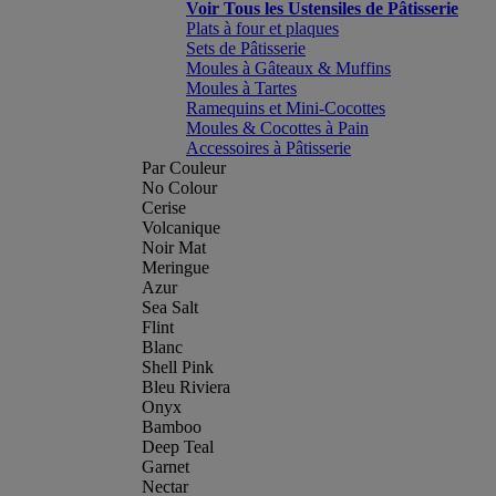
Voir Tous les Ustensiles de Pâtisserie
Plats à four et plaques
Sets de Pâtisserie
Moules à Gâteaux & Muffins
Moules à Tartes
Ramequins et Mini-Cocottes
Moules & Cocottes à Pain
Accessoires à Pâtisserie
Par Couleur
No Colour
Cerise
Volcanique
Noir Mat
Meringue
Azur
Sea Salt
Flint
Blanc
Shell Pink
Bleu Riviera
Onyx
Bamboo
Deep Teal
Garnet
Nectar