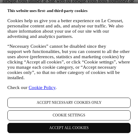
lorsque vous utilisez le Site web ou lorsque vous nous fournissez de
toute autre façon une quelconque information d’identification
This website uses first- and third-party cookies
personnelle, sont dûment protégées et vos droits au respect de la vie
privée sont expliqués sous le paragraphe 8 ci-dessous.
Cookies help us give you a better experience on Le Creuset,
2. QUI RECUEILLE VOS DONNEES PERSONNELLES ?
personalise content and ads, and analyse our traffic. We also
Le contrôleur des données relatives aux services d’e-commerce
share information about your use of our site with our
proposés sur le Site web est Le Creuset Benelux SA, dont le siège
advertising and analytics partners.
social est établi à Le Creuset Benelux SA, 4 Rue de la Presse, 1000
Bruxelles, Belgique.
“Necessary Cookies” cannot be disabled since they
support web functionalities, but you can consent to all the other
Si vous acceptez de recevoir des communications commerciales de
uses above (preferences, statistics and marketing cookies) by
notre part, vous ferez partie de la base de données des
clicking “Accept all cookies”, or click “Cookie settings”, where
consommateurs du groupe Le Creuset. Celle-ci est gérée
you manage each cookie category, or “Accept necessary
conjointement, par Le Creuset BENELUX et Group AG, dont le
cookies only”, so that no other category of cookies will be
siège social est situé à Neuhofstrasse 4, 6340 Baar, en Suisse. Son
installed.
représentant désigné dans l'UE est Le Creuset SL, numéro de TVA
B62153630, dont les bureaux sont situés Paseo de Gracia 9 2º,
Check our
Cookie Policy
.
08007 Barcelone, Espagne. L’accord de responsabilité conjointe
pourvoit (a) à Le Creuset Group AG la responsabilité de la stratégie
marketing globale et de l’expérience client personnalisée ; (b) aux
ACCEPT NECESSARY COOKIES ONLY
filiales locales Le Creuset le bénéfice et l’implantation de cette
stratégie, ainsi que la possibilité de développer des initiatives
COOKIE SETTINGS
marketing et communication de manière indépendante ; (c) à toutes
les parties le devoir de traiter de vos demandes concernant vos droits
ACCEPT ALL COOKIES
sur vos données.
3. POURQUOI COLLECTONS-NOUS CES INFORMATIONS ?