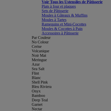
Voir Tous les Ustensiles de Pâtisserie
Plats à four et plaques
Sets de Pâtisserie
Moules à Gâteaux & Muffins
Moules à Tartes
Ramequins et Mini-Cocottes
Moules & Cocottes à Pain
Accessoires à Pâtisserie
Par Couleur
No Colour
Cerise
Volcanique
Noir Mat
Meringue
Azur
Sea Salt
Flint
Blanc
Shell Pink
Bleu Riviera
Onyx
Bamboo
Deep Teal
Garnet
Nectar