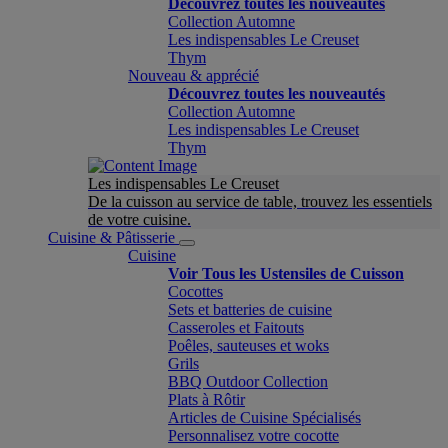
Découvrez toutes les nouveautés
Collection Automne
Les indispensables Le Creuset
Thym
Nouveau & apprécié
Découvrez toutes les nouveautés
Collection Automne
Les indispensables Le Creuset
Thym
Les indispensables Le Creuset
De la cuisson au service de table, trouvez les essentiels
de votre cuisine.
Cuisine & Pâtisserie
Cuisine
Voir Tous les Ustensiles de Cuisson
Cocottes
Sets et batteries de cuisine
Casseroles et Faitouts
Poêles, sauteuses et woks
Grils
BBQ Outdoor Collection
Plats à Rôtir
Articles de Cuisine Spécialisés
Personnalisez votre cocotte