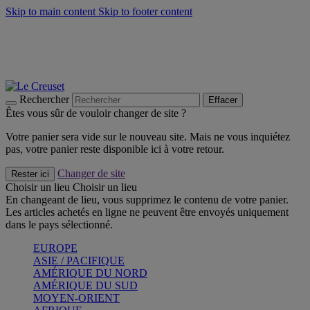
Skip to main content
Skip to footer content
Faites vivre l’été avec la Collection BBQ Outdoor & Thym -
Craquez
Les indispensables Le Creuset -
Craquez
Newsletter: Inscrivez-vous et économisez 10%! -
Inscrivez-vous
maintenant
Rechercher
Effacer
Êtes vous sûr de vouloir changer de site ?
Votre panier sera vide sur le nouveau site. Mais ne vous inquiétez
pas, votre panier reste disponible ici à votre retour.
Changer de site
Rester ici
Choisir un lieu
Choisir un lieu
En changeant de lieu, vous supprimez le contenu de votre panier.
Les articles achetés en ligne ne peuvent être envoyés uniquement
dans le pays sélectionné.
EUROPE
ASIE / PACIFIQUE
AMÉRIQUE DU NORD
AMÉRIQUE DU SUD
MOYEN-ORIENT