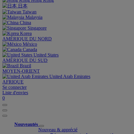
Hong Kong
日本
Taiwan
Malaysia
China
Singapore
Korea
AMÉRIQUE DU NORD
México
Canada
United States
AMÉRIQUE DU SUD
Brazil
MOYEN-ORIENT
United Arab Emirates
AFRIQUE
Se connecter
Liste d'envies
0
Nouveautés
Nouveau & apprécié