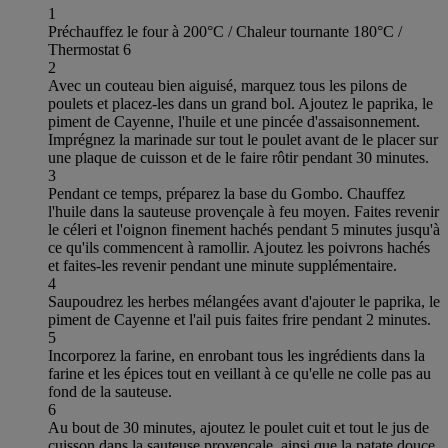
1
Préchauffez le four à 200°C / Chaleur tournante 180°C /
Thermostat 6
2
Avec un couteau bien aiguisé, marquez tous les pilons de
poulets et placez-les dans un grand bol. Ajoutez le paprika, le
piment de Cayenne, l'huile et une pincée d'assaisonnement.
Imprégnez la marinade sur tout le poulet avant de le placer sur
une plaque de cuisson et de le faire rôtir pendant 30 minutes.
3
Pendant ce temps, préparez la base du Gombo. Chauffez
l'huile dans la sauteuse provençale à feu moyen. Faites revenir
le céleri et l'oignon finement hachés pendant 5 minutes jusqu'à
ce qu'ils commencent à ramollir. Ajoutez les poivrons hachés
et faites-les revenir pendant une minute supplémentaire.
4
Saupoudrez les herbes mélangées avant d'ajouter le paprika, le
piment de Cayenne et l'ail puis faites frire pendant 2 minutes.
5
Incorporez la farine, en enrobant tous les ingrédients dans la
farine et les épices tout en veillant à ce qu'elle ne colle pas au
fond de la sauteuse.
6
Au bout de 30 minutes, ajoutez le poulet cuit et tout le jus de
cuisson dans la sauteuse provençale, ainsi que la patate douce