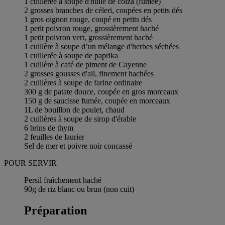
1 cuillerée à soupe d'huile de colza (fumée)
2 grosses branches de céleri, coupées en petits dés
1 gros oignon rouge, coupé en petits dés
1 petit poivron rouge, grossièrement haché
1 petit poivron vert, grossièrement haché
1 cuillère à soupe d’un mélange d'herbes séchées
1 cuillerée à soupe de paprika
1 cuillère à café de piment de Cayenne
2 grosses gousses d'ail, finement hachées
2 cuillères à soupe de farine ordinaire
300 g de patate douce, coupée en gros morceaux
150 g de saucisse fumée, coupée en morceaux
1L de bouillon de poulet, chaud
2 cuillères à soupe de sirop d'érable
6 brins de thym
2 feuilles de laurier
Sel de mer et poivre noir concassé
POUR SERVIR
Persil fraîchement haché
90g de riz blanc ou brun (non cuit)
Préparation