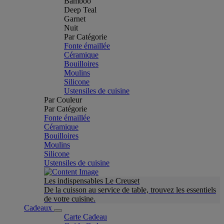
Bamboo
Deep Teal
Garnet
Nuit
Par Catégorie
Fonte émaillée
Céramique
Bouilloires
Moulins
Silicone
Ustensiles de cuisine
Par Couleur
Par Catégorie
Fonte émaillée
Céramique
Bouilloires
Moulins
Silicone
Ustensiles de cuisine
Les indispensables Le Creuset
De la cuisson au service de table, trouvez les essentiels
de votre cuisine.
Cadeaux
Carte Cadeau