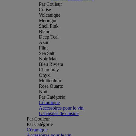
Par Couleur
Cerise
Volcanique
Meringue
Shell Pink
Blanc
Deep Teal
Azur
Flint
Sea Salt
Noir Mat
Bleu Riviera
Chambray
Onyx
Multicolour
Rose Quartz
Nuit
Par Catégorie
Céramique
Accessoires pour le vin
Ustensiles de cuisine
Par Couleur
Par Catégorie
Céramique
Accessoires pour le vin