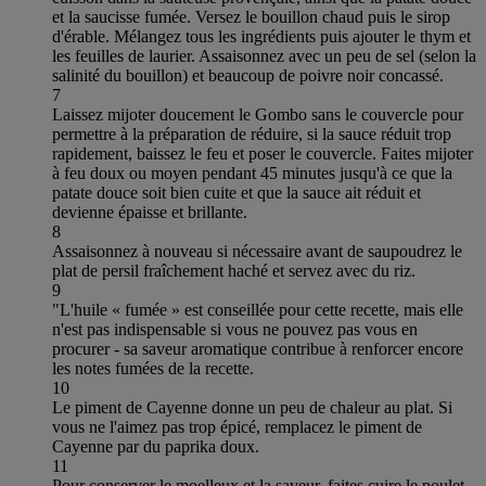
et la saucisse fumée. Versez le bouillon chaud puis le sirop
d'érable. Mélangez tous les ingrédients puis ajouter le thym et
les feuilles de laurier. Assaisonnez avec un peu de sel (selon la
salinité du bouillon) et beaucoup de poivre noir concassé.
7
Laissez mijoter doucement le Gombo sans le couvercle pour
permettre à la préparation de réduire, si la sauce réduit trop
rapidement, baissez le feu et poser le couvercle. Faites mijoter
à feu doux ou moyen pendant 45 minutes jusqu'à ce que la
patate douce soit bien cuite et que la sauce ait réduit et
devienne épaisse et brillante.
8
Assaisonnez à nouveau si nécessaire avant de saupoudrez le
plat de persil fraîchement haché et servez avec du riz.
9
"L'huile « fumée » est conseillée pour cette recette, mais elle
n'est pas indispensable si vous ne pouvez pas vous en
procurer - sa saveur aromatique contribue à renforcer encore
les notes fumées de la recette.
10
Le piment de Cayenne donne un peu de chaleur au plat. Si
vous ne l'aimez pas trop épicé, remplacez le piment de
Cayenne par du paprika doux.
11
Pour conserver le moelleux et la saveur, faites cuire le poulet