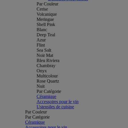
Par Couleur
Cerise
Volcanique
Meringue
Shell Pink
Blanc
Deep Teal
Azur
Flint
Sea Salt
Noir Mat
Bleu Riviera
Chambray
Onyx
Multicolour
Rose Quartz
Nuit
Par Catégorie
Céramique
Accessoires pour le vin
Ustensiles de cuisine
Par Couleur
Par Catégorie
Céramique
Accessoires pour le vin