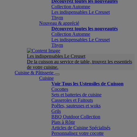
Découvrez toutes les nouveautés
Collection Automne
Les indispensables Le Creuset
Thym
Nouveau & apprécié
Découvrez toutes les nouveautés
Collection Automne
Les indispensables Le Creuset
Thym
Les indispensables Le Creuset
De la cuisson au service de table, trouvez les essentiels
de votre cuisine.
Cuisine & Pâtisserie
Cuisine
Voir Tous les Ustensiles de Cuisson
Cocottes
Sets et batteries de cuisine
Casseroles et Faitouts
Poêles, sauteuses et woks
Grils
BBQ Outdoor Collection
Plats à Rôtir
Articles de Cuisine Spécialisés
Personnalisez votre cocotte