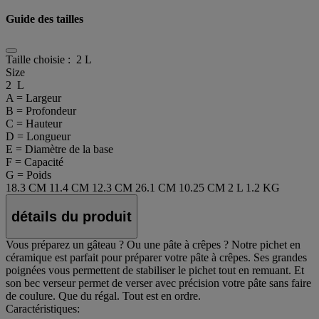
Guide des tailles
Taille choisie :
2 L
Size
2 L
A = Largeur
B = Profondeur
C = Hauteur
D = Longueur
E = Diamètre de la base
F = Capacité
G = Poids
18.3 CM
11.4 CM
12.3 CM
26.1 CM
10.25 CM
2 L
1.2 KG
détails du produit
Vous préparez un gâteau ? Ou une pâte à crêpes ? Notre pichet en
céramique est parfait pour préparer votre pâte à crêpes. Ses grandes
poignées vous permettent de stabiliser le pichet tout en remuant. Et
son bec verseur permet de verser avec précision votre pâte sans faire
de coulure. Que du régal. Tout est en ordre.
Caractéristiques: