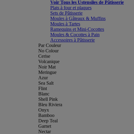
Voir Tous les Ustensiles de Pâtisserie
Plats à four et plaques
Sets de Pâtisserie
Moules à Gâteaux & Muffins
Moules à Tartes
Ramequins et Mini-Cocottes
Moules & Cocottes à Pain
Accessoires à Pâtisserie
Par Couleur
No Colour
Cerise
Volcanique
Noir Mat
Meringue
Azur
Sea Salt
Flint
Blanc
Shell Pink
Bleu Riviera
Onyx
Bamboo
Deep Teal
Garnet
Nectar