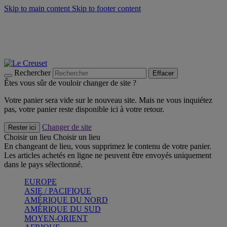
Skip to main content
Skip to footer content
Faites vivre l’été avec la Collection BBQ Outdoor & Thym -
Craquez
Les indispensables Le Creuset -
Craquez
Newsletter: Inscrivez-vous et économisez 10%! -
Inscrivez-vous
maintenant
Rechercher
Effacer
Êtes vous sûr de vouloir changer de site ?
Votre panier sera vide sur le nouveau site. Mais ne vous inquiétez
pas, votre panier reste disponible ici à votre retour.
Changer de site
Rester ici
Choisir un lieu
Choisir un lieu
En changeant de lieu, vous supprimez le contenu de votre panier.
Les articles achetés en ligne ne peuvent être envoyés uniquement
dans le pays sélectionné.
EUROPE
ASIE / PACIFIQUE
AMÉRIQUE DU NORD
AMÉRIQUE DU SUD
MOYEN-ORIENT