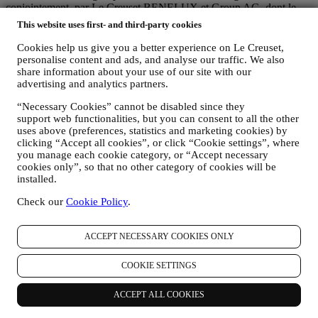
conjointement, par Le Creuset BENELUX et Group AG, dont le
siège social est situé à Neuhofstrasse 4, 6340 Baar, en Suisse. Son
This website uses first- and third-party cookies
représentant désigné dans l'UE est Le Creuset SL, numéro de TVA
B62153630, dont les bureaux sont situés Paseo de Gracia 9 2º,
Cookies help us give you a better experience on Le Creuset,
08007 Barcelone, Espagne. L’accord de responsabilité conjointe
personalise content and ads, and analyse our traffic. We also
pourvoit (a) à Le Creuset Group AG la responsabilité de la stratégie
share information about your use of our site with our
marketing globale et de l’expérience client personnalisée ; (b) aux
advertising and analytics partners.
filiales locales Le Creuset le bénéfice et l’implantation de cette
“Necessary Cookies” cannot be disabled since they
stratégie, ainsi que la possibilité de développer des initiatives
support web functionalities, but you can consent to all the other
marketing et communication de manière indépendante ; (c) à toutes
uses above (preferences, statistics and marketing cookies) by
les parties le devoir de traiter de vos demandes concernant vos droits
clicking “Accept all cookies”, or click “Cookie settings”, where
sur vos données.
you manage each cookie category, or “Accept necessary
3. POURQUOI COLLECTONS-NOUS CES INFORMATIONS ?
cookies only”, so that no other category of cookies will be
Nous pouvons traiter vos données aux fins suivantes :
installed.
POUR RÉPONDRE À NOS OBLIGATIONS LÉGALES.
Check our
Cookie Policy
.
Nous pouvons être amenés à traiter certaines données vous
concernant afin de répondre à nos obligations légales, ainsi
ACCEPT NECESSARY COOKIES ONLY
qu’à d’autres obligations découlant d’instructions émises par
les pouvoirs publics.
POUR CRÉER UN COMPTE LE CREUSET.
COOKIE SETTINGS
Nous utiliserons vos données pour créer un compte Le
Creuset, qui vous donnera accès à une série d’avantages
ACCEPT ALL COOKIES
réservés aux utilisateurs enregistrés, qui vous permettra de
mieux tirer profit de nos services, comme un passage plus