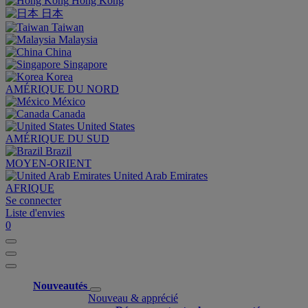
Hong Kong
日本
Taiwan
Malaysia
China
Singapore
Korea
AMÉRIQUE DU NORD
México
Canada
United States
AMÉRIQUE DU SUD
Brazil
MOYEN-ORIENT
United Arab Emirates
AFRIQUE
Se connecter
Liste d'envies
0
Nouveautés
Nouveau & apprécié