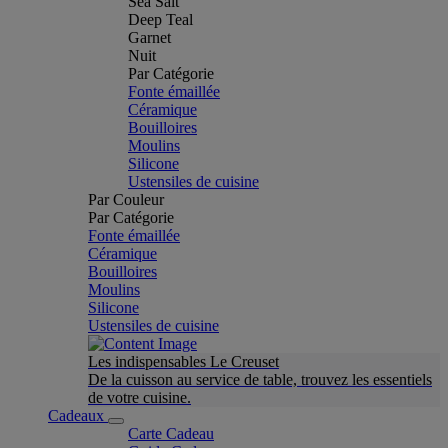
Sea Salt
Deep Teal
Garnet
Nuit
Par Catégorie
Fonte émaillée
Céramique
Bouilloires
Moulins
Silicone
Ustensiles de cuisine
Par Couleur
Par Catégorie
Fonte émaillée
Céramique
Bouilloires
Moulins
Silicone
Ustensiles de cuisine
Les indispensables Le Creuset
De la cuisson au service de table, trouvez les essentiels
de votre cuisine.
Cadeaux
Carte Cadeau