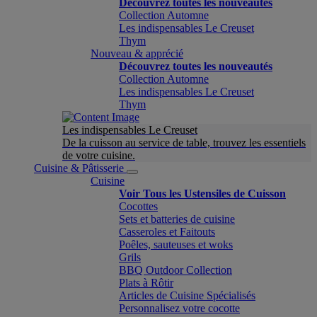
Découvrez toutes les nouveautés
Collection Automne
Les indispensables Le Creuset
Thym
Nouveau & apprécié
Découvrez toutes les nouveautés
Collection Automne
Les indispensables Le Creuset
Thym
Les indispensables Le Creuset
De la cuisson au service de table, trouvez les essentiels
de votre cuisine.
Cuisine & Pâtisserie
Cuisine
Voir Tous les Ustensiles de Cuisson
Cocottes
Sets et batteries de cuisine
Casseroles et Faitouts
Poêles, sauteuses et woks
Grils
BBQ Outdoor Collection
Plats à Rôtir
Articles de Cuisine Spécialisés
Personnalisez votre cocotte