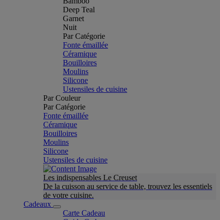
Bamboo
Deep Teal
Garnet
Nuit
Par Catégorie
Fonte émaillée
Céramique
Bouilloires
Moulins
Silicone
Ustensiles de cuisine
Par Couleur
Par Catégorie
Fonte émaillée
Céramique
Bouilloires
Moulins
Silicone
Ustensiles de cuisine
Les indispensables Le Creuset
De la cuisson au service de table, trouvez les essentiels
de votre cuisine.
Cadeaux
Carte Cadeau