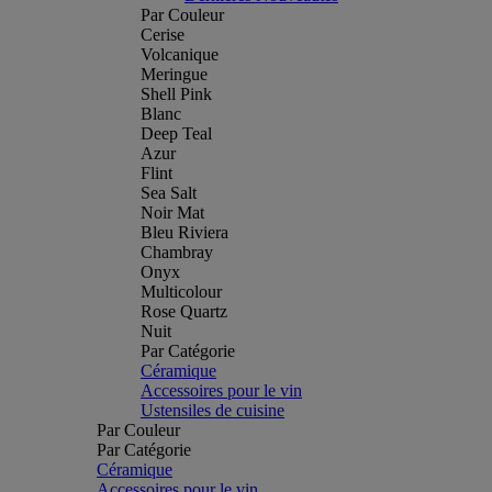
Par Couleur
Cerise
Volcanique
Meringue
Shell Pink
Blanc
Deep Teal
Azur
Flint
Sea Salt
Noir Mat
Bleu Riviera
Chambray
Onyx
Multicolour
Rose Quartz
Nuit
Par Catégorie
Céramique
Accessoires pour le vin
Ustensiles de cuisine
Par Couleur
Par Catégorie
Céramique
Accessoires pour le vin