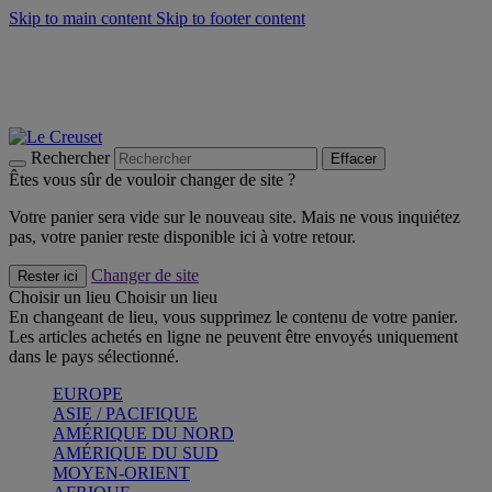
Skip to main content
Skip to footer content
Faites vivre l’été avec la Collection BBQ Outdoor & Thym -
Craquez
Les indispensables Le Creuset -
Craquez
Newsletter: Inscrivez-vous et économisez 10%! -
Inscrivez-vous
maintenant
Rechercher
Effacer
Êtes vous sûr de vouloir changer de site ?
Votre panier sera vide sur le nouveau site. Mais ne vous inquiétez
pas, votre panier reste disponible ici à votre retour.
Changer de site
Rester ici
Choisir un lieu
Choisir un lieu
En changeant de lieu, vous supprimez le contenu de votre panier.
Les articles achetés en ligne ne peuvent être envoyés uniquement
dans le pays sélectionné.
EUROPE
ASIE / PACIFIQUE
AMÉRIQUE DU NORD
AMÉRIQUE DU SUD
MOYEN-ORIENT