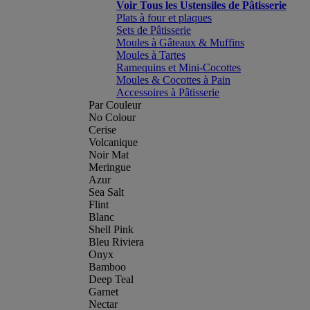
Voir Tous les Ustensiles de Pâtisserie
Plats à four et plaques
Sets de Pâtisserie
Moules à Gâteaux & Muffins
Moules à Tartes
Ramequins et Mini-Cocottes
Moules & Cocottes à Pain
Accessoires à Pâtisserie
Par Couleur
No Colour
Cerise
Volcanique
Noir Mat
Meringue
Azur
Sea Salt
Flint
Blanc
Shell Pink
Bleu Riviera
Onyx
Bamboo
Deep Teal
Garnet
Nectar