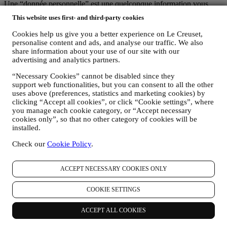
Une “donnée personnelle” est une quelconque information vous
concernant, qui nous permettrait de vous identifier, soit directement,
This website uses first- and third-party cookies
soit en combinaison avec d’autres informations.
Enfants : Le présent site web n’est pas destiné aux enfants et nous ne
Cookies help us give you a better experience on Le Creuset,
collectons pas sciemment des données relatives aux enfants.
personalise content and ads, and analyse our traffic. We also
Nous pouvons collecter des données personnelles vous concernant
share information about your use of our site with our
lorsque vous visitez notre site web (le “Site web”), créez un compte
advertising and analytics partners.
Le Creuset, achetez un produit Le Creuset sur le site Web ou en
“Necessary Cookies” cannot be disabled since they
boutique Signature et Outlet, ou lorsque vous vous abonnez à nos
support web functionalities, but you can consent to all the other
communications marketing. En fonction de votre demande ou de
uses above (preferences, statistics and marketing cookies) by
votre consentement, les données personnelles peuvent concerner :
clicking “Accept all cookies”, or click “Cookie settings”, where
you manage each cookie category, or “Accept necessary
le nom, le prénom, l’adresse électronique, la date de naissance
cookies only”, so that no other category of cookies will be
et d’autres coordonnées (adresse, numéro de téléphone), dans
installed.
le but de créer un compte Le Creuset, de faire un achat en tant
qu’utilisateur invité ou l’abonnement à nos communications
Check our
Cookie Policy
.
marketing sur le site Web ou en magasin.
les données concernant votre achat, comme par exemple la
date et l’heure de l’achat, informations relatives la livraison,
ACCEPT NECESSARY COOKIES ONLY
au produit et au paiement, dans le but de gérer vos
commandes.
COOKIE SETTINGS
les données concernant votre historique de navigation en ligne
(p.ex. les identifiants en ligne, tels que votre adresse IP, la
ACCEPT ALL COOKIES
version de votre navigateur, votre système d’exploitation, la
durée de votre visite, votre identification par notre système