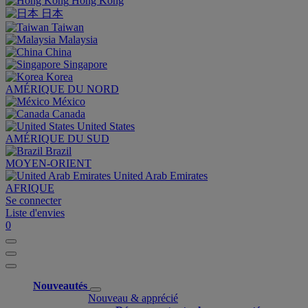
Hong Kong
日本
Taiwan
Malaysia
China
Singapore
Korea
AMÉRIQUE DU NORD
México
Canada
United States
AMÉRIQUE DU SUD
Brazil
MOYEN-ORIENT
United Arab Emirates
AFRIQUE
Se connecter
Liste d'envies
0
Nouveautés
Nouveau & apprécié