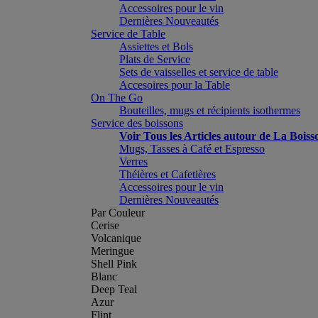
Accessoires pour le vin
Dernières Nouveautés
Service de Table
Assiettes et Bols
Plats de Service
Sets de vaisselles et service de table
Accesoires pour la Table
On The Go
Bouteilles, mugs et récipients isothermes
Service des boissons
Voir Tous les Articles autour de La Boiss
Mugs, Tasses à Café et Espresso
Verres
Théières et Cafetières
Accessoires pour le vin
Dernières Nouveautés
Par Couleur
Cerise
Volcanique
Meringue
Shell Pink
Blanc
Deep Teal
Azur
Flint