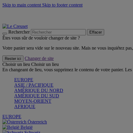
Skip to main content
Skip to footer content
Faites vivre l’été avec la Collection BBQ Outdoor & Thym -
Cra
Les indispensables Le Creuset -
Craquez
Newsletter: Inscrivez-vous et économisez 10%! -
Inscrivez-vous 
Rechercher
Effacer
Êtes vous sûr de vouloir changer de site ?
Votre panier sera vide sur le nouveau site. Mais ne vous inquiétez pas, 
Changer de site
Rester ici
Choisir un lieu
Choisir un lieu
En changeant de lieu, vous supprimez le contenu de votre panier. Les 
EUROPE
ASIE / PACIFIQUE
AMÉRIQUE DU NORD
AMÉRIQUE DU SUD
MOYEN-ORIENT
AFRIQUE
EUROPE
Österreich
België
Schweiz