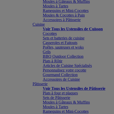
Moules à Gâteaux & Muffins
Moules à Tartes
Ramequins et Mini-Cocottes
Moules & Cocottes à Pain
Accessoires à Pâtisserie
Cuisine
Voir Tous les Ustensiles de Cuisson
Cocottes
Sets et batteries de cuisine
Casseroles et Faitouts
Poêles, sauteuses et woks
Grils
BBQ Outdoor Collection
Plats à Rôtir
Articles de Cuisine Spécialisés
Personnalisez votre cocotte
Gourmand Collection
Accessoires de Cuisine
Pâtisserie
Voir Tous les Ustensiles de Pâtisserie
Plats à four et plaques
Sets de Pâtisserie
Moules à Gâteaux & Muffins
Moules à Tartes
Ramequins et Mini-Cocottes