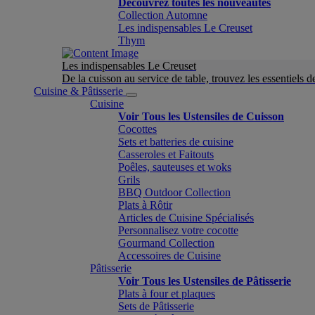
Découvrez toutes les nouveautés
Collection Automne
Les indispensables Le Creuset
Thym
Les indispensables Le Creuset
De la cuisson au service de table, trouvez les essentiels d
Cuisine & Pâtisserie
Cuisine
Voir Tous les Ustensiles de Cuisson
Cocottes
Sets et batteries de cuisine
Casseroles et Faitouts
Poêles, sauteuses et woks
Grils
BBQ Outdoor Collection
Plats à Rôtir
Articles de Cuisine Spécialisés
Personnalisez votre cocotte
Gourmand Collection
Accessoires de Cuisine
Pâtisserie
Voir Tous les Ustensiles de Pâtisserie
Plats à four et plaques
Sets de Pâtisserie