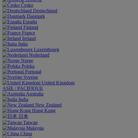
Česko
Deutschland
Danmark
España
Finland
France
Ireland
Italia
Luxembourg
Nederland
Norge
Polska
Portugal
Sverige
United Kingdom
ASIE / PACIFIQUE
Australia
India
New Zealand
Hong Kong
日本
Taiwan
Malaysia
China