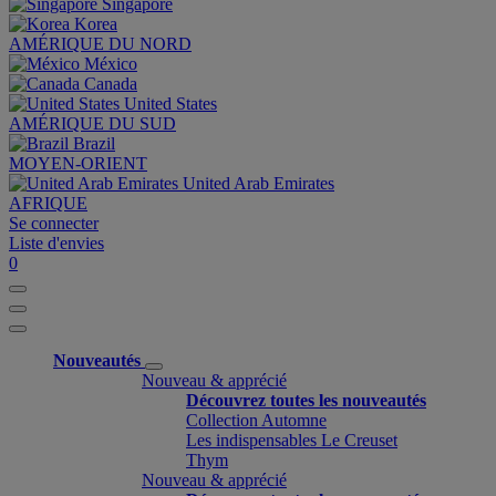
Singapore
Korea
AMÉRIQUE DU NORD
México
Canada
United States
AMÉRIQUE DU SUD
Brazil
MOYEN-ORIENT
United Arab Emirates
AFRIQUE
Se connecter
Liste d'envies
0
Nouveautés
Nouveau & apprécié
Découvrez toutes les nouveautés
Collection Automne
Les indispensables Le Creuset
Thym
Nouveau & apprécié