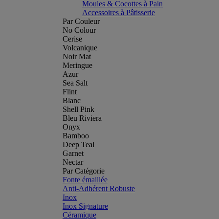
Moules & Cocottes à Pain
Accessoires à Pâtisserie
Par Couleur
No Colour
Cerise
Volcanique
Noir Mat
Meringue
Azur
Sea Salt
Flint
Blanc
Shell Pink
Bleu Riviera
Onyx
Bamboo
Deep Teal
Garnet
Nectar
Par Catégorie
Fonte émaillée
Anti-Adhérent Robuste
Inox
Inox Signature
Céramique