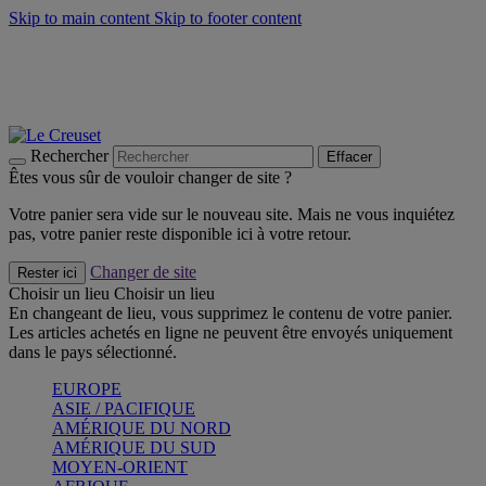
Skip to main content
Skip to footer content
Faites vivre l’été avec la Collection BBQ Outdoor & Thym -
Craquez
Les indispensables Le Creuset -
Craquez
Newsletter: Inscrivez-vous et économisez 10%! -
Inscrivez-vous
maintenant
Rechercher
Effacer
Êtes vous sûr de vouloir changer de site ?
Votre panier sera vide sur le nouveau site. Mais ne vous inquiétez
pas, votre panier reste disponible ici à votre retour.
Changer de site
Rester ici
Choisir un lieu
Choisir un lieu
En changeant de lieu, vous supprimez le contenu de votre panier.
Les articles achetés en ligne ne peuvent être envoyés uniquement
dans le pays sélectionné.
EUROPE
ASIE / PACIFIQUE
AMÉRIQUE DU NORD
AMÉRIQUE DU SUD
MOYEN-ORIENT