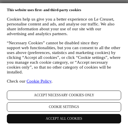
Les données personnelles vous concernant, que nous collectons
This website uses first- and third-party cookies
lorsque vous utilisez le Site web ou lorsque vous nous fournissez de
toute autre façon une quelconque information d’identification
Cookies help us give you a better experience on Le Creuset,
personnelle, sont dûment protégées et vos droits au respect de la vie
personalise content and ads, and analyse our traffic. We also
privée sont expliqués sous le paragraphe 8 ci-dessous.
share information about your use of our site with our
2. QUI RECUEILLE VOS DONNEES PERSONNELLES ?
advertising and analytics partners.
Le contrôleur des données relatives aux services d’e-commerce
proposés sur le Site web est Le Creuset Benelux SA, dont le siège
“Necessary Cookies” cannot be disabled since they
social est établi à Le Creuset Benelux SA, 4 Rue de la Presse, 1000
support web functionalities, but you can consent to all the other
uses above (preferences, statistics and marketing cookies) by
Bruxelles, Belgique.
clicking “Accept all cookies”, or click “Cookie settings”, where
Si vous acceptez de recevoir des communications commerciales de
you manage each cookie category, or “Accept necessary
notre part, vous ferez partie de la base de données des
cookies only”, so that no other category of cookies will be
consommateurs du groupe Le Creuset. Celle-ci est gérée
installed.
conjointement, par Le Creuset BENELUX et Group AG, dont le
siège social est situé à Neuhofstrasse 4, 6340 Baar, en Suisse. Son
Check our
Cookie Policy
.
représentant désigné dans l'UE est Le Creuset SL, numéro de TVA
B62153630, dont les bureaux sont situés Paseo de Gracia 9 2º,
08007 Barcelone, Espagne. L’accord de responsabilité conjointe
ACCEPT NECESSARY COOKIES ONLY
pourvoit (a) à Le Creuset Group AG la responsabilité de la stratégie
marketing globale et de l’expérience client personnalisée ; (b) aux
COOKIE SETTINGS
filiales locales Le Creuset le bénéfice et l’implantation de cette
stratégie, ainsi que la possibilité de développer des initiatives
ACCEPT ALL COOKIES
marketing et communication de manière indépendante ; (c) à toutes
les parties le devoir de traiter de vos demandes concernant vos droits