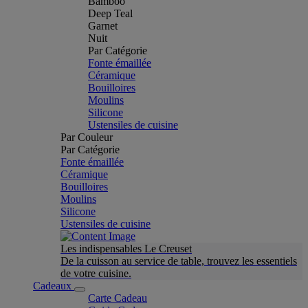
Bamboo
Deep Teal
Garnet
Nuit
Par Catégorie
Fonte émaillée
Céramique
Bouilloires
Moulins
Silicone
Ustensiles de cuisine
Par Couleur
Par Catégorie
Fonte émaillée
Céramique
Bouilloires
Moulins
Silicone
Ustensiles de cuisine
Les indispensables Le Creuset
De la cuisson au service de table, trouvez les essentiels
de votre cuisine.
Cadeaux
Carte Cadeau