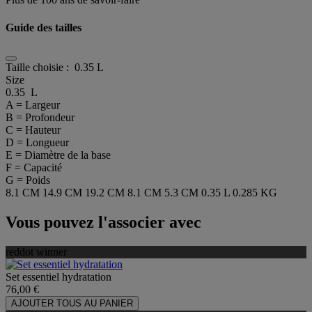
Guide des tailles
Taille choisie :
0.35 L
Size
0.35 L
A = Largeur
B = Profondeur
C = Hauteur
D = Longueur
E = Diamètre de la base
F = Capacité
G = Poids
8.1 CM
14.9 CM
19.2 CM
8.1 CM
5.3 CM
0.35 L
0.285 KG
Vous pouvez l'associer avec
reddot winner
Set essentiel hydratation
76,00 €
AJOUTER TOUS AU PANIER