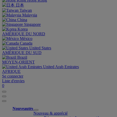
Hong Kong
日本
Taiwan
Malaysia
China
Singapore
Korea
AMÉRIQUE DU NORD
México
Canada
United States
AMÉRIQUE DU SUD
Brazil
MOYEN-ORIENT
United Arab Emirates
AFRIQUE
Se connecter
Liste d'envies
0
Nouveautés
Nouveau & apprécié