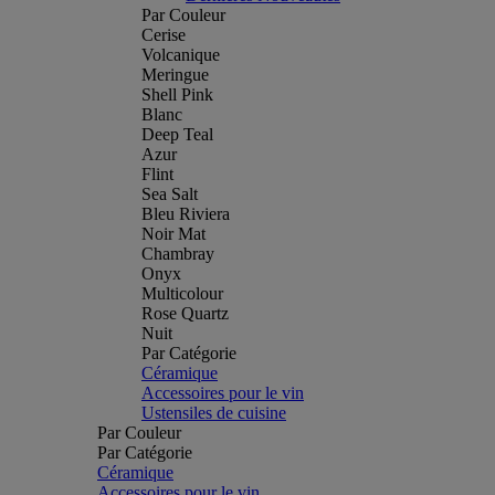
Par Couleur
Cerise
Volcanique
Meringue
Shell Pink
Blanc
Deep Teal
Azur
Flint
Sea Salt
Bleu Riviera
Noir Mat
Chambray
Onyx
Multicolour
Rose Quartz
Nuit
Par Catégorie
Céramique
Accessoires pour le vin
Ustensiles de cuisine
Par Couleur
Par Catégorie
Céramique
Accessoires pour le vin