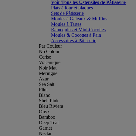
Voir Tous les Ustensiles de Pâtisserie
Plats à four et plaques
Sets de Pâtisserie
Moules à Gâteaux & Muffins
Moules à Tartes
Ramequins et Mini-Cocottes
Moules & Cocottes à Pain
Accessoires à Pâtisserie
Par Couleur
No Colour
Cerise
Volcanique
Noir Mat
Meringue
Azur
Sea Salt
Flint
Blanc
Shell Pink
Bleu Riviera
Onyx
Bamboo
Deep Teal
Garnet
Nectar