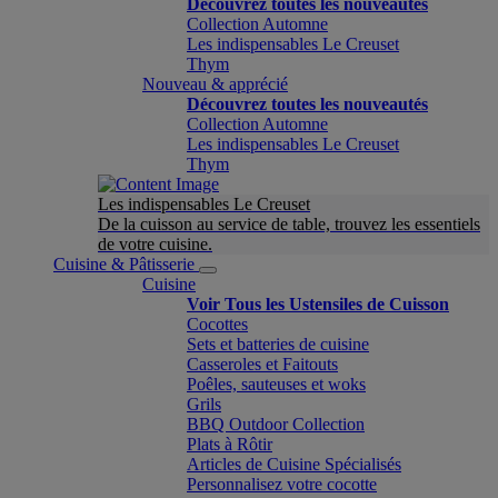
Découvrez toutes les nouveautés
Collection Automne
Les indispensables Le Creuset
Thym
Nouveau & apprécié
Découvrez toutes les nouveautés
Collection Automne
Les indispensables Le Creuset
Thym
Les indispensables Le Creuset
De la cuisson au service de table, trouvez les essentiels
de votre cuisine.
Cuisine & Pâtisserie
Cuisine
Voir Tous les Ustensiles de Cuisson
Cocottes
Sets et batteries de cuisine
Casseroles et Faitouts
Poêles, sauteuses et woks
Grils
BBQ Outdoor Collection
Plats à Rôtir
Articles de Cuisine Spécialisés
Personnalisez votre cocotte