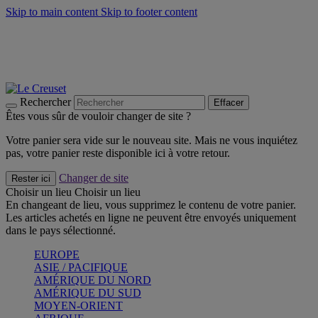
Skip to main content
Skip to footer content
Faites vivre l’été avec la Collection BBQ Outdoor & Thym -
Craquez
Les indispensables Le Creuset -
Craquez
Newsletter: Inscrivez-vous et économisez 10%! -
Inscrivez-vous
maintenant
Rechercher
Effacer
Êtes vous sûr de vouloir changer de site ?
Votre panier sera vide sur le nouveau site. Mais ne vous inquiétez
pas, votre panier reste disponible ici à votre retour.
Changer de site
Rester ici
Choisir un lieu
Choisir un lieu
En changeant de lieu, vous supprimez le contenu de votre panier.
Les articles achetés en ligne ne peuvent être envoyés uniquement
dans le pays sélectionné.
EUROPE
ASIE / PACIFIQUE
AMÉRIQUE DU NORD
AMÉRIQUE DU SUD
MOYEN-ORIENT