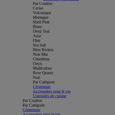
Par Couleur
Cerise
Volcanique
Meringue
Shell Pink
Blanc
Deep Teal
Azur
Flint
Sea Salt
Bleu Riviera
Noir Mat
Chambray
Onyx
Multicolour
Rose Quartz
Nuit
Par Catégorie
Céramique
Accessoires pour le vin
Ustensiles de cuisine
Par Couleur
Par Catégorie
Céramique
Accessoires pour le vin