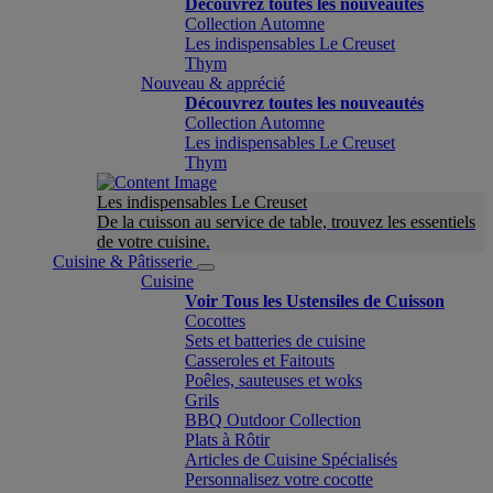
Découvrez toutes les nouveautés
Collection Automne
Les indispensables Le Creuset
Thym
Nouveau & apprécié
Découvrez toutes les nouveautés
Collection Automne
Les indispensables Le Creuset
Thym
Les indispensables Le Creuset
De la cuisson au service de table, trouvez les essentiels
de votre cuisine.
Cuisine & Pâtisserie
Cuisine
Voir Tous les Ustensiles de Cuisson
Cocottes
Sets et batteries de cuisine
Casseroles et Faitouts
Poêles, sauteuses et woks
Grils
BBQ Outdoor Collection
Plats à Rôtir
Articles de Cuisine Spécialisés
Personnalisez votre cocotte