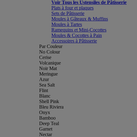
Voir Tous les Ustensiles de Pâtisserie
Plats à four et plaques
Sets de Pâtisserie
Moules à Gâteaux & Muffins
Moules à Tartes
Ramequins et Mini-Cocottes
Moules & Cocottes à Pain
Accessoires à Pâtisserie
Par Couleur
No Colour
Cerise
Volcanique
Noir Mat
Meringue
Azur
Sea Salt
Flint
Blanc
Shell Pink
Bleu Riviera
Onyx
Bamboo
Deep Teal
Garnet
Nectar