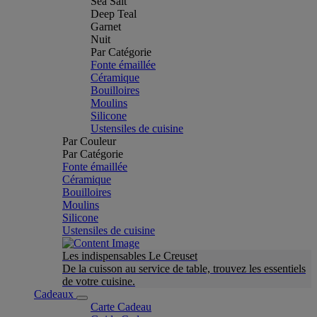
Sea Salt
Deep Teal
Garnet
Nuit
Par Catégorie
Fonte émaillée
Céramique
Bouilloires
Moulins
Silicone
Ustensiles de cuisine
Par Couleur
Par Catégorie
Fonte émaillée
Céramique
Bouilloires
Moulins
Silicone
Ustensiles de cuisine
Les indispensables Le Creuset
De la cuisson au service de table, trouvez les essentiels
de votre cuisine.
Cadeaux
Carte Cadeau