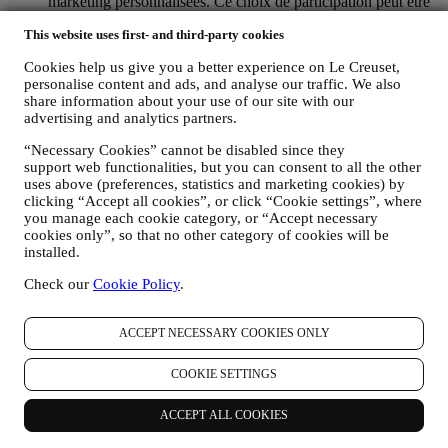
marketing personnalisées. Ce choix de participation peut être
exercé lors de la collecte des informations personnelles, en
This website uses first- and third-party cookies
cochant la case appropriée.
Désabonnement :
Cookies help us give you a better experience on Le Creuset,
Vous pouvez cesser de recevoir nos communications
personalise content and ads, and analyse our traffic. We also
marketing à tout moment, gratuitement, en utilisant les
share information about your use of our site with our
méthodes indiquées dans chaque communication (par
advertising and analytics partners.
exemple, pour vous désinscrire de la newsletter, vous pouvez
cliquer sur le lien de désinscription figurant au bas de chaque
“Necessary Cookies” cannot be disabled since they
e-mail). En tout état de cause, si vous souhaitez mettre fin à
support web functionalities, but you can consent to all the other
l'une de nos activités marketing, veuillez nous envoyer un
uses above (preferences, statistics and marketing cookies) by
courrier électronique à l'adresse:
privacy@lecreuset.com
.
clicking “Accept all cookies”, or click “Cookie settings”, where
Votre désinscription sera traitée dans les meilleurs délais, mais
you manage each cookie category, or “Accept necessary
dans certaines circonstances, il se peut que vous receviez
cookies only”, so that no other category of cookies will be
installed.
quelques communications supplémentaires jusqu'à ce que
votre désinscription soit complètement traitée.
Veuillez garder
Check our
Cookie Policy
.
à l’esprit que nous ne transmettons pas et ne vendons pas vos
coordonnées et autres données personnelles à d’autres sociétés
à des fins marketing.
ACCEPT NECESSARY COOKIES ONLY
POUR LE RECIBLAGE / LA PERSONNALISATION DE
NOS OFFRES, AMÉLIORANT AINSI L’EXPÉRIENCE
COOKIE SETTINGS
DU CLIENT.
Nous souhaitons utiliser vos données pour adapter nos
services et nos offres à vos besoins et préférences en vue de
ACCEPT ALL COOKIES
vous proposer une expérience Le Creuset personnalisée. Nous