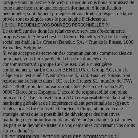
lorsque vous utilisez le Site web ou lorsque vous nous fournissez de
toute autre façon une quelconque information d’identification
personnelle, sont dûment protégées et vos droits au respect de la vie
privée sont expliqués sous le paragraphe 8 ci-dessous.
2. QUI RECUEILLE VOS DONNEES PERSONNELLES ?
Le contrôleur des données relatives aux services d’e-commerce
proposés sur le Site web est Le Creuset Benelux SA, dont le siège
social est établi à Le Creuset Benelux SA, 4 Rue de la Presse, 1000
Bruxelles, Belgique.
Si vous acceptez de recevoir des communications commerciales de
notre part, vous ferez partie de la base de données des
consommateurs du groupe Le Creuset. Celle-ci est gérée
conjointement, par Le Creuset BENELUX et Group AG, dont le
siège social est situé à Neuhofstrasse 4, 6340 Baar, en Suisse. Son
représentant désigné dans l'UE est Le Creuset SL, numéro de TVA
B62153630, dont les bureaux sont situés Paseo de Gracia 9 2º,
08007 Barcelone, Espagne. L’accord de responsabilité conjointe
pourvoit (a) à Le Creuset Group AG la responsabilité de la stratégie
marketing globale et de l’expérience client personnalisée ; (b) aux
filiales locales Le Creuset le bénéfice et l’implantation de cette
stratégie, ainsi que la possibilité de développer des initiatives
marketing et communication de manière indépendante ; (c) à toutes
les parties le devoir de traiter de vos demandes concernant vos droits
sur vos données.
3. POURQUOI COLLECTONS-NOUS CES INFORMATIONS ?