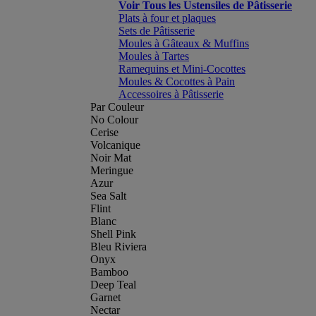
Voir Tous les Ustensiles de Pâtisserie
Plats à four et plaques
Sets de Pâtisserie
Moules à Gâteaux & Muffins
Moules à Tartes
Ramequins et Mini-Cocottes
Moules & Cocottes à Pain
Accessoires à Pâtisserie
Par Couleur
No Colour
Cerise
Volcanique
Noir Mat
Meringue
Azur
Sea Salt
Flint
Blanc
Shell Pink
Bleu Riviera
Onyx
Bamboo
Deep Teal
Garnet
Nectar