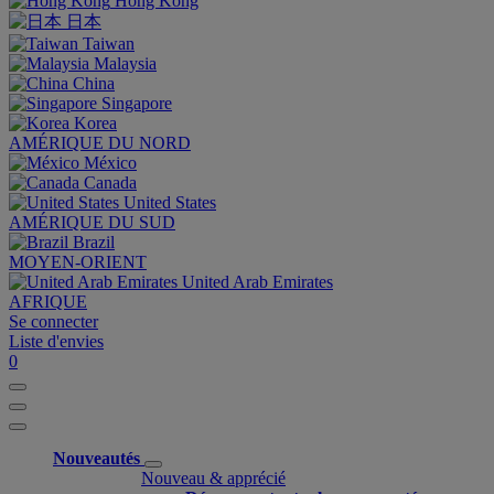
Hong Kong
日本
Taiwan
Malaysia
China
Singapore
Korea
AMÉRIQUE DU NORD
México
Canada
United States
AMÉRIQUE DU SUD
Brazil
MOYEN-ORIENT
United Arab Emirates
AFRIQUE
Se connecter
Liste d'envies
0
Nouveautés
Nouveau & apprécié