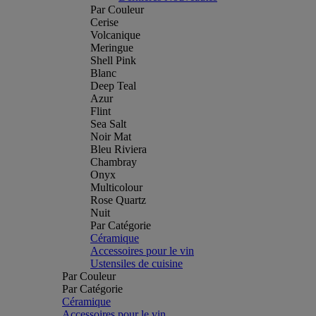
Par Couleur
Cerise
Volcanique
Meringue
Shell Pink
Blanc
Deep Teal
Azur
Flint
Sea Salt
Noir Mat
Bleu Riviera
Chambray
Onyx
Multicolour
Rose Quartz
Nuit
Par Catégorie
Céramique
Accessoires pour le vin
Ustensiles de cuisine
Par Couleur
Par Catégorie
Céramique
Accessoires pour le vin