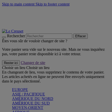
Skip to main content
Skip to footer content
Faites vivre l’été avec la Collection BBQ Outdoor & Thym -
Craquez
Les indispensables Le Creuset -
Craquez
Newsletter: Inscrivez-vous et économisez 10%! -
Inscrivez-vous
maintenant
Rechercher
Effacer
Êtes vous sûr de vouloir changer de site ?
Votre panier sera vide sur le nouveau site. Mais ne vous inquiétez
pas, votre panier reste disponible ici à votre retour.
Changer de site
Rester ici
Choisir un lieu
Choisir un lieu
En changeant de lieu, vous supprimez le contenu de votre panier.
Les articles achetés en ligne ne peuvent être envoyés uniquement
dans le pays sélectionné.
EUROPE
ASIE / PACIFIQUE
AMÉRIQUE DU NORD
AMÉRIQUE DU SUD
MOYEN-ORIENT