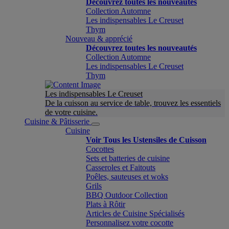
Découvrez toutes les nouveautés
Collection Automne
Les indispensables Le Creuset
Thym
Nouveau & apprécié
Découvrez toutes les nouveautés
Collection Automne
Les indispensables Le Creuset
Thym
Les indispensables Le Creuset
De la cuisson au service de table, trouvez les essentiels
de votre cuisine.
Cuisine & Pâtisserie
Cuisine
Voir Tous les Ustensiles de Cuisson
Cocottes
Sets et batteries de cuisine
Casseroles et Faitouts
Poêles, sauteuses et woks
Grils
BBQ Outdoor Collection
Plats à Rôtir
Articles de Cuisine Spécialisés
Personnalisez votre cocotte