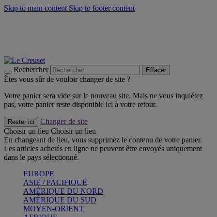
Skip to main content
Skip to footer content
Faites vivre l’été avec la Collection BBQ Outdoor & Thym -
Craquez
Les indispensables Le Creuset -
Craquez
Newsletter: Inscrivez-vous et économisez 10%! -
Inscrivez-vous
maintenant
Rechercher
Effacer
Êtes vous sûr de vouloir changer de site ?
Votre panier sera vide sur le nouveau site. Mais ne vous inquiétez
pas, votre panier reste disponible ici à votre retour.
Changer de site
Rester ici
Choisir un lieu
Choisir un lieu
En changeant de lieu, vous supprimez le contenu de votre panier.
Les articles achetés en ligne ne peuvent être envoyés uniquement
dans le pays sélectionné.
EUROPE
ASIE / PACIFIQUE
AMÉRIQUE DU NORD
AMÉRIQUE DU SUD
MOYEN-ORIENT