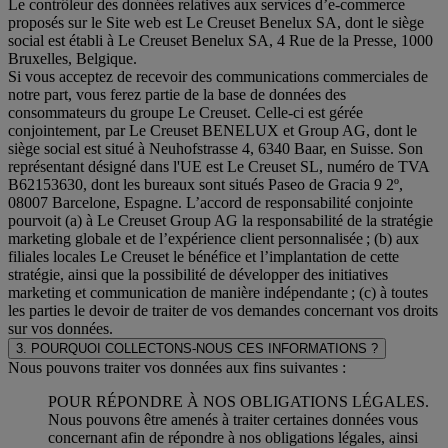
Le contrôleur des données relatives aux services d’e-commerce
proposés sur le Site web est Le Creuset Benelux SA, dont le siège
social est établi à Le Creuset Benelux SA, 4 Rue de la Presse, 1000
Bruxelles, Belgique.
Si vous acceptez de recevoir des communications commerciales de
notre part, vous ferez partie de la base de données des
consommateurs du groupe Le Creuset. Celle-ci est gérée
conjointement, par Le Creuset BENELUX et Group AG, dont le
siège social est situé à Neuhofstrasse 4, 6340 Baar, en Suisse. Son
représentant désigné dans l'UE est Le Creuset SL, numéro de TVA
B62153630, dont les bureaux sont situés Paseo de Gracia 9 2º,
08007 Barcelone, Espagne. L’accord de responsabilité conjointe
pourvoit (a) à Le Creuset Group AG la responsabilité de la stratégie
marketing globale et de l’expérience client personnalisée ; (b) aux
filiales locales Le Creuset le bénéfice et l’implantation de cette
stratégie, ainsi que la possibilité de développer des initiatives
marketing et communication de manière indépendante ; (c) à toutes
les parties le devoir de traiter de vos demandes concernant vos droits
sur vos données.
3. POURQUOI COLLECTONS-NOUS CES INFORMATIONS ?
Nous pouvons traiter vos données aux fins suivantes :
POUR RÉPONDRE À NOS OBLIGATIONS LÉGALES.
Nous pouvons être amenés à traiter certaines données vous
concernant afin de répondre à nos obligations légales, ainsi