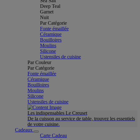
Sea Salt
Deep Teal
Garnet
Nuit
Par Catégorie
Fonte émaillée
Céramique
Bouilloires
Moulins
Silicone
Ustensiles de cuisine
Par Couleur
Par Catégorie
Fonte émaillée
Céramique
Bouilloires
Moulins
Silicone
Ustensiles de cuisine
Les indispensables Le Creuset
De la cuisson au service de table, trouvez les essentiels
de votre cuisine.
Cadeaux
Carte Cadeau