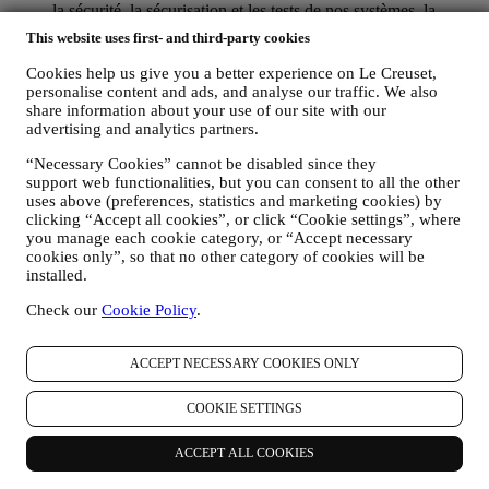
la sécurité, la sécurisation et les tests de nos systèmes, la
maintenance et les analyses statistiques. Occasionnellement,
This website uses first- and third-party cookies
nous pourrons avoir à vous contacter pour des raisons
administratives ou opérationnelles, comme par exemple
Cookies help us give you a better experience on Le Creuset,
l’envoi d’une confirmation de commande. Nous utiliserons
personalise content and ads, and analyse our traffic. We also
aussi vos données personnelles pour répondre à vos demandes
share information about your use of our site with our
transmises par notre Site web ou par d’autres canaux. Cette
advertising and analytics partners.
activité de traitement est requise pour nous permettre de
“Necessary Cookies” cannot be disabled since they
prester nos services à votre intention. Nous pouvons traiter
support web functionalities, but you can consent to all the other
vos données en fonction de notre intérêt légitime (dûment
uses above (preferences, statistics and marketing cookies) by
équilibré avec vos droits et libertés) pour vous envoyer des e-
clicking “Accept all cookies”, or click “Cookie settings”, where
mails de suivi dans le cas où vous auriez ajouté des articles
you manage each cookie category, or “Accept necessary
dans votre panier sans finaliser votre achat en ligne. Si vous
cookies only”, so that no other category of cookies will be
ne finalisez pas l'achat dans un certain délai, aucune autre
installed.
communication de suivi ne sera envoyée.
POUR VOUS INFORMER À PROPOS DES
Check our
Cookie Policy
.
NOUVELLES ET OFFRES CONCERNANT LES
PRODUITS LE CREUSET
Si vous nous avez donné votre autorisation dans ce sens (par
ACCEPT NECESSARY COOKIES ONLY
exemple en souscrivant à notre lettre d’information au
moment de créer un compte sur le Site web), nous vous ferons
COOKIE SETTINGS
parvenir des communications de marketing personnalisées et
des nouvelles concernant les initiatives lancées par Le Creuset
ACCEPT ALL COOKIES
et promues par les filiales de son groupe, ou par ses affiliés et
partenaires locaux, ceci en fonction de vos préférences. Nous