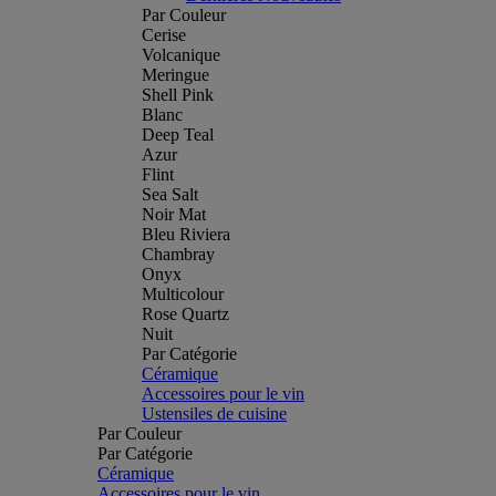
Par Couleur
Cerise
Volcanique
Meringue
Shell Pink
Blanc
Deep Teal
Azur
Flint
Sea Salt
Noir Mat
Bleu Riviera
Chambray
Onyx
Multicolour
Rose Quartz
Nuit
Par Catégorie
Céramique
Accessoires pour le vin
Ustensiles de cuisine
Par Couleur
Par Catégorie
Céramique
Accessoires pour le vin