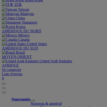
Hong Kong
日本
Taiwan
Malaysia
China
Singapore
Korea
AMÉRIQUE DU NORD
México
Canada
United States
AMÉRIQUE DU SUD
Brazil
MOYEN-ORIENT
United Arab Emirates
AFRIQUE
Se connecter
Liste d'envies
0
Nouveautés
Nouveau & apprécié