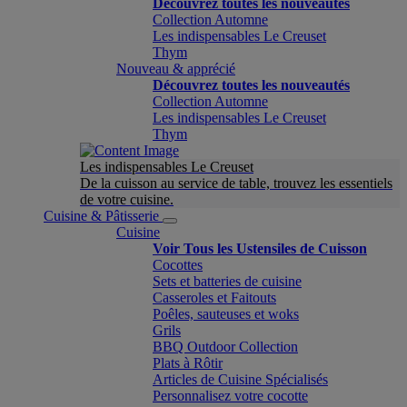
Découvrez toutes les nouveautés
Collection Automne
Les indispensables Le Creuset
Thym
Nouveau & apprécié
Découvrez toutes les nouveautés
Collection Automne
Les indispensables Le Creuset
Thym
Les indispensables Le Creuset
De la cuisson au service de table, trouvez les essentiels
de votre cuisine.
Cuisine & Pâtisserie
Cuisine
Voir Tous les Ustensiles de Cuisson
Cocottes
Sets et batteries de cuisine
Casseroles et Faitouts
Poêles, sauteuses et woks
Grils
BBQ Outdoor Collection
Plats à Rôtir
Articles de Cuisine Spécialisés
Personnalisez votre cocotte