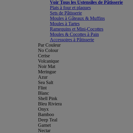
Voir Tous les Ustensiles de Pâtisserie
Plats à four et plaques
Sets de Pâtisserie
Moules à Gâteaux & Muffins
Moules à Tartes
Ramequins et Mini-Cocottes
Moules & Cocottes à Pain
Accessoires à Pâtisserie
Par Couleur
No Colour
Cerise
Volcanique
Noir Mat
Meringue
Azur
Sea Salt
Flint
Blanc
Shell Pink
Bleu Riviera
Onyx
Bamboo
Deep Teal
Garnet
Nectar