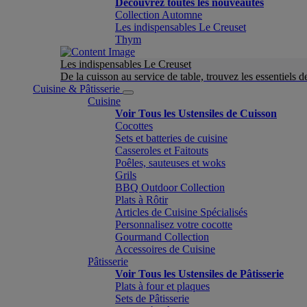
Découvrez toutes les nouveautés
Collection Automne
Les indispensables Le Creuset
Thym
Les indispensables Le Creuset
De la cuisson au service de table, trouvez les essentiels d
Cuisine & Pâtisserie
Cuisine
Voir Tous les Ustensiles de Cuisson
Cocottes
Sets et batteries de cuisine
Casseroles et Faitouts
Poêles, sauteuses et woks
Grils
BBQ Outdoor Collection
Plats à Rôtir
Articles de Cuisine Spécialisés
Personnalisez votre cocotte
Gourmand Collection
Accessoires de Cuisine
Pâtisserie
Voir Tous les Ustensiles de Pâtisserie
Plats à four et plaques
Sets de Pâtisserie