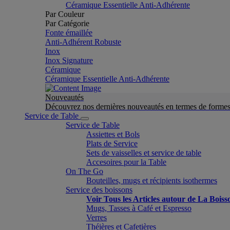
Céramique Essentielle Anti-Adhérente
Par Couleur
Par Catégorie
Fonte émaillée
Anti-Adhérent Robuste
Inox
Inox Signature
Céramique
Céramique Essentielle Anti-Adhérente
Nouveautés
Découvrez nos dernières nouveautés en termes de formes 
Service de Table
Service de Table
Assiettes et Bols
Plats de Service
Sets de vaisselles et service de table
Accesoires pour la Table
On The Go
Bouteilles, mugs et récipients isothermes
Service des boissons
Voir Tous les Articles autour de La Boiss
Mugs, Tasses à Café et Espresso
Verres
Théières et Cafetières