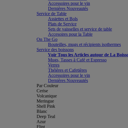
Accessoires pour le vin
Dernières Nouveautés
Service de Table
Assiettes et Bols
Plats de Service
Sets de vaisselles et service de table
Accesoires pour la Table
On The Go
Bouteilles, mugs et récipients isothermes
Service des boissons
Voir Tous les Articles autour de La Boiss
Mugs, Tasses à Café et Espresso
Verres
Théières et Cafetières
Accessoires pour le vin
Dernières Nouveautés
Par Couleur
Cerise
Volcanique
Meringue
Shell Pink
Blanc
Deep Teal
Azur
Flint