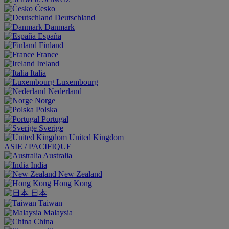
Česko
Deutschland
Danmark
España
Finland
France
Ireland
Italia
Luxembourg
Nederland
Norge
Polska
Portugal
Sverige
United Kingdom
ASIE / PACIFIQUE
Australia
India
New Zealand
Hong Kong
日本
Taiwan
Malaysia
China