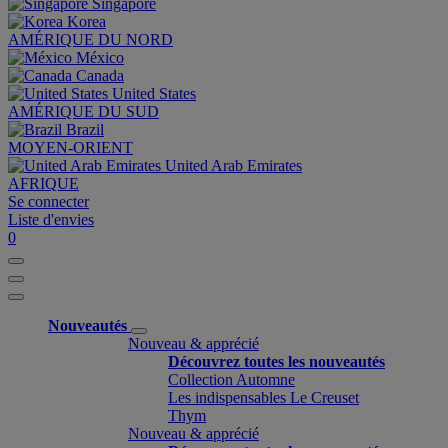
Singapore
Korea
AMÉRIQUE DU NORD
México
Canada
United States
AMÉRIQUE DU SUD
Brazil
MOYEN-ORIENT
United Arab Emirates
AFRIQUE
Se connecter
Liste d'envies
0
Nouveautés
Nouveau & apprécié
Découvrez toutes les nouveautés
Collection Automne
Les indispensables Le Creuset
Thym
Nouveau & apprécié