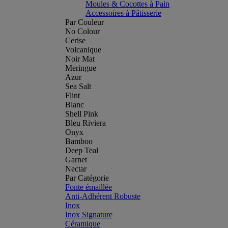
Moules & Cocottes à Pain
Accessoires à Pâtisserie
Par Couleur
No Colour
Cerise
Volcanique
Noir Mat
Meringue
Azur
Sea Salt
Flint
Blanc
Shell Pink
Bleu Riviera
Onyx
Bamboo
Deep Teal
Garnet
Nectar
Par Catégorie
Fonte émaillée
Anti-Adhérent Robuste
Inox
Inox Signature
Céramique