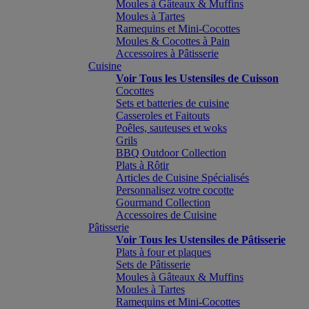
Moules à Gâteaux & Muffins
Moules à Tartes
Ramequins et Mini-Cocottes
Moules & Cocottes à Pain
Accessoires à Pâtisserie
Cuisine
Voir Tous les Ustensiles de Cuisson
Cocottes
Sets et batteries de cuisine
Casseroles et Faitouts
Poêles, sauteuses et woks
Grils
BBQ Outdoor Collection
Plats à Rôtir
Articles de Cuisine Spécialisés
Personnalisez votre cocotte
Gourmand Collection
Accessoires de Cuisine
Pâtisserie
Voir Tous les Ustensiles de Pâtisserie
Plats à four et plaques
Sets de Pâtisserie
Moules à Gâteaux & Muffins
Moules à Tartes
Ramequins et Mini-Cocottes