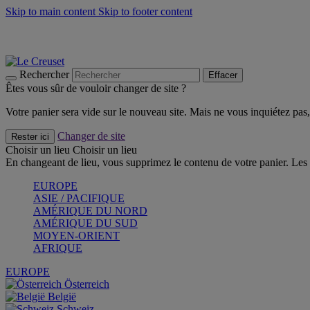
Skip to main content
Skip to footer content
Faites vivre l’été avec la Collection BBQ Outdoor & Thym -
Cra
Les indispensables Le Creuset -
Craquez
Newsletter: Inscrivez-vous et économisez 10%! -
Inscrivez-vous 
Rechercher
Effacer
Êtes vous sûr de vouloir changer de site ?
Votre panier sera vide sur le nouveau site. Mais ne vous inquiétez pas, 
Changer de site
Rester ici
Choisir un lieu
Choisir un lieu
En changeant de lieu, vous supprimez le contenu de votre panier. Les 
EUROPE
ASIE / PACIFIQUE
AMÉRIQUE DU NORD
AMÉRIQUE DU SUD
MOYEN-ORIENT
AFRIQUE
EUROPE
Österreich
België
Schweiz