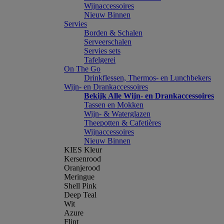
Wijnaccessoires
Nieuw Binnen
Servies
Borden & Schalen
Serveerschalen
Servies sets
Tafelgerei
On The Go
Drinkflessen, Thermos- en Lunchbekers
Wijn- en Drankaccessoires
Bekijk Alle Wijn- en Drankaccessoires
Tassen en Mokken
Wijn- & Waterglazen
Theepotten & Cafetières
Wijnaccessoires
Nieuw Binnen
KIES Kleur
Kersenrood
Oranjerood
Meringue
Shell Pink
Deep Teal
Wit
Azure
Flint