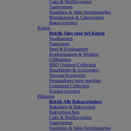
Cake & Muffinvormen
Taartvormen
Ramekins & Mini-Stoofpannetjes
Broodpannen & Cakevormen
Bakaccessoires
Koken
Bekijk Alles voor het Koken
Stoofpannen
Pannensets
Steel & Kookpannen
Koekenpannen & Wokken
Grillpannen
BBQ Outdoor Collection
Braadsledes & Accessoires
Speciaal Kookgerei
Personaliseer jouw stoofpan
Gourmand Collection
Kookaccessoires
Pâtisserie
Bekijk Alle Bakaccessoires
Bakplaten & Bakvormen
Bakvormen Sets
Cake & Muffinvormen
Taartvormen
Ramekins & Mini-Stoofpannetjes