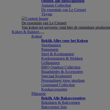
Ontdek alle nieuwigheden
Autumn Collection
De essentials van Le Creuset
Thyme
De essentials van Le Creuset
Van koken tot serveren: vind hier de onmisbare product
Koken & Bakken
Koken
Bekijk Alles voor het Koken
Stoofpannen
Pannensets
Steel & Kookpannen
Koekenpannen & Wokken
Grillpannen
BBQ Outdoor Collection
Braadsledes & Accessoires
Speciaal Kookgerei
Personaliseer jouw stoofpan
Gourmand Collection
Kookaccessoires
Pâtisserie
Bekijk Alle Bakaccessoires
Bakplaten & Bakvormen
Bakvormen Sets