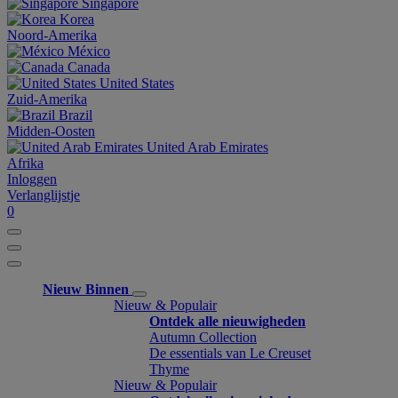
Singapore
Korea
Noord-Amerika
México
Canada
United States
Zuid-Amerika
Brazil
Midden-Oosten
United Arab Emirates
Afrika
Inloggen
Verlanglijstje
0
Nieuw Binnen
Nieuw & Populair
Ontdek alle nieuwigheden
Autumn Collection
De essentials van Le Creuset
Thyme
Nieuw & Populair