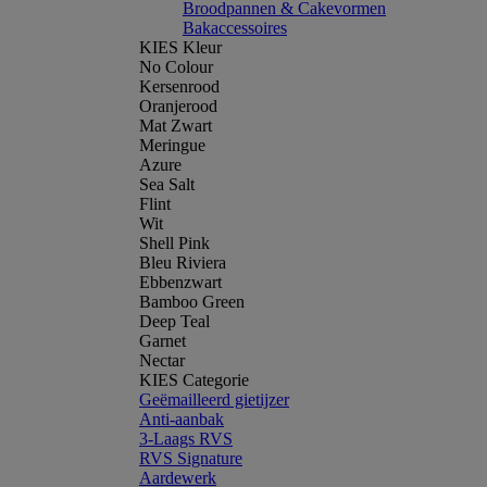
Broodpannen & Cakevormen
Bakaccessoires
KIES Kleur
No Colour
Kersenrood
Oranjerood
Mat Zwart
Meringue
Azure
Sea Salt
Flint
Wit
Shell Pink
Bleu Riviera
Ebbenzwart
Bamboo Green
Deep Teal
Garnet
Nectar
KIES Categorie
Geëmailleerd gietijzer
Anti-aanbak
3-Laags RVS
RVS Signature
Aardewerk