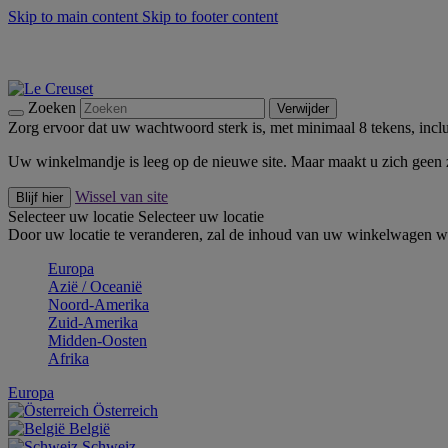
Skip to main content
Skip to footer content
Zomerse buitenmomenten met de BBQ Outdoor Collectie & Thy
De essentials van Le Creuset -
Ontdek Nu
Nieuwsbrieven: Registreer en bespaar 10%! -
Schrijf je nu in
Zoeken
Verwijder
Zorg ervoor dat uw wachtwoord sterk is, met minimaal 8 tekens, inclus
Uw winkelmandje is leeg op de nieuwe site. Maar maakt u zich geen
Wissel van site
Blijf hier
Selecteer uw locatie
Selecteer uw locatie
Door uw locatie te veranderen, zal de inhoud van uw winkelwagen wo
Europa
Aziё / Oceaniё
Noord-Amerika
Zuid-Amerika
Midden-Oosten
Afrika
Europa
Österreich
België
Schweiz