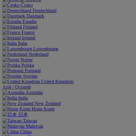
Česko
Deutschland
Danmark
España
Finland
France
Ireland
Italia
Luxembourg
Nederland
Norge
Polska
Portugal
Sverige
United Kingdom
Aziё / Oceaniё
Australia
India
New Zealand
Hong Kong
日本
Taiwan
Malaysia
China