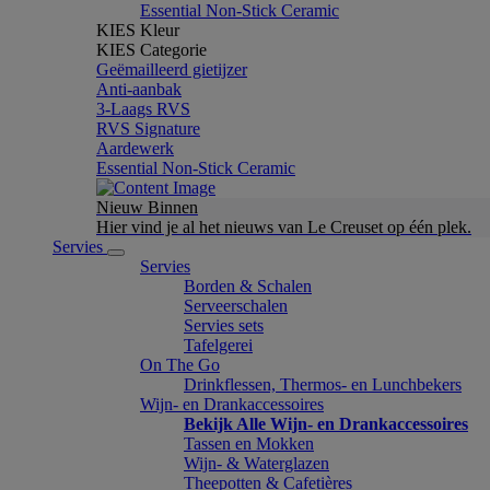
Essential Non-Stick Ceramic
KIES Kleur
KIES Categorie
Geëmailleerd gietijzer
Anti-aanbak
3-Laags RVS
RVS Signature
Aardewerk
Essential Non-Stick Ceramic
Nieuw Binnen
Hier vind je al het nieuws van Le Creuset op één plek.
Servies
Servies
Borden & Schalen
Serveerschalen
Servies sets
Tafelgerei
On The Go
Drinkflessen, Thermos- en Lunchbekers
Wijn- en Drankaccessoires
Bekijk Alle Wijn- en Drankaccessoires
Tassen en Mokken
Wijn- & Waterglazen
Theepotten & Cafetières