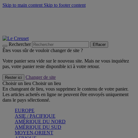
Skip to main content
Skip to footer content
Faites vivre l’été avec la Collection BBQ Outdoor & Thym -
Craquez
Les indispensables Le Creuset -
Craquez
Newsletter: Inscrivez-vous et économisez 10%! -
Inscrivez-vous
maintenant
Rechercher
Effacer
Êtes vous sûr de vouloir changer de site ?
Votre panier sera vide sur le nouveau site. Mais ne vous inquiétez
pas, votre panier reste disponible ici à votre retour.
Changer de site
Rester ici
Choisir un lieu
Choisir un lieu
En changeant de lieu, vous supprimez le contenu de votre panier.
Les articles achetés en ligne ne peuvent être envoyés uniquement
dans le pays sélectionné.
EUROPE
ASIE / PACIFIQUE
AMÉRIQUE DU NORD
AMÉRIQUE DU SUD
MOYEN-ORIENT