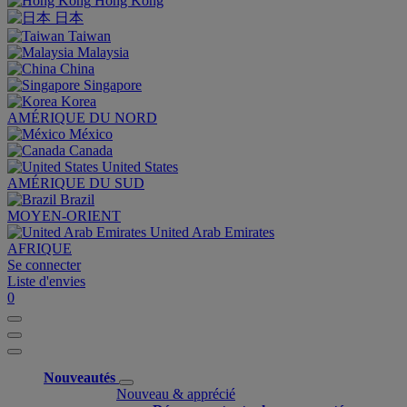
Hong Kong
日本
Taiwan
Malaysia
China
Singapore
Korea
AMÉRIQUE DU NORD
México
Canada
United States
AMÉRIQUE DU SUD
Brazil
MOYEN-ORIENT
United Arab Emirates
AFRIQUE
Se connecter
Liste d'envies
0
Nouveautés
Nouveau & apprécié