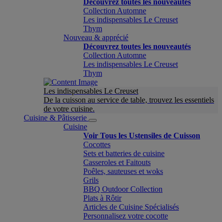
Découvrez toutes les nouveautés
Collection Automne
Les indispensables Le Creuset
Thym
Nouveau & apprécié
Découvrez toutes les nouveautés
Collection Automne
Les indispensables Le Creuset
Thym
Les indispensables Le Creuset
De la cuisson au service de table, trouvez les essentiels
de votre cuisine.
Cuisine & Pâtisserie
Cuisine
Voir Tous les Ustensiles de Cuisson
Cocottes
Sets et batteries de cuisine
Casseroles et Faitouts
Poêles, sauteuses et woks
Grils
BBQ Outdoor Collection
Plats à Rôtir
Articles de Cuisine Spécialisés
Personnalisez votre cocotte