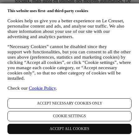
sociaux, mais aussi en utilisant des moyens automatisés. De
telles communications seront liées aux produits Le Creuset,
This website uses first- and third-party cookies
aux ouvertures de nouveaux magasins, aux événements
exclusifs, concours, enquêtes et démonstrations organisés par
Cookies help us give you a better experience on Le Creuset,
Le Creuset ou à des offres spéciales qui pourraient vous
personalise content and ads, and analyse our traffic. We also
intéresser. Ces communications pourront être sélectionnées ou
share information about your use of our site with our
rédigées spécialement à votre intention, sur base de données
advertising and analytics partners.
vous concernant, telles que votre situation géographique,
l’historique de vos achats ou vos préférences en ce qui
“Necessary Cookies” cannot be disabled since they
concerne nos produits. Nous utiliserons ces données pour
support web functionalities, but you can consent to all the other
mieux cerner vos centres d’intérêt. Ceci nous permettra de
uses above (preferences, statistics and marketing cookies) by
personnaliser nos communications afin de les rendre plus
clicking “Accept all cookies”, or click “Cookie settings”, where
you manage each cookie category, or “Accept necessary
pertinentes et intéressantes. Il n’y aura aucun autre effet. Nous
cookies only”, so that no other category of cookies will be
collectons aussi des données statistiques concernant
installed.
l’ouverture des e-mails et les clics, utilisant à cet effet des
technologies industrielles standard pour nous aider dans le
Check our
Cookie Policy
.
monitoring de nos lettres d’information. Ce traitement est basé
sur votre consentement à recevoir nos communications de
marketing personnalisées. Ce choix de participation peut être
ACCEPT NECESSARY COOKIES ONLY
exercé lors de la collecte des informations personnelles, en
cochant la case appropriée.
COOKIE SETTINGS
Désabonnement :
Vous pouvez cesser de recevoir nos communications
ACCEPT ALL COOKIES
marketing à tout moment, gratuitement, en utilisant les
méthodes indiquées dans chaque communication (par