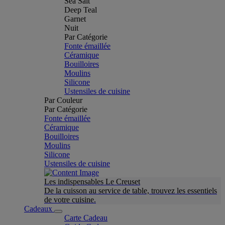
Sea Salt
Deep Teal
Garnet
Nuit
Par Catégorie
Fonte émaillée
Céramique
Bouilloires
Moulins
Silicone
Ustensiles de cuisine
Par Couleur
Par Catégorie
Fonte émaillée
Céramique
Bouilloires
Moulins
Silicone
Ustensiles de cuisine
Les indispensables Le Creuset
De la cuisson au service de table, trouvez les essentiels
de votre cuisine.
Cadeaux
Carte Cadeau