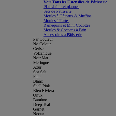
Voir Tous les Ustensiles de Pâtisserie
Plats à four et plaques
Sets de Pâtisserie
Moules à Gâteaux & Muffins
Moules à Tartes
Ramequins et Mini-Cocottes
Moules & Cocottes à Pain
Accessoires à Pâtisserie
Par Couleur
No Colour
Cerise
Volcanique
Noir Mat
Meringue
Azur
Sea Salt
Flint
Blanc
Shell Pink
Bleu Riviera
Onyx
Bamboo
Deep Teal
Garnet
Nectar