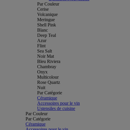
Par Couleur
Cerise
Volcanique
Meringue
Shell Pink
Blanc
Deep Teal
Azur
Flint
Sea Salt
Noir Mat
Bleu Riviera
Chambray
Onyx
Multicolour
Rose Quartz
Nuit
Par Catégorie
Céramique
Accessoires pour le vin
Ustensiles de cuisine
Par Couleur
Par Catégorie
Céramique
Accessoires pour le vin