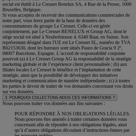
social est établi à Le Creuset Benelux SA, 4 Rue de la Presse, 1000
Bruxelles, Belgique.
Si vous acceptez de recevoir des communications commerciales de
notre part, vous ferez partie de la base de données des
consommateurs du groupe Le Creuset. Celle-ci est gérée
conjointement, par Le Creuset BENELUX et Group AG, dont le
siège social est situé à Neuhofstrasse 4, 6340 Baar, en Suisse. Son
représentant désigné dans l'UE est Le Creuset SL, numéro de TVA
B62153630, dont les bureaux sont situés Paseo de Gracia 9 2º,
08007 Barcelone, Espagne. L’accord de responsabilité conjointe
pourvoit (a) à Le Creuset Group AG la responsabilité de la stratégie
marketing globale et de l’expérience client personnalisée ; (b) aux
filiales locales Le Creuset le bénéfice et l’implantation de cette
stratégie, ainsi que la possibilité de développer des initiatives
marketing et communication de manière indépendante ; (c) à toutes
les parties le devoir de traiter de vos demandes concernant vos droits
sur vos données.
3. POURQUOI COLLECTONS-NOUS CES INFORMATIONS ?
Nous pouvons traiter vos données aux fins suivantes :
POUR RÉPONDRE À NOS OBLIGATIONS LÉGALES.
Nous pouvons être amenés à traiter certaines données vous
concernant afin de répondre à nos obligations légales, ainsi
qu’à d’autres obligations découlant d’instructions émises par
les pouvoirs publics.