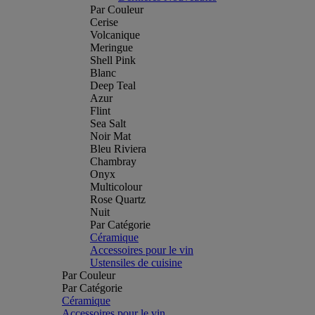
Par Couleur
Cerise
Volcanique
Meringue
Shell Pink
Blanc
Deep Teal
Azur
Flint
Sea Salt
Noir Mat
Bleu Riviera
Chambray
Onyx
Multicolour
Rose Quartz
Nuit
Par Catégorie
Céramique
Accessoires pour le vin
Ustensiles de cuisine
Par Couleur
Par Catégorie
Céramique
Accessoires pour le vin