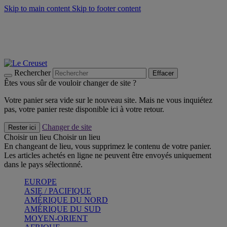
Skip to main content
Skip to footer content
Faites vivre l’été avec la Collection BBQ Outdoor & Thym -
Craquez
Les indispensables Le Creuset -
Craquez
Newsletter: Inscrivez-vous et économisez 10%! -
Inscrivez-vous
maintenant
Rechercher
Effacer
Êtes vous sûr de vouloir changer de site ?
Votre panier sera vide sur le nouveau site. Mais ne vous inquiétez
pas, votre panier reste disponible ici à votre retour.
Changer de site
Rester ici
Choisir un lieu
Choisir un lieu
En changeant de lieu, vous supprimez le contenu de votre panier.
Les articles achetés en ligne ne peuvent être envoyés uniquement
dans le pays sélectionné.
EUROPE
ASIE / PACIFIQUE
AMÉRIQUE DU NORD
AMÉRIQUE DU SUD
MOYEN-ORIENT