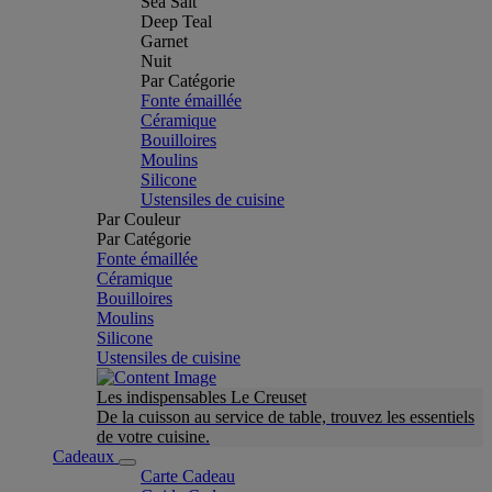
Sea Salt
Deep Teal
Garnet
Nuit
Par Catégorie
Fonte émaillée
Céramique
Bouilloires
Moulins
Silicone
Ustensiles de cuisine
Par Couleur
Par Catégorie
Fonte émaillée
Céramique
Bouilloires
Moulins
Silicone
Ustensiles de cuisine
Les indispensables Le Creuset
De la cuisson au service de table, trouvez les essentiels
de votre cuisine.
Cadeaux
Carte Cadeau