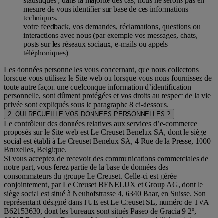
statistiques ; dans la majorité des cas, nous ne serons pas en
mesure de vous identifier sur base de ces informations
techniques.
votre feedback, vos demandes, réclamations, questions ou
interactions avec nous (par exemple vos messages, chats,
posts sur les réseaux sociaux, e-mails ou appels
téléphoniques).
Les données personnelles vous concernant, que nous collectons
lorsque vous utilisez le Site web ou lorsque vous nous fournissez de
toute autre façon une quelconque information d’identification
personnelle, sont dûment protégées et vos droits au respect de la vie
privée sont expliqués sous le paragraphe 8 ci-dessous.
2. QUI RECUEILLE VOS DONNEES PERSONNELLES ?
Le contrôleur des données relatives aux services d’e-commerce
proposés sur le Site web est Le Creuset Benelux SA, dont le siège
social est établi à Le Creuset Benelux SA, 4 Rue de la Presse, 1000
Bruxelles, Belgique.
Si vous acceptez de recevoir des communications commerciales de
notre part, vous ferez partie de la base de données des
consommateurs du groupe Le Creuset. Celle-ci est gérée
conjointement, par Le Creuset BENELUX et Group AG, dont le
siège social est situé à Neuhofstrasse 4, 6340 Baar, en Suisse. Son
représentant désigné dans l'UE est Le Creuset SL, numéro de TVA
B62153630, dont les bureaux sont situés Paseo de Gracia 9 2º,