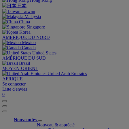
Hong Kong
日本
Taiwan
Malaysia
China
Singapore
Korea
AMÉRIQUE DU NORD
México
Canada
United States
AMÉRIQUE DU SUD
Brazil
MOYEN-ORIENT
United Arab Emirates
AFRIQUE
Se connecter
Liste d'envies
0
Nouveautés
Nouveau & apprécié