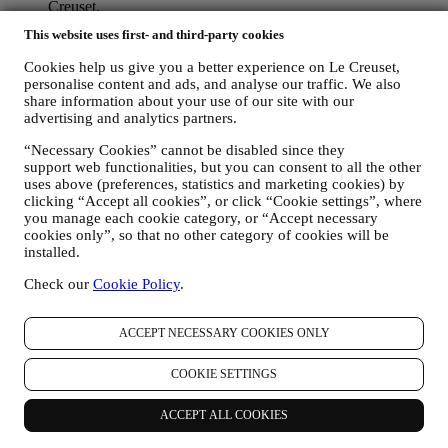
Creuset.
POUR GÉRER VOS COMMANDES ET ASSURER LA
This website uses first- and third-party cookies
FOURNITURE DE NOS PRODUITS OU LA
PRESTATION DE NOS SERVICES ET VOUS
Cookies help us give you a better experience on Le Creuset,
PROPOSER NOTRE ASSISTANCE.
personalise content and ads, and analyse our traffic. We also
Nous utiliserons vos données pour gérer notre relation
share information about your use of our site with our
contractuelle avec vous, vos achats de produits sur le Site web
advertising and analytics partners.
et en boutique Le Creuset, votre utilisation du Site web, toute
“Necessary Cookies” cannot be disabled since they
assistance après-vente ultérieure ou votre participation à nos
support web functionalities, but you can consent to all the other
concours. Nous pourrons avoir à traiter certaines données
uses above (preferences, statistics and marketing cookies) by
vous concernant pour gérer nos obligations administratives
clicking “Accept all cookies”, or click “Cookie settings”, where
liées à notre relation contractuelle avec vous, telles que la
you manage each cookie category, or “Accept necessary
comptabilité, la facturation et certaines vérifications, la
cookies only”, so that no other category of cookies will be
vérification des paiements par carte, le dépistage de la fraude,
installed.
la sécurité, la sécurisation et les tests de nos systèmes, la
maintenance et les analyses statistiques. Occasionnellement,
Check our
Cookie Policy
.
nous pourrons avoir à vous contacter pour des raisons
administratives ou opérationnelles, comme par exemple
l’envoi d’une confirmation de commande. Nous utiliserons
ACCEPT NECESSARY COOKIES ONLY
aussi vos données personnelles pour répondre à vos demandes
transmises par notre Site web ou par d’autres canaux. Cette
COOKIE SETTINGS
activité de traitement est requise pour nous permettre de
prester nos services à votre intention. Nous pouvons traiter
ACCEPT ALL COOKIES
vos données en fonction de notre intérêt légitime (dûment
équilibré avec vos droits et libertés) pour vous envoyer des e-