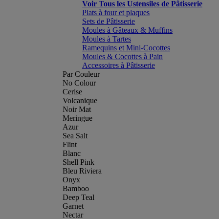
Voir Tous les Ustensiles de Pâtisserie
Plats à four et plaques
Sets de Pâtisserie
Moules à Gâteaux & Muffins
Moules à Tartes
Ramequins et Mini-Cocottes
Moules & Cocottes à Pain
Accessoires à Pâtisserie
Par Couleur
No Colour
Cerise
Volcanique
Noir Mat
Meringue
Azur
Sea Salt
Flint
Blanc
Shell Pink
Bleu Riviera
Onyx
Bamboo
Deep Teal
Garnet
Nectar