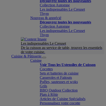
Découvrez toutes les nouveautés
Collection Automne
Les indispensables Le Creuset
Thym
Nouveau & apprécié
Découvrez toutes les nouveautés
Collection Automne
Les indispensables Le Creuset
Thym
Les indispensables Le Creuset
De la cuisson au service de table, trouvez les essentiels
de votre cuisine.
Cuisine & Pâtisserie
Cuisine
Voir Tous les Ustensiles de Cuisson
Cocottes
Sets et batteries de cuisine
Casseroles et Faitouts
Poêles, sauteuses et woks
Grils
BBQ Outdoor Collection
Plats à Rôtir
Articles de Cuisine Spécialisés
Personnalisez votre cocotte