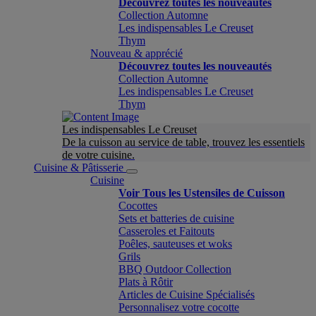
Découvrez toutes les nouveautés
Collection Automne
Les indispensables Le Creuset
Thym
Nouveau & apprécié
Découvrez toutes les nouveautés
Collection Automne
Les indispensables Le Creuset
Thym
Les indispensables Le Creuset
De la cuisson au service de table, trouvez les essentiels
de votre cuisine.
Cuisine & Pâtisserie
Cuisine
Voir Tous les Ustensiles de Cuisson
Cocottes
Sets et batteries de cuisine
Casseroles et Faitouts
Poêles, sauteuses et woks
Grils
BBQ Outdoor Collection
Plats à Rôtir
Articles de Cuisine Spécialisés
Personnalisez votre cocotte