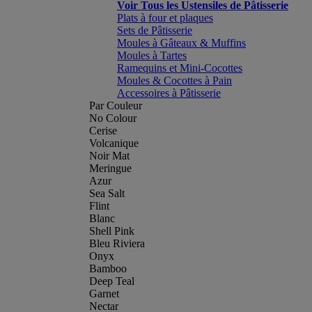
Voir Tous les Ustensiles de Pâtisserie
Plats à four et plaques
Sets de Pâtisserie
Moules à Gâteaux & Muffins
Moules à Tartes
Ramequins et Mini-Cocottes
Moules & Cocottes à Pain
Accessoires à Pâtisserie
Par Couleur
No Colour
Cerise
Volcanique
Noir Mat
Meringue
Azur
Sea Salt
Flint
Blanc
Shell Pink
Bleu Riviera
Onyx
Bamboo
Deep Teal
Garnet
Nectar