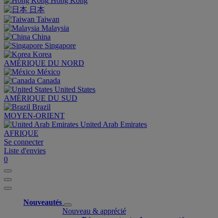
Hong Kong
日本
Taiwan
Malaysia
China
Singapore
Korea
AMÉRIQUE DU NORD
México
Canada
United States
AMÉRIQUE DU SUD
Brazil
MOYEN-ORIENT
United Arab Emirates
AFRIQUE
Se connecter
Liste d'envies
0
Nouveautés
Nouveau & apprécié