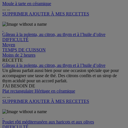
Moule à tarte en céramique
...
...
SUPPRIMER
AJOUTER À MES RECETTES
Gâteau à la polenta, au citron, au thym et à l’huile d’olive
DIFFICULTÉ
Moyen
TEMPS DE CUISSON
Moins de 2 heures
RECETTE
Gâteau à la polenta, au citron, au thym et à l’huile d’olive
Un gâteau parfait aussi bien pour une occasion spéciale que pour
accompagner une tasse de thé. Des citrons confits et un sirop de
thym acidulé pour un accord parfait.
J'AI BESOIN DE
Plat rectangulaire Héritage en céramique
...
...
SUPPRIMER
AJOUTER À MES RECETTES
Poulet rôti méditerranéen aux haricots et aux olives
DIFFICULTÉ