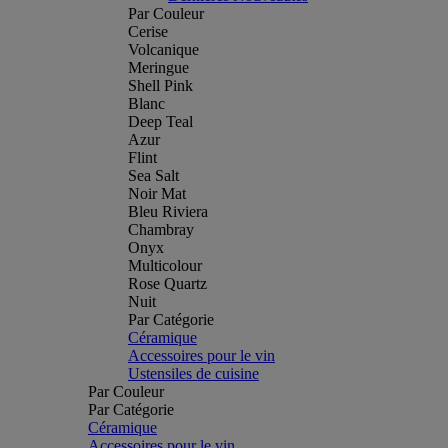
Par Couleur
Cerise
Volcanique
Meringue
Shell Pink
Blanc
Deep Teal
Azur
Flint
Sea Salt
Noir Mat
Bleu Riviera
Chambray
Onyx
Multicolour
Rose Quartz
Nuit
Par Catégorie
Céramique
Accessoires pour le vin
Ustensiles de cuisine
Par Couleur
Par Catégorie
Céramique
Accessoires pour le vin