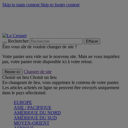
Skip to main content
Skip to footer content
Faites vivre l’été avec la Collection BBQ Outdoor & Thym -
Craquez
Les indispensables Le Creuset -
Craquez
Newsletter: Inscrivez-vous et économisez 10%! -
Inscrivez-vous
maintenant
Rechercher
Effacer
Êtes vous sûr de vouloir changer de site ?
Votre panier sera vide sur le nouveau site. Mais ne vous inquiétez
pas, votre panier reste disponible ici à votre retour.
Changer de site
Rester ici
Choisir un lieu
Choisir un lieu
En changeant de lieu, vous supprimez le contenu de votre panier.
Les articles achetés en ligne ne peuvent être envoyés uniquement
dans le pays sélectionné.
EUROPE
ASIE / PACIFIQUE
AMÉRIQUE DU NORD
AMÉRIQUE DU SUD
MOYEN-ORIENT