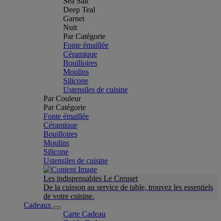
Sea Salt
Deep Teal
Garnet
Nuit
Par Catégorie
Fonte émaillée
Céramique
Bouilloires
Moulins
Silicone
Ustensiles de cuisine
Par Couleur
Par Catégorie
Fonte émaillée
Céramique
Bouilloires
Moulins
Silicone
Ustensiles de cuisine
Les indispensables Le Creuset
De la cuisson au service de table, trouvez les essentiels
de votre cuisine.
Cadeaux
Carte Cadeau