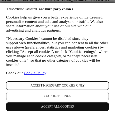
un courrier électronique à l'adresse:
privacy@lecreuset.com
. Votre
This website uses first- and third-party cookies
désinscription sera traitée dans les meilleurs délais, mais dans
certaines circonstances, il se peut que vous receviez quelques
Cookies help us give you a better experience on Le Creuset,
communications supplémentaires jusqu'à ce que votre désinscription
personalise content and ads, and analyse our traffic. We also
soit complètement traitée.
share information about your use of our site with our
C’est vous qui contrôlez vos données
advertising and analytics partners.
N'oubliez pas que vous avez le contrôle de vos données et que vous
pouvez gérer vos préférences à tout moment. Nous vous
“Necessary Cookies” cannot be disabled since they
garantissons de ne jamais transmettre vos données à des
support web functionalities, but you can consent to all the other
organisations tierces à des fins marketing sans votre autorisation.
uses above (preferences, statistics and marketing cookies) by
Pour toute information ou pour exercer vos droits en matière de
clicking “Accept all cookies”, or click “Cookie settings”, where
protection de la vie privée, vous pouvez nous envoyer un e-mail à
you manage each cookie category, or “Accept necessary
l'adresse:
privacy@lecreuset.com
pour nous faire part de votre
cookies only”, so that no other category of cookies will be
problème et nous vous répondrons dans les meilleurs délais.
installed.
Avis Intégral de Protection des Données de Le Creuset
Check our
Cookie Policy
.
Le Creuset s’engage à protéger vos données personnelles et à
respecter votre vie privée, la présente déclaration expliquant
comment nous collectons et gérons vos données personnelles en
ACCEPT NECESSARY COOKIES ONLY
conformité avec la législation UE relative à la protection des
données (y compris la Réglementation générale de Protection des
COOKIE SETTINGS
données 2016/679 de l’Union européenne) et avec la loi relative à la
protection des données qui s’applique dans votre pays, dans votre
territoire ou dans votre région (les “Lois relatives à la Protection des
ACCEPT ALL COOKIES
Données”).