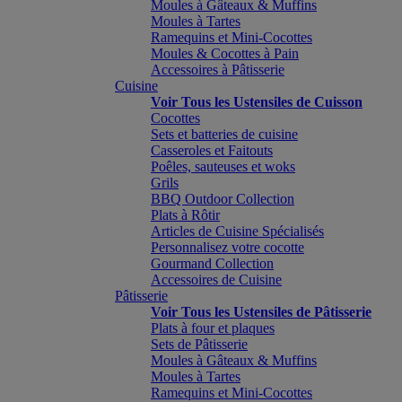
Moules à Gâteaux & Muffins
Moules à Tartes
Ramequins et Mini-Cocottes
Moules & Cocottes à Pain
Accessoires à Pâtisserie
Cuisine
Voir Tous les Ustensiles de Cuisson
Cocottes
Sets et batteries de cuisine
Casseroles et Faitouts
Poêles, sauteuses et woks
Grils
BBQ Outdoor Collection
Plats à Rôtir
Articles de Cuisine Spécialisés
Personnalisez votre cocotte
Gourmand Collection
Accessoires de Cuisine
Pâtisserie
Voir Tous les Ustensiles de Pâtisserie
Plats à four et plaques
Sets de Pâtisserie
Moules à Gâteaux & Muffins
Moules à Tartes
Ramequins et Mini-Cocottes