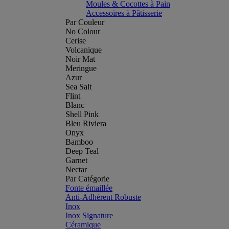
Moules & Cocottes à Pain
Accessoires à Pâtisserie
Par Couleur
No Colour
Cerise
Volcanique
Noir Mat
Meringue
Azur
Sea Salt
Flint
Blanc
Shell Pink
Bleu Riviera
Onyx
Bamboo
Deep Teal
Garnet
Nectar
Par Catégorie
Fonte émaillée
Anti-Adhérent Robuste
Inox
Inox Signature
Céramique