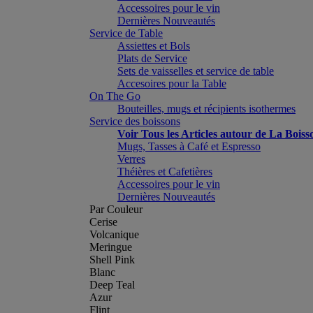
Accessoires pour le vin
Dernières Nouveautés
Service de Table
Assiettes et Bols
Plats de Service
Sets de vaisselles et service de table
Accesoires pour la Table
On The Go
Bouteilles, mugs et récipients isothermes
Service des boissons
Voir Tous les Articles autour de La Boiss
Mugs, Tasses à Café et Espresso
Verres
Théières et Cafetières
Accessoires pour le vin
Dernières Nouveautés
Par Couleur
Cerise
Volcanique
Meringue
Shell Pink
Blanc
Deep Teal
Azur
Flint