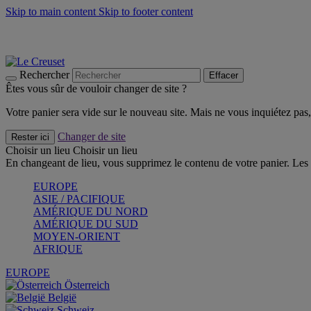
Skip to main content
Skip to footer content
Faites vivre l’été avec la Collection BBQ Outdoor & Thym -
Cra
Les indispensables Le Creuset -
Craquez
Newsletter: Inscrivez-vous et économisez 10%! -
Inscrivez-vous 
Rechercher
Effacer
Êtes vous sûr de vouloir changer de site ?
Votre panier sera vide sur le nouveau site. Mais ne vous inquiétez pas, 
Changer de site
Rester ici
Choisir un lieu
Choisir un lieu
En changeant de lieu, vous supprimez le contenu de votre panier. Les 
EUROPE
ASIE / PACIFIQUE
AMÉRIQUE DU NORD
AMÉRIQUE DU SUD
MOYEN-ORIENT
AFRIQUE
EUROPE
Österreich
België
Schweiz