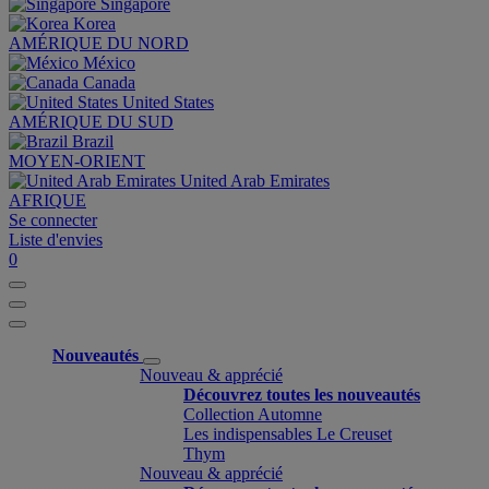
Singapore
Korea
AMÉRIQUE DU NORD
México
Canada
United States
AMÉRIQUE DU SUD
Brazil
MOYEN-ORIENT
United Arab Emirates
AFRIQUE
Se connecter
Liste d'envies
0
Nouveautés
Nouveau & apprécié
Découvrez toutes les nouveautés
Collection Automne
Les indispensables Le Creuset
Thym
Nouveau & apprécié