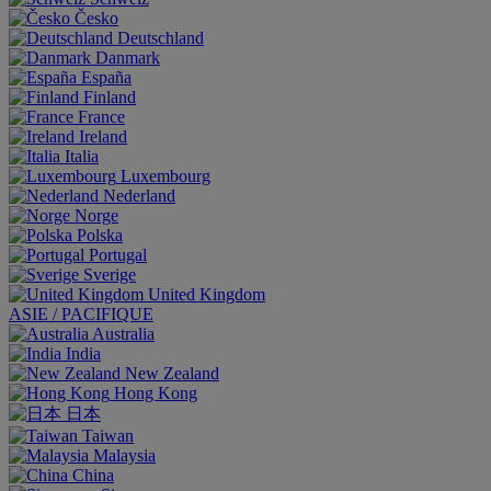
Česko
Deutschland
Danmark
España
Finland
France
Ireland
Italia
Luxembourg
Nederland
Norge
Polska
Portugal
Sverige
United Kingdom
ASIE / PACIFIQUE
Australia
India
New Zealand
Hong Kong
日本
Taiwan
Malaysia
China