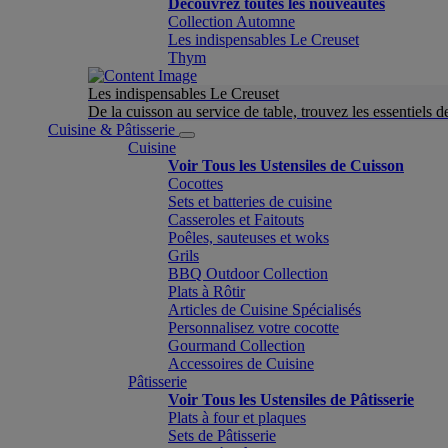
Découvrez toutes les nouveautés
Collection Automne
Les indispensables Le Creuset
Thym
Les indispensables Le Creuset
De la cuisson au service de table, trouvez les essentiels d
Cuisine & Pâtisserie
Cuisine
Voir Tous les Ustensiles de Cuisson
Cocottes
Sets et batteries de cuisine
Casseroles et Faitouts
Poêles, sauteuses et woks
Grils
BBQ Outdoor Collection
Plats à Rôtir
Articles de Cuisine Spécialisés
Personnalisez votre cocotte
Gourmand Collection
Accessoires de Cuisine
Pâtisserie
Voir Tous les Ustensiles de Pâtisserie
Plats à four et plaques
Sets de Pâtisserie