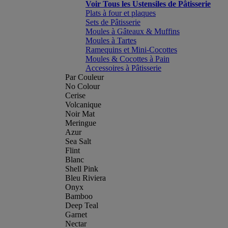
Voir Tous les Ustensiles de Pâtisserie
Plats à four et plaques
Sets de Pâtisserie
Moules à Gâteaux & Muffins
Moules à Tartes
Ramequins et Mini-Cocottes
Moules & Cocottes à Pain
Accessoires à Pâtisserie
Par Couleur
No Colour
Cerise
Volcanique
Noir Mat
Meringue
Azur
Sea Salt
Flint
Blanc
Shell Pink
Bleu Riviera
Onyx
Bamboo
Deep Teal
Garnet
Nectar