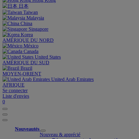
Hong Kong
日本
Taiwan
Malaysia
China
Singapore
Korea
AMÉRIQUE DU NORD
México
Canada
United States
AMÉRIQUE DU SUD
Brazil
MOYEN-ORIENT
United Arab Emirates
AFRIQUE
Se connecter
Liste d'envies
0
Nouveautés
Nouveau & apprécié