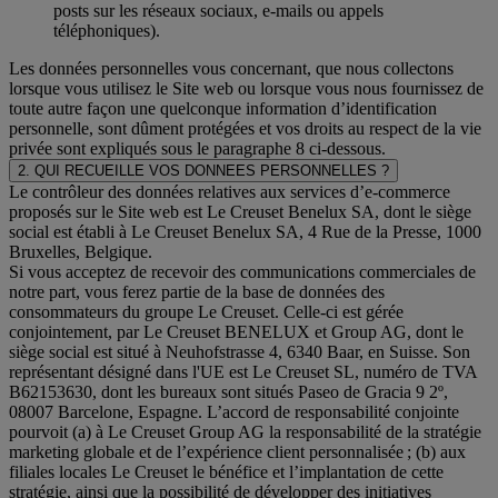
posts sur les réseaux sociaux, e-mails ou appels
téléphoniques).
Les données personnelles vous concernant, que nous collectons
lorsque vous utilisez le Site web ou lorsque vous nous fournissez de
toute autre façon une quelconque information d’identification
personnelle, sont dûment protégées et vos droits au respect de la vie
privée sont expliqués sous le paragraphe 8 ci-dessous.
2. QUI RECUEILLE VOS DONNEES PERSONNELLES ?
Le contrôleur des données relatives aux services d’e-commerce
proposés sur le Site web est Le Creuset Benelux SA, dont le siège
social est établi à Le Creuset Benelux SA, 4 Rue de la Presse, 1000
Bruxelles, Belgique.
Si vous acceptez de recevoir des communications commerciales de
notre part, vous ferez partie de la base de données des
consommateurs du groupe Le Creuset. Celle-ci est gérée
conjointement, par Le Creuset BENELUX et Group AG, dont le
siège social est situé à Neuhofstrasse 4, 6340 Baar, en Suisse. Son
représentant désigné dans l'UE est Le Creuset SL, numéro de TVA
B62153630, dont les bureaux sont situés Paseo de Gracia 9 2º,
08007 Barcelone, Espagne. L’accord de responsabilité conjointe
pourvoit (a) à Le Creuset Group AG la responsabilité de la stratégie
marketing globale et de l’expérience client personnalisée ; (b) aux
filiales locales Le Creuset le bénéfice et l’implantation de cette
stratégie, ainsi que la possibilité de développer des initiatives