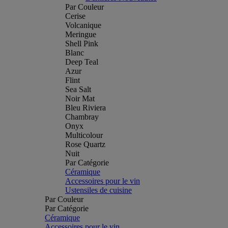
Par Couleur
Cerise
Volcanique
Meringue
Shell Pink
Blanc
Deep Teal
Azur
Flint
Sea Salt
Noir Mat
Bleu Riviera
Chambray
Onyx
Multicolour
Rose Quartz
Nuit
Par Catégorie
Céramique
Accessoires pour le vin
Ustensiles de cuisine
Par Couleur
Par Catégorie
Céramique
Accessoires pour le vin