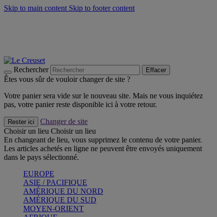
Skip to main content
Skip to footer content
Faites vivre l’été avec la Collection BBQ Outdoor & Thym -
Craquez
Les indispensables Le Creuset -
Craquez
Newsletter: Inscrivez-vous et économisez 10%! -
Inscrivez-vous
maintenant
Rechercher
Effacer
Êtes vous sûr de vouloir changer de site ?
Votre panier sera vide sur le nouveau site. Mais ne vous inquiétez
pas, votre panier reste disponible ici à votre retour.
Changer de site
Rester ici
Choisir un lieu
Choisir un lieu
En changeant de lieu, vous supprimez le contenu de votre panier.
Les articles achetés en ligne ne peuvent être envoyés uniquement
dans le pays sélectionné.
EUROPE
ASIE / PACIFIQUE
AMÉRIQUE DU NORD
AMÉRIQUE DU SUD
MOYEN-ORIENT