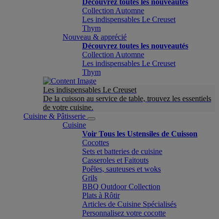
Découvrez toutes les nouveautés
Collection Automne
Les indispensables Le Creuset
Thym
Nouveau & apprécié
Découvrez toutes les nouveautés
Collection Automne
Les indispensables Le Creuset
Thym
Les indispensables Le Creuset
De la cuisson au service de table, trouvez les essentiels
de votre cuisine.
Cuisine & Pâtisserie
Cuisine
Voir Tous les Ustensiles de Cuisson
Cocottes
Sets et batteries de cuisine
Casseroles et Faitouts
Poêles, sauteuses et woks
Grils
BBQ Outdoor Collection
Plats à Rôtir
Articles de Cuisine Spécialisés
Personnalisez votre cocotte