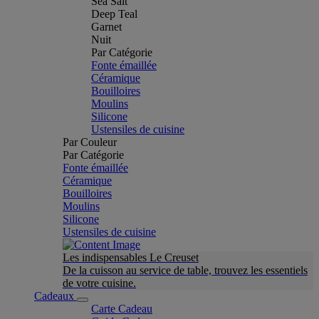
Sea Salt
Deep Teal
Garnet
Nuit
Par Catégorie
Fonte émaillée
Céramique
Bouilloires
Moulins
Silicone
Ustensiles de cuisine
Par Couleur
Par Catégorie
Fonte émaillée
Céramique
Bouilloires
Moulins
Silicone
Ustensiles de cuisine
Les indispensables Le Creuset
De la cuisson au service de table, trouvez les essentiels
de votre cuisine.
Cadeaux
Carte Cadeau