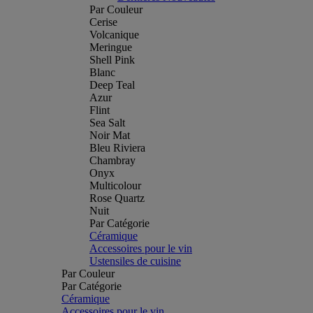
Par Couleur
Cerise
Volcanique
Meringue
Shell Pink
Blanc
Deep Teal
Azur
Flint
Sea Salt
Noir Mat
Bleu Riviera
Chambray
Onyx
Multicolour
Rose Quartz
Nuit
Par Catégorie
Céramique
Accessoires pour le vin
Ustensiles de cuisine
Par Couleur
Par Catégorie
Céramique
Accessoires pour le vin