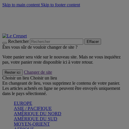
Skip to main content
Skip to footer content
Faites vivre l’été avec la Collection BBQ Outdoor & Thym -
Craquez
Les indispensables Le Creuset -
Craquez
Newsletter: Inscrivez-vous et économisez 10%! -
Inscrivez-vous
maintenant
Rechercher
Effacer
Êtes vous sûr de vouloir changer de site ?
Votre panier sera vide sur le nouveau site. Mais ne vous inquiétez
pas, votre panier reste disponible ici à votre retour.
Changer de site
Rester ici
Choisir un lieu
Choisir un lieu
En changeant de lieu, vous supprimez le contenu de votre panier.
Les articles achetés en ligne ne peuvent être envoyés uniquement
dans le pays sélectionné.
EUROPE
ASIE / PACIFIQUE
AMÉRIQUE DU NORD
AMÉRIQUE DU SUD
MOYEN-ORIENT