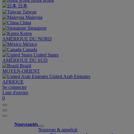
Hong Kong
日本
Taiwan
Malaysia
China
Singapore
Korea
AMÉRIQUE DU NORD
México
Canada
United States
AMÉRIQUE DU SUD
Brazil
MOYEN-ORIENT
United Arab Emirates
AFRIQUE
Se connecter
Liste d'envies
0
Nouveautés
Nouveau & apprécié