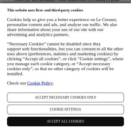
mieux cerner vos centres d’intérêt. Ceci nous permettra de
personnaliser nos communications afin de les rendre plus
This website uses first- and third-party cookies
pertinentes et intéressantes. Il n’y aura aucun autre effet. Nous
Cookies help us give you a better experience on Le Creuset,
collectons aussi des données statistiques concernant
personalise content and ads, and analyse our traffic. We also
l’ouverture des e-mails et les clics, utilisant à cet effet des
share information about your use of our site with our
technologies industrielles standard pour nous aider dans le
advertising and analytics partners.
monitoring de nos lettres d’information. Ce traitement est basé
sur votre consentement à recevoir nos communications de
“Necessary Cookies” cannot be disabled since they
marketing personnalisées. Ce choix de participation peut être
support web functionalities, but you can consent to all the other
exercé lors de la collecte des informations personnelles, en
uses above (preferences, statistics and marketing cookies) by
cochant la case appropriée.
clicking “Accept all cookies”, or click “Cookie settings”, where
Désabonnement :
you manage each cookie category, or “Accept necessary
Vous pouvez cesser de recevoir nos communications
cookies only”, so that no other category of cookies will be
marketing à tout moment, gratuitement, en utilisant les
installed.
méthodes indiquées dans chaque communication (par
Check our
Cookie Policy
.
exemple, pour vous désinscrire de la newsletter, vous pouvez
cliquer sur le lien de désinscription figurant au bas de chaque
e-mail). En tout état de cause, si vous souhaitez mettre fin à
ACCEPT NECESSARY COOKIES ONLY
l'une de nos activités marketing, veuillez nous envoyer un
courrier électronique à l'adresse:
privacy@lecreuset.com
.
COOKIE SETTINGS
Votre désinscription sera traitée dans les meilleurs délais, mais
dans certaines circonstances, il se peut que vous receviez
quelques communications supplémentaires jusqu'à ce que
ACCEPT ALL COOKIES
votre désinscription soit complètement traitée.
Veuillez garder