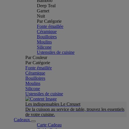
Bamboo
Deep Teal
Garnet
Nuit
Par Catégorie
Fonte émaillée
Céramique
Bouilloires
Moulins
Silicone
Ustensiles de cuisine
Par Couleur
Par Catégorie
Fonte émaillée
Céramique
Bouilloires
Moulins
Silicone
Ustensiles de cuisine
Les indispensables Le Creuset
De la cuisson au service de table, trouvez les essentiels
de votre cuisine.
Cadeaux
Carte Cadeau