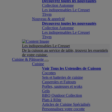
Découvrez toutes les nouveautés
Collection Automne
Les indispensables Le Creuset
Thym
Nouveau & apprécié
Découvrez toutes les nouveautés
Collection Automne
Les indispensables Le Creuset
Thym
Les indispensables Le Creuset
De la cuisson au service de table, trouvez les essentiels
de votre cuisine.
Cuisine & Pâtisserie
Cuisine
Voir Tous les Ustensiles de Cuisson
Cocottes
Sets et batteries de cuisine
Casseroles et Faitouts
Poêles, sauteuses et woks
Grils
BBQ Outdoor Collection
Plats à Rôtir
Articles de Cuisine Spécialisés
Personnalisez votre cocotte