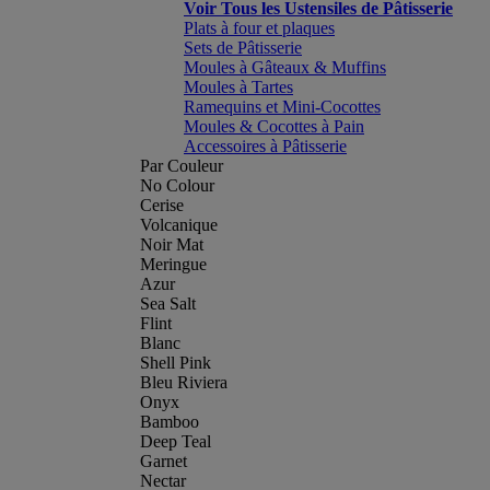
Voir Tous les Ustensiles de Pâtisserie
Plats à four et plaques
Sets de Pâtisserie
Moules à Gâteaux & Muffins
Moules à Tartes
Ramequins et Mini-Cocottes
Moules & Cocottes à Pain
Accessoires à Pâtisserie
Par Couleur
No Colour
Cerise
Volcanique
Noir Mat
Meringue
Azur
Sea Salt
Flint
Blanc
Shell Pink
Bleu Riviera
Onyx
Bamboo
Deep Teal
Garnet
Nectar