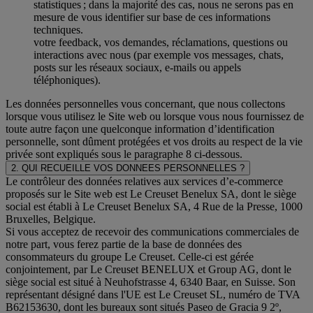
statistiques ; dans la majorité des cas, nous ne serons pas en
mesure de vous identifier sur base de ces informations
techniques.
votre feedback, vos demandes, réclamations, questions ou
interactions avec nous (par exemple vos messages, chats,
posts sur les réseaux sociaux, e-mails ou appels
téléphoniques).
Les données personnelles vous concernant, que nous collectons
lorsque vous utilisez le Site web ou lorsque vous nous fournissez de
toute autre façon une quelconque information d’identification
personnelle, sont dûment protégées et vos droits au respect de la vie
privée sont expliqués sous le paragraphe 8 ci-dessous.
2. QUI RECUEILLE VOS DONNEES PERSONNELLES ?
Le contrôleur des données relatives aux services d’e-commerce
proposés sur le Site web est Le Creuset Benelux SA, dont le siège
social est établi à Le Creuset Benelux SA, 4 Rue de la Presse, 1000
Bruxelles, Belgique.
Si vous acceptez de recevoir des communications commerciales de
notre part, vous ferez partie de la base de données des
consommateurs du groupe Le Creuset. Celle-ci est gérée
conjointement, par Le Creuset BENELUX et Group AG, dont le
siège social est situé à Neuhofstrasse 4, 6340 Baar, en Suisse. Son
représentant désigné dans l'UE est Le Creuset SL, numéro de TVA
B62153630, dont les bureaux sont situés Paseo de Gracia 9 2º,