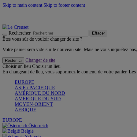
Skip to main content
Skip to footer content
Faites vivre l’été avec la Collection BBQ Outdoor & Thym -
Cra
Les indispensables Le Creuset -
Craquez
Newsletter: Inscrivez-vous et économisez 10%! -
Inscrivez-vous 
Rechercher
Effacer
Êtes vous sûr de vouloir changer de site ?
Votre panier sera vide sur le nouveau site. Mais ne vous inquiétez pas, 
Changer de site
Rester ici
Choisir un lieu
Choisir un lieu
En changeant de lieu, vous supprimez le contenu de votre panier. Les 
EUROPE
ASIE / PACIFIQUE
AMÉRIQUE DU NORD
AMÉRIQUE DU SUD
MOYEN-ORIENT
AFRIQUE
EUROPE
Österreich
België
Schweiz