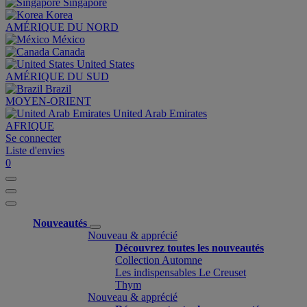
Singapore
Korea
AMÉRIQUE DU NORD
México
Canada
United States
AMÉRIQUE DU SUD
Brazil
MOYEN-ORIENT
United Arab Emirates
AFRIQUE
Se connecter
Liste d'envies
0
Nouveautés
Nouveau & apprécié
Découvrez toutes les nouveautés
Collection Automne
Les indispensables Le Creuset
Thym
Nouveau & apprécié