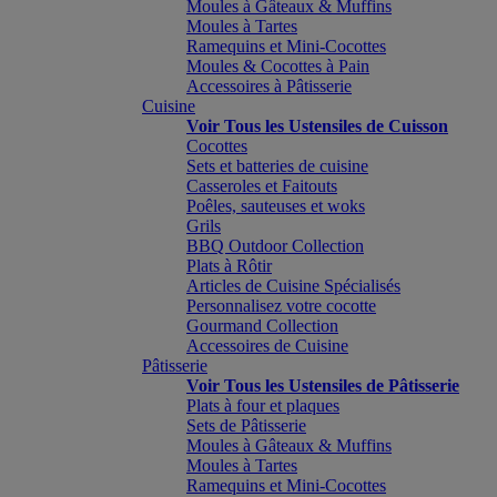
Moules à Gâteaux & Muffins
Moules à Tartes
Ramequins et Mini-Cocottes
Moules & Cocottes à Pain
Accessoires à Pâtisserie
Cuisine
Voir Tous les Ustensiles de Cuisson
Cocottes
Sets et batteries de cuisine
Casseroles et Faitouts
Poêles, sauteuses et woks
Grils
BBQ Outdoor Collection
Plats à Rôtir
Articles de Cuisine Spécialisés
Personnalisez votre cocotte
Gourmand Collection
Accessoires de Cuisine
Pâtisserie
Voir Tous les Ustensiles de Pâtisserie
Plats à four et plaques
Sets de Pâtisserie
Moules à Gâteaux & Muffins
Moules à Tartes
Ramequins et Mini-Cocottes