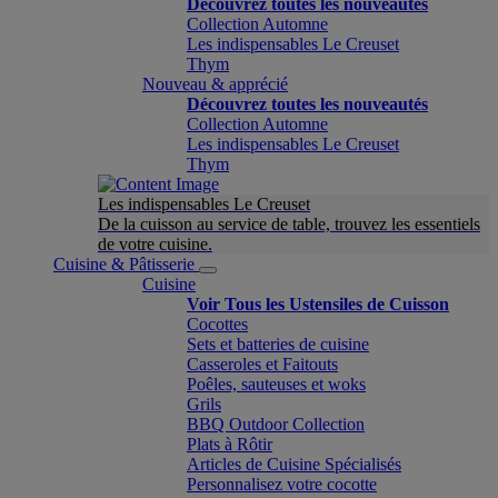
Découvrez toutes les nouveautés
Collection Automne
Les indispensables Le Creuset
Thym
Nouveau & apprécié
Découvrez toutes les nouveautés
Collection Automne
Les indispensables Le Creuset
Thym
Les indispensables Le Creuset
De la cuisson au service de table, trouvez les essentiels
de votre cuisine.
Cuisine & Pâtisserie
Cuisine
Voir Tous les Ustensiles de Cuisson
Cocottes
Sets et batteries de cuisine
Casseroles et Faitouts
Poêles, sauteuses et woks
Grils
BBQ Outdoor Collection
Plats à Rôtir
Articles de Cuisine Spécialisés
Personnalisez votre cocotte