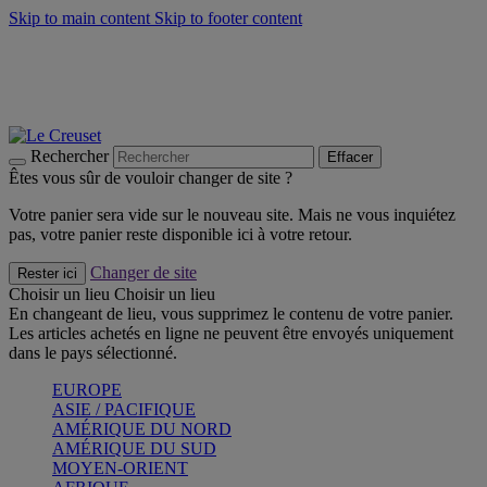
Skip to main content
Skip to footer content
Faites vivre l’été avec la Collection BBQ Outdoor & Thym -
Craquez
Les indispensables Le Creuset -
Craquez
Newsletter: Inscrivez-vous et économisez 10%! -
Inscrivez-vous
maintenant
Rechercher
Effacer
Êtes vous sûr de vouloir changer de site ?
Votre panier sera vide sur le nouveau site. Mais ne vous inquiétez
pas, votre panier reste disponible ici à votre retour.
Changer de site
Rester ici
Choisir un lieu
Choisir un lieu
En changeant de lieu, vous supprimez le contenu de votre panier.
Les articles achetés en ligne ne peuvent être envoyés uniquement
dans le pays sélectionné.
EUROPE
ASIE / PACIFIQUE
AMÉRIQUE DU NORD
AMÉRIQUE DU SUD
MOYEN-ORIENT