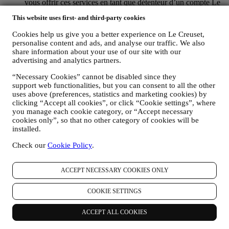
vous offrir ces services en tant que détenteur d’un compte Le
Creuset.
This website uses first- and third-party cookies
POUR GÉRER VOS COMMANDES ET ASSURER LA
FOURNITURE DE NOS PRODUITS OU LA
Cookies help us give you a better experience on Le Creuset,
PRESTATION DE NOS SERVICES ET VOUS
personalise content and ads, and analyse our traffic. We also
PROPOSER NOTRE ASSISTANCE.
share information about your use of our site with our
Nous utiliserons vos données pour gérer notre relation
advertising and analytics partners.
contractuelle avec vous, vos achats de produits sur le Site web
et en boutique Le Creuset, votre utilisation du Site web, toute
“Necessary Cookies” cannot be disabled since they
assistance après-vente ultérieure ou votre participation à nos
support web functionalities, but you can consent to all the other
uses above (preferences, statistics and marketing cookies) by
concours. Nous pourrons avoir à traiter certaines données
clicking “Accept all cookies”, or click “Cookie settings”, where
vous concernant pour gérer nos obligations administratives
you manage each cookie category, or “Accept necessary
liées à notre relation contractuelle avec vous, telles que la
cookies only”, so that no other category of cookies will be
comptabilité, la facturation et certaines vérifications, la
installed.
vérification des paiements par carte, le dépistage de la fraude,
la sécurité, la sécurisation et les tests de nos systèmes, la
Check our
Cookie Policy
.
maintenance et les analyses statistiques. Occasionnellement,
nous pourrons avoir à vous contacter pour des raisons
administratives ou opérationnelles, comme par exemple
ACCEPT NECESSARY COOKIES ONLY
l’envoi d’une confirmation de commande. Nous utiliserons
aussi vos données personnelles pour répondre à vos demandes
COOKIE SETTINGS
transmises par notre Site web ou par d’autres canaux. Cette
activité de traitement est requise pour nous permettre de
ACCEPT ALL COOKIES
prester nos services à votre intention. Nous pouvons traiter
vos données en fonction de notre intérêt légitime (dûment