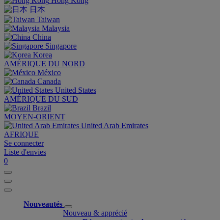
Hong Kong
日本
Taiwan
Malaysia
China
Singapore
Korea
AMÉRIQUE DU NORD
México
Canada
United States
AMÉRIQUE DU SUD
Brazil
MOYEN-ORIENT
United Arab Emirates
AFRIQUE
Se connecter
Liste d'envies
0
Nouveautés
Nouveau & apprécié