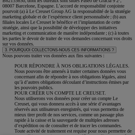
B62153630, dont les bureaux sont situés Paseo de Gracia 9 2º,
08007 Barcelone, Espagne. L’accord de responsabilité conjointe
pourvoit (a) à Le Creuset Group AG la responsabilité de la stratégie
marketing globale et de l’expérience client personnalisée ; (b) aux
filiales locales Le Creuset le bénéfice et l’implantation de cette
stratégie, ainsi que la possibilité de développer des initiatives
marketing et communication de manière indépendante ; (c) à toutes
les parties le devoir de traiter de vos demandes concernant vos droits
sur vos données.
3. POURQUOI COLLECTONS-NOUS CES INFORMATIONS ?
Nous pouvons traiter vos données aux fins suivantes :
POUR RÉPONDRE À NOS OBLIGATIONS LÉGALES.
Nous pouvons être amenés à traiter certaines données vous
concernant afin de répondre à nos obligations légales, ainsi
qu’à d’autres obligations découlant d’instructions émises par
les pouvoirs publics.
POUR CRÉER UN COMPTE LE CREUSET.
Nous utiliserons vos données pour créer un compte Le
Creuset, qui vous donnera accès à une série d’avantages
réservés aux utilisateurs enregistrés, qui vous permettra de
mieux tirer profit de nos services, comme un passage plus
rapide à la caisse et la sauvegarde de multiples adresses
d’expédition ou de consulter et de tracer les commandes.
Toute activité de traitement est requise pour nous permettre de