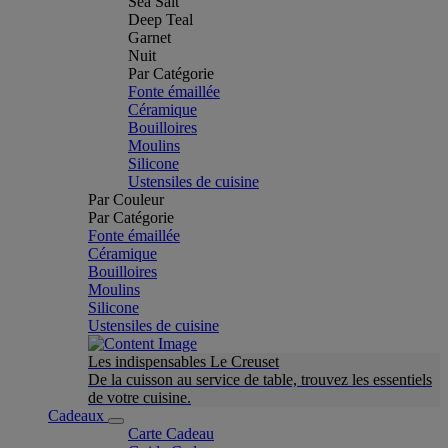
Sea Salt
Deep Teal
Garnet
Nuit
Par Catégorie
Fonte émaillée
Céramique
Bouilloires
Moulins
Silicone
Ustensiles de cuisine
Par Couleur
Par Catégorie
Fonte émaillée
Céramique
Bouilloires
Moulins
Silicone
Ustensiles de cuisine
Les indispensables Le Creuset
De la cuisson au service de table, trouvez les essentiels
de votre cuisine.
Cadeaux
Carte Cadeau