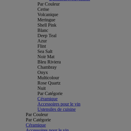
Par Couleur
Cerise
Volcanique
Meringue
Shell Pink
Blanc
Deep Teal
Azur
Flint
Sea Salt
Noir Mat
Bleu Riviera
Chambray
Onyx
Multicolour
Rose Quartz
Nuit
Par Catégorie
Céramique
Accessoires pour le vin
Ustensiles de cuisine
Par Couleur
Par Catégorie
Céramique
Accessoires pour le vin