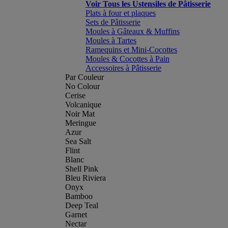
Voir Tous les Ustensiles de Pâtisserie
Plats à four et plaques
Sets de Pâtisserie
Moules à Gâteaux & Muffins
Moules à Tartes
Ramequins et Mini-Cocottes
Moules & Cocottes à Pain
Accessoires à Pâtisserie
Par Couleur
No Colour
Cerise
Volcanique
Noir Mat
Meringue
Azur
Sea Salt
Flint
Blanc
Shell Pink
Bleu Riviera
Onyx
Bamboo
Deep Teal
Garnet
Nectar