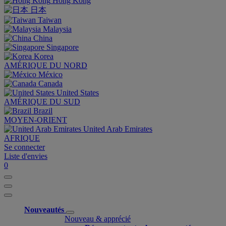
Hong Kong
日本
Taiwan
Malaysia
China
Singapore
Korea
AMÉRIQUE DU NORD
México
Canada
United States
AMÉRIQUE DU SUD
Brazil
MOYEN-ORIENT
United Arab Emirates
AFRIQUE
Se connecter
Liste d'envies
0
Nouveautés
Nouveau & apprécié