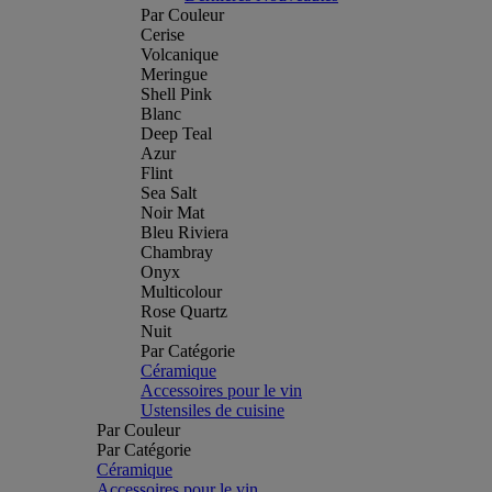
Par Couleur
Cerise
Volcanique
Meringue
Shell Pink
Blanc
Deep Teal
Azur
Flint
Sea Salt
Noir Mat
Bleu Riviera
Chambray
Onyx
Multicolour
Rose Quartz
Nuit
Par Catégorie
Céramique
Accessoires pour le vin
Ustensiles de cuisine
Par Couleur
Par Catégorie
Céramique
Accessoires pour le vin