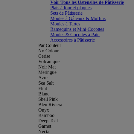
Voir Tous les Ustensiles de Pâtisserie
Plats à four et plaques
Sets de Pâtisserie
Moules à Gâteaux & Muffins
Moules à Tartes
Ramequins et Mini-Cocottes
Moules & Cocottes à Pain
Accessoires à Pâtisserie
Par Couleur
No Colour
Cerise
Volcanique
Noir Mat
Meringue
Azur
Sea Salt
Flint
Blanc
Shell Pink
Bleu Riviera
Onyx
Bamboo
Deep Teal
Garnet
Nectar