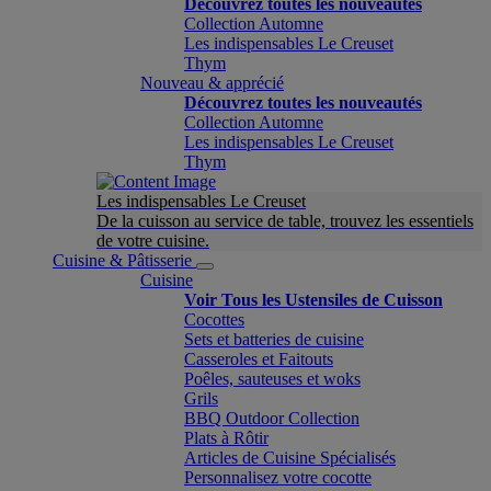
Découvrez toutes les nouveautés
Collection Automne
Les indispensables Le Creuset
Thym
Nouveau & apprécié
Découvrez toutes les nouveautés
Collection Automne
Les indispensables Le Creuset
Thym
Les indispensables Le Creuset
De la cuisson au service de table, trouvez les essentiels
de votre cuisine.
Cuisine & Pâtisserie
Cuisine
Voir Tous les Ustensiles de Cuisson
Cocottes
Sets et batteries de cuisine
Casseroles et Faitouts
Poêles, sauteuses et woks
Grils
BBQ Outdoor Collection
Plats à Rôtir
Articles de Cuisine Spécialisés
Personnalisez votre cocotte