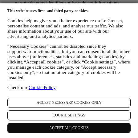
mesure de vous identifier sur base de ces informations
techniques.
This website uses first- and third-party cookies
votre feedback, vos demandes, réclamations, questions ou
interactions avec nous (par exemple vos messages, chats,
Cookies help us give you a better experience on Le Creuset,
posts sur les réseaux sociaux, e-mails ou appels
personalise content and ads, and analyse our traffic. We also
téléphoniques).
share information about your use of our site with our
advertising and analytics partners.
Les données personnelles vous concernant, que nous collectons
lorsque vous utilisez le Site web ou lorsque vous nous fournissez de
“Necessary Cookies” cannot be disabled since they
support web functionalities, but you can consent to all the other
toute autre façon une quelconque information d’identification
uses above (preferences, statistics and marketing cookies) by
personnelle, sont dûment protégées et vos droits au respect de la vie
clicking “Accept all cookies”, or click “Cookie settings”, where
privée sont expliqués sous le paragraphe 8 ci-dessous.
you manage each cookie category, or “Accept necessary
2. QUI RECUEILLE VOS DONNEES PERSONNELLES ?
cookies only”, so that no other category of cookies will be
Le contrôleur des données relatives aux services d’e-commerce
installed.
proposés sur le Site web est Le Creuset Benelux SA, dont le siège
social est établi à Le Creuset Benelux SA, 4 Rue de la Presse, 1000
Check our
Cookie Policy
.
Bruxelles, Belgique.
Si vous acceptez de recevoir des communications commerciales de
notre part, vous ferez partie de la base de données des
ACCEPT NECESSARY COOKIES ONLY
consommateurs du groupe Le Creuset. Celle-ci est gérée
conjointement, par Le Creuset BENELUX et Group AG, dont le
COOKIE SETTINGS
siège social est situé à Neuhofstrasse 4, 6340 Baar, en Suisse. Son
représentant désigné dans l'UE est Le Creuset SL, numéro de TVA
ACCEPT ALL COOKIES
B62153630, dont les bureaux sont situés Paseo de Gracia 9 2º,
08007 Barcelone, Espagne. L’accord de responsabilité conjointe