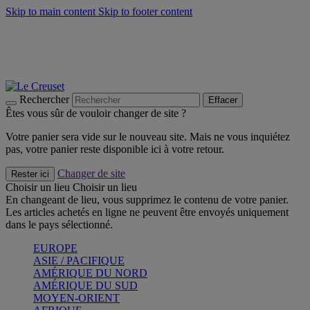
Skip to main content
Skip to footer content
Faites vivre l’été avec la Collection BBQ Outdoor & Thym -
Craquez
Les indispensables Le Creuset -
Craquez
Newsletter: Inscrivez-vous et économisez 10%! -
Inscrivez-vous
maintenant
Rechercher
Effacer
Êtes vous sûr de vouloir changer de site ?
Votre panier sera vide sur le nouveau site. Mais ne vous inquiétez
pas, votre panier reste disponible ici à votre retour.
Changer de site
Rester ici
Choisir un lieu
Choisir un lieu
En changeant de lieu, vous supprimez le contenu de votre panier.
Les articles achetés en ligne ne peuvent être envoyés uniquement
dans le pays sélectionné.
EUROPE
ASIE / PACIFIQUE
AMÉRIQUE DU NORD
AMÉRIQUE DU SUD
MOYEN-ORIENT