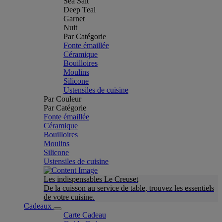
Sea Salt
Deep Teal
Garnet
Nuit
Par Catégorie
Fonte émaillée
Céramique
Bouilloires
Moulins
Silicone
Ustensiles de cuisine
Par Couleur
Par Catégorie
Fonte émaillée
Céramique
Bouilloires
Moulins
Silicone
Ustensiles de cuisine
Les indispensables Le Creuset
De la cuisson au service de table, trouvez les essentiels
de votre cuisine.
Cadeaux
Carte Cadeau