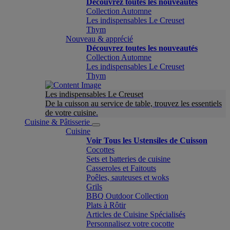
Découvrez toutes les nouveautés
Collection Automne
Les indispensables Le Creuset
Thym
Nouveau & apprécié
Découvrez toutes les nouveautés
Collection Automne
Les indispensables Le Creuset
Thym
Les indispensables Le Creuset
De la cuisson au service de table, trouvez les essentiels
de votre cuisine.
Cuisine & Pâtisserie
Cuisine
Voir Tous les Ustensiles de Cuisson
Cocottes
Sets et batteries de cuisine
Casseroles et Faitouts
Poêles, sauteuses et woks
Grils
BBQ Outdoor Collection
Plats à Rôtir
Articles de Cuisine Spécialisés
Personnalisez votre cocotte