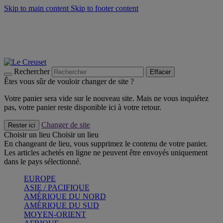
Skip to main content
Skip to footer content
Faites vivre l’été avec la Collection BBQ Outdoor & Thym -
Craquez
Les indispensables Le Creuset -
Craquez
Newsletter: Inscrivez-vous et économisez 10%! -
Inscrivez-vous
maintenant
Rechercher
Effacer
Êtes vous sûr de vouloir changer de site ?
Votre panier sera vide sur le nouveau site. Mais ne vous inquiétez
pas, votre panier reste disponible ici à votre retour.
Changer de site
Rester ici
Choisir un lieu
Choisir un lieu
En changeant de lieu, vous supprimez le contenu de votre panier.
Les articles achetés en ligne ne peuvent être envoyés uniquement
dans le pays sélectionné.
EUROPE
ASIE / PACIFIQUE
AMÉRIQUE DU NORD
AMÉRIQUE DU SUD
MOYEN-ORIENT