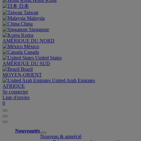
Hong Kong
日本
Taiwan
Malaysia
China
Singapore
Korea
AMÉRIQUE DU NORD
México
Canada
United States
AMÉRIQUE DU SUD
Brazil
MOYEN-ORIENT
United Arab Emirates
AFRIQUE
Se connecter
Liste d'envies
0
Nouveautés
Nouveau & apprécié