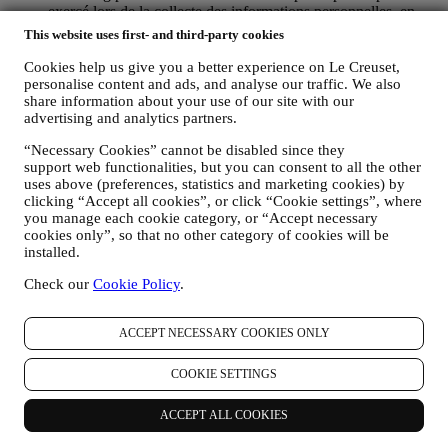
exercé lors de la collecte des informations personnelles, en
cochant la case appropriée.
This website uses first- and third-party cookies
Désabonnement :
Vous pouvez cesser de recevoir nos communications
Cookies help us give you a better experience on Le Creuset,
marketing à tout moment, gratuitement, en utilisant les
personalise content and ads, and analyse our traffic. We also
share information about your use of our site with our
méthodes indiquées dans chaque communication (par
advertising and analytics partners.
exemple, pour vous désinscrire de la newsletter, vous pouvez
cliquer sur le lien de désinscription figurant au bas de chaque
“Necessary Cookies” cannot be disabled since they
e-mail). En tout état de cause, si vous souhaitez mettre fin à
support web functionalities, but you can consent to all the other
l'une de nos activités marketing, veuillez nous envoyer un
uses above (preferences, statistics and marketing cookies) by
courrier électronique à l'adresse:
privacy@lecreuset.com
.
clicking “Accept all cookies”, or click “Cookie settings”, where
Votre désinscription sera traitée dans les meilleurs délais, mais
you manage each cookie category, or “Accept necessary
dans certaines circonstances, il se peut que vous receviez
cookies only”, so that no other category of cookies will be
quelques communications supplémentaires jusqu'à ce que
installed.
votre désinscription soit complètement traitée.
Veuillez garder
à l’esprit que nous ne transmettons pas et ne vendons pas vos
Check our
Cookie Policy
.
coordonnées et autres données personnelles à d’autres sociétés
à des fins marketing.
ACCEPT NECESSARY COOKIES ONLY
POUR LE RECIBLAGE / LA PERSONNALISATION DE
NOS OFFRES, AMÉLIORANT AINSI L’EXPÉRIENCE
DU CLIENT.
COOKIE SETTINGS
Nous souhaitons utiliser vos données pour adapter nos
services et nos offres à vos besoins et préférences en vue de
ACCEPT ALL COOKIES
vous proposer une expérience Le Creuset personnalisée. Nous
faisons cela en analysant par exemple vos habitudes ou vos