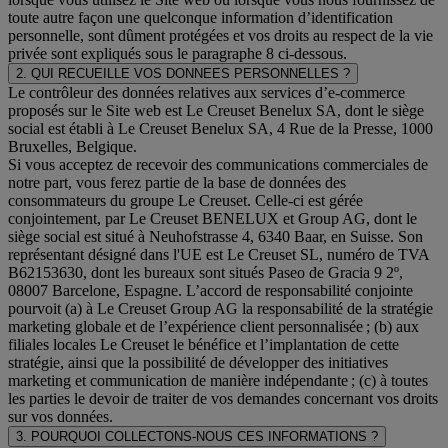
toute autre façon une quelconque information d’identification
personnelle, sont dûment protégées et vos droits au respect de la vie
privée sont expliqués sous le paragraphe 8 ci-dessous.
2. QUI RECUEILLE VOS DONNEES PERSONNELLES ?
Le contrôleur des données relatives aux services d’e-commerce
proposés sur le Site web est Le Creuset Benelux SA, dont le siège
social est établi à Le Creuset Benelux SA, 4 Rue de la Presse, 1000
Bruxelles, Belgique.
Si vous acceptez de recevoir des communications commerciales de
notre part, vous ferez partie de la base de données des
consommateurs du groupe Le Creuset. Celle-ci est gérée
conjointement, par Le Creuset BENELUX et Group AG, dont le
siège social est situé à Neuhofstrasse 4, 6340 Baar, en Suisse. Son
représentant désigné dans l'UE est Le Creuset SL, numéro de TVA
B62153630, dont les bureaux sont situés Paseo de Gracia 9 2º,
08007 Barcelone, Espagne. L’accord de responsabilité conjointe
pourvoit (a) à Le Creuset Group AG la responsabilité de la stratégie
marketing globale et de l’expérience client personnalisée ; (b) aux
filiales locales Le Creuset le bénéfice et l’implantation de cette
stratégie, ainsi que la possibilité de développer des initiatives
marketing et communication de manière indépendante ; (c) à toutes
les parties le devoir de traiter de vos demandes concernant vos droits
sur vos données.
3. POURQUOI COLLECTONS-NOUS CES INFORMATIONS ?