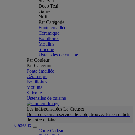
Sea Salt
Deep Teal
Garnet
Nuit
Par Catégorie
Fonte émaillée
Céramique
Bouilloires
Moulins
Silicone
Ustensiles de cuisine
Par Couleur
Par Catégorie
Fonte émaillée
Céramique
Bouilloires
Moulins
Silicone
Ustensiles de cuisine
Les indispensables Le Creuset
De la cuisson au service de table, trouvez les essentiels
de votre cuisine.
Cadeaux
Carte Cadeau