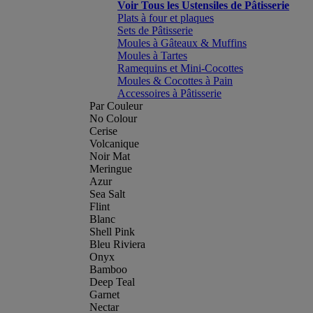
Voir Tous les Ustensiles de Pâtisserie
Plats à four et plaques
Sets de Pâtisserie
Moules à Gâteaux & Muffins
Moules à Tartes
Ramequins et Mini-Cocottes
Moules & Cocottes à Pain
Accessoires à Pâtisserie
Par Couleur
No Colour
Cerise
Volcanique
Noir Mat
Meringue
Azur
Sea Salt
Flint
Blanc
Shell Pink
Bleu Riviera
Onyx
Bamboo
Deep Teal
Garnet
Nectar