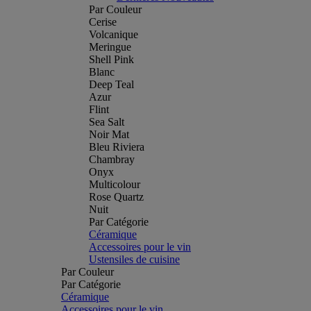
Par Couleur
Cerise
Volcanique
Meringue
Shell Pink
Blanc
Deep Teal
Azur
Flint
Sea Salt
Noir Mat
Bleu Riviera
Chambray
Onyx
Multicolour
Rose Quartz
Nuit
Par Catégorie
Céramique
Accessoires pour le vin
Ustensiles de cuisine
Par Couleur
Par Catégorie
Céramique
Accessoires pour le vin