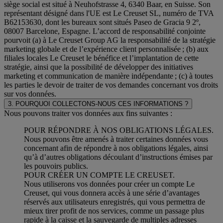
siège social est situé à Neuhofstrasse 4, 6340 Baar, en Suisse. Son
représentant désigné dans l'UE est Le Creuset SL, numéro de TVA
B62153630, dont les bureaux sont situés Paseo de Gracia 9 2º,
08007 Barcelone, Espagne. L’accord de responsabilité conjointe
pourvoit (a) à Le Creuset Group AG la responsabilité de la stratégie
marketing globale et de l’expérience client personnalisée ; (b) aux
filiales locales Le Creuset le bénéfice et l’implantation de cette
stratégie, ainsi que la possibilité de développer des initiatives
marketing et communication de manière indépendante ; (c) à toutes
les parties le devoir de traiter de vos demandes concernant vos droits
sur vos données.
3. POURQUOI COLLECTONS-NOUS CES INFORMATIONS ?
Nous pouvons traiter vos données aux fins suivantes :
POUR RÉPONDRE À NOS OBLIGATIONS LÉGALES.
Nous pouvons être amenés à traiter certaines données vous
concernant afin de répondre à nos obligations légales, ainsi
qu’à d’autres obligations découlant d’instructions émises par
les pouvoirs publics.
POUR CRÉER UN COMPTE LE CREUSET.
Nous utiliserons vos données pour créer un compte Le
Creuset, qui vous donnera accès à une série d’avantages
réservés aux utilisateurs enregistrés, qui vous permettra de
mieux tirer profit de nos services, comme un passage plus
rapide à la caisse et la sauvegarde de multiples adresses