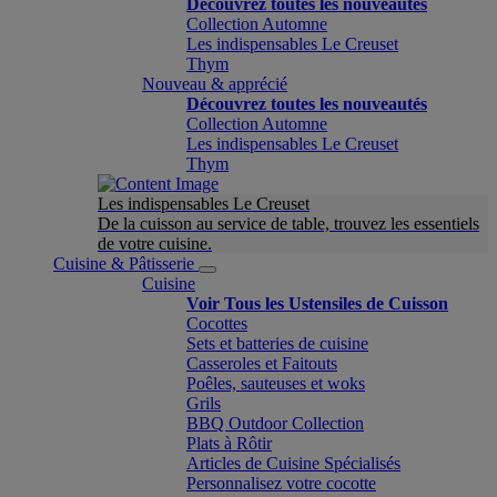
Découvrez toutes les nouveautés
Collection Automne
Les indispensables Le Creuset
Thym
Nouveau & apprécié
Découvrez toutes les nouveautés
Collection Automne
Les indispensables Le Creuset
Thym
Les indispensables Le Creuset
De la cuisson au service de table, trouvez les essentiels
de votre cuisine.
Cuisine & Pâtisserie
Cuisine
Voir Tous les Ustensiles de Cuisson
Cocottes
Sets et batteries de cuisine
Casseroles et Faitouts
Poêles, sauteuses et woks
Grils
BBQ Outdoor Collection
Plats à Rôtir
Articles de Cuisine Spécialisés
Personnalisez votre cocotte