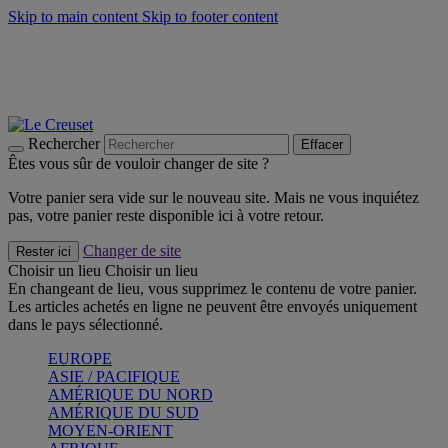
Skip to main content
Skip to footer content
Faites vivre l’été avec la Collection BBQ Outdoor & Thym -
Craquez
Les indispensables Le Creuset -
Craquez
Newsletter: Inscrivez-vous et économisez 10%! -
Inscrivez-vous
maintenant
Rechercher
Effacer
Êtes vous sûr de vouloir changer de site ?
Votre panier sera vide sur le nouveau site. Mais ne vous inquiétez
pas, votre panier reste disponible ici à votre retour.
Changer de site
Rester ici
Choisir un lieu
Choisir un lieu
En changeant de lieu, vous supprimez le contenu de votre panier.
Les articles achetés en ligne ne peuvent être envoyés uniquement
dans le pays sélectionné.
EUROPE
ASIE / PACIFIQUE
AMÉRIQUE DU NORD
AMÉRIQUE DU SUD
MOYEN-ORIENT