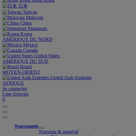
Hong Kong
日本
Taiwan
Malaysia
China
Singapore
Korea
AMÉRIQUE DU NORD
México
Canada
United States
AMÉRIQUE DU SUD
Brazil
MOYEN-ORIENT
United Arab Emirates
AFRIQUE
Se connecter
Liste d'envies
0
Nouveautés
Nouveau & apprécié