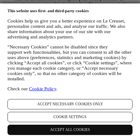
prester nos services à votre intention. Nous pouvons traiter
vos données en fonction de notre intérêt légitime (dûment
This website uses first- and third-party cookies
équilibré avec vos droits et libertés) pour vous envoyer des e-
Cookies help us give you a better experience on Le Creuset,
mails de suivi dans le cas où vous auriez ajouté des articles
personalise content and ads, and analyse our traffic. We also
dans votre panier sans finaliser votre achat en ligne. Si vous
share information about your use of our site with our
ne finalisez pas l'achat dans un certain délai, aucune autre
advertising and analytics partners.
communication de suivi ne sera envoyée.
POUR VOUS INFORMER À PROPOS DES
“Necessary Cookies” cannot be disabled since they
NOUVELLES ET OFFRES CONCERNANT LES
support web functionalities, but you can consent to all the other
PRODUITS LE CREUSET
uses above (preferences, statistics and marketing cookies) by
Si vous nous avez donné votre autorisation dans ce sens (par
clicking “Accept all cookies”, or click “Cookie settings”, where
exemple en souscrivant à notre lettre d’information au
you manage each cookie category, or “Accept necessary
moment de créer un compte sur le Site web), nous vous ferons
cookies only”, so that no other category of cookies will be
parvenir des communications de marketing personnalisées et
installed.
des nouvelles concernant les initiatives lancées par Le Creuset
et promues par les filiales de son groupe, ou par ses affiliés et
Check our
Cookie Policy
.
partenaires locaux, ceci en fonction de vos préférences. Nous
vous contacterons par e-mail, par SMS ou par les réseaux
ACCEPT NECESSARY COOKIES ONLY
sociaux, mais aussi en utilisant des moyens automatisés. De
telles communications seront liées aux produits Le Creuset,
aux ouvertures de nouveaux magasins, aux événements
COOKIE SETTINGS
exclusifs, concours, enquêtes et démonstrations organisés par
Le Creuset ou à des offres spéciales qui pourraient vous
ACCEPT ALL COOKIES
intéresser. Ces communications pourront être sélectionnées ou
rédigées spécialement à votre intention, sur base de données