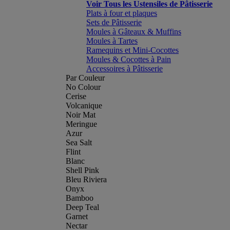
Voir Tous les Ustensiles de Pâtisserie
Plats à four et plaques
Sets de Pâtisserie
Moules à Gâteaux & Muffins
Moules à Tartes
Ramequins et Mini-Cocottes
Moules & Cocottes à Pain
Accessoires à Pâtisserie
Par Couleur
No Colour
Cerise
Volcanique
Noir Mat
Meringue
Azur
Sea Salt
Flint
Blanc
Shell Pink
Bleu Riviera
Onyx
Bamboo
Deep Teal
Garnet
Nectar