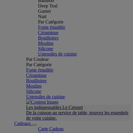
Bamboo
Deep Teal
Garnet
Nuit
Par Catégorie
Fonte émaillée
Céramique
Bouilloires
Moulins
Silicone
Ustensiles de cuisine
Par Couleur
Par Catégorie
Fonte émaillée
Céramique
Bouilloires
Moulins
Silicone
Ustensiles de cuisine
Les indispensables Le Creuset
De la cuisson au service de table, trouvez les essentiels
de votre cuisine.
Cadeaux
Carte Cadeau