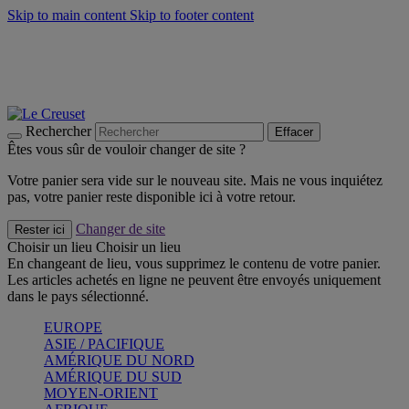
Skip to main content
Skip to footer content
Faites vivre l’été avec la Collection BBQ Outdoor & Thym -
Craquez
Les indispensables Le Creuset -
Craquez
Newsletter: Inscrivez-vous et économisez 10%! -
Inscrivez-vous
maintenant
Rechercher
Effacer
Êtes vous sûr de vouloir changer de site ?
Votre panier sera vide sur le nouveau site. Mais ne vous inquiétez
pas, votre panier reste disponible ici à votre retour.
Changer de site
Rester ici
Choisir un lieu
Choisir un lieu
En changeant de lieu, vous supprimez le contenu de votre panier.
Les articles achetés en ligne ne peuvent être envoyés uniquement
dans le pays sélectionné.
EUROPE
ASIE / PACIFIQUE
AMÉRIQUE DU NORD
AMÉRIQUE DU SUD
MOYEN-ORIENT