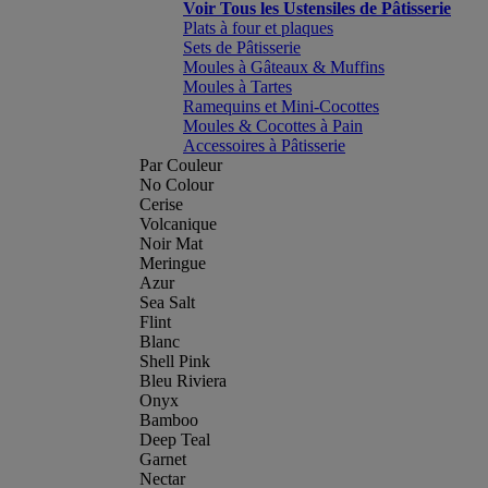
Voir Tous les Ustensiles de Pâtisserie
Plats à four et plaques
Sets de Pâtisserie
Moules à Gâteaux & Muffins
Moules à Tartes
Ramequins et Mini-Cocottes
Moules & Cocottes à Pain
Accessoires à Pâtisserie
Par Couleur
No Colour
Cerise
Volcanique
Noir Mat
Meringue
Azur
Sea Salt
Flint
Blanc
Shell Pink
Bleu Riviera
Onyx
Bamboo
Deep Teal
Garnet
Nectar