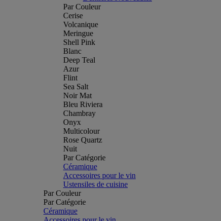
Par Couleur
Cerise
Volcanique
Meringue
Shell Pink
Blanc
Deep Teal
Azur
Flint
Sea Salt
Noir Mat
Bleu Riviera
Chambray
Onyx
Multicolour
Rose Quartz
Nuit
Par Catégorie
Céramique
Accessoires pour le vin
Ustensiles de cuisine
Par Couleur
Par Catégorie
Céramique
Accessoires pour le vin