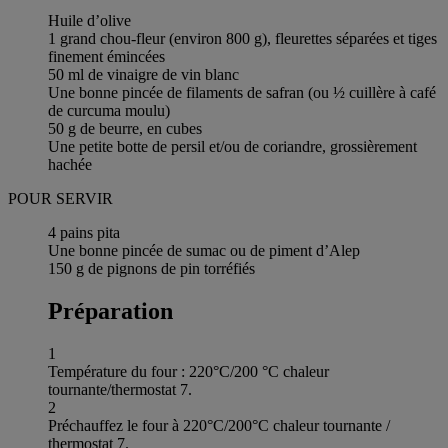
Huile d’olive
1 grand chou-fleur (environ 800 g), fleurettes séparées et tiges
finement émincées
50 ml de vinaigre de vin blanc
Une bonne pincée de filaments de safran (ou ½ cuillère à café
de curcuma moulu)
50 g de beurre, en cubes
Une petite botte de persil et/ou de coriandre, grossièrement
hachée
POUR SERVIR
4 pains pita
Une bonne pincée de sumac ou de piment d’Alep
150 g de pignons de pin torréfiés
Préparation
1
Température du four : 220°C/200 °C chaleur
tournante/thermostat 7.
2
Préchauffez le four à 220°C/200°C chaleur tournante /
thermostat 7.