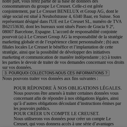
notre part, vous ferez partie de la base de données des
consommateurs du groupe Le Creuset. Celle-ci est gérée
conjointement, par Le Creuset BENELUX et Group AG, dont le
siège social est situé à Neuhofstrasse 4, 6340 Baar, en Suisse. Son
représentant désigné dans l'UE est Le Creuset SL, numéro de TVA
B62153630, dont les bureaux sont situés Paseo de Gracia 9 2º,
08007 Barcelone, Espagne. L’accord de responsabilité conjointe
pourvoit (a) à Le Creuset Group AG la responsabilité de la stratégie
marketing globale et de l’expérience client personnalisée ; (b) aux
filiales locales Le Creuset le bénéfice et l’implantation de cette
stratégie, ainsi que la possibilité de développer des initiatives
marketing et communication de manière indépendante ; (c) à toutes
les parties le devoir de traiter de vos demandes concernant vos droits
sur vos données.
3. POURQUOI COLLECTONS-NOUS CES INFORMATIONS ?
Nous pouvons traiter vos données aux fins suivantes :
POUR RÉPONDRE À NOS OBLIGATIONS LÉGALES.
Nous pouvons être amenés à traiter certaines données vous
concernant afin de répondre à nos obligations légales, ainsi
qu’à d’autres obligations découlant d’instructions émises par
les pouvoirs publics.
POUR CRÉER UN COMPTE LE CREUSET.
Nous utiliserons vos données pour créer un compte Le
Creuset, qui vous donnera accès à une série d’avantages