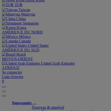
Hong Kong
日本
Taiwan
Malaysia
China
Singapore
Korea
AMÉRIQUE DU NORD
México
Canada
United States
AMÉRIQUE DU SUD
Brazil
MOYEN-ORIENT
United Arab Emirates
AFRIQUE
Se connecter
Liste d'envies
0
Nouveautés
Nouveau & apprécié