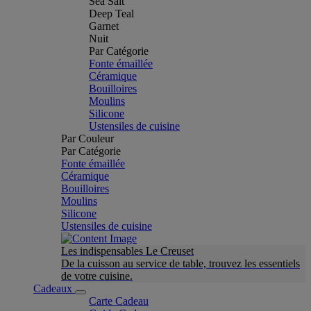
Sea Salt
Deep Teal
Garnet
Nuit
Par Catégorie
Fonte émaillée
Céramique
Bouilloires
Moulins
Silicone
Ustensiles de cuisine
Par Couleur
Par Catégorie
Fonte émaillée
Céramique
Bouilloires
Moulins
Silicone
Ustensiles de cuisine
Les indispensables Le Creuset
De la cuisson au service de table, trouvez les essentiels
de votre cuisine.
Cadeaux
Carte Cadeau