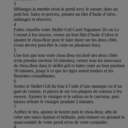
3
Mélangez la menthe et/ou le persil avec le yaourt, dans un
petit bol. Salez et poivrez, ajoutez un filet d’huile d’olive,
mélangez et réservez.
4
Faites chauffer votre Skillet Gril Carré Signature 26 cm Le
Creuset à feu moyen, versez un bon filet d’huile d’olive et
ajoutez le chou-fleur pour le faire dorer sur les deux côtés
(vous devrez peut-être le cuire en plusieurs fois).
5
Une fois que tout votre chou-fleur est doré des deux côtés
(cela prendra environ 10 minutes), versez tous les morceaux
de chou-fleur dans le skillet gril et faites cuire au four pendant
10 minutes, jusqu’à ce que les tiges soient tendres et les
fleurettes croustillantes.
6
Sortez le Skillet Gril du four à l’aide d’une manique ou d’un
gant de cuisine, et placez-le sur vos plaques de cuisson à feu
moyen. Ajoutez le vinaigre et le safran ou le curcuma, puis
laissez réduire le vinaigre pendant 2 minutes.
7
Arrêtez le feu, ajoutez le beurre puis le chou-fleur, afin de
créer une sauce épaisse et brillante, puis remuez en ajoutant la
quasi-totalité de votre persil et/ou de votre coriandre.
8