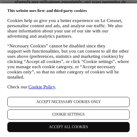
réservés aux utilisateurs enregistrés, qui vous permettra de
mieux tirer profit de nos services, comme un passage plus
This website uses first- and third-party cookies
rapide à la caisse et la sauvegarde de multiples adresses
d’expédition ou de consulter et de tracer les commandes.
Cookies help us give you a better experience on Le Creuset,
Toute activité de traitement est requise pour nous permettre de
personalise content and ads, and analyse our traffic. We also
vous offrir ces services en tant que détenteur d’un compte Le
share information about your use of our site with our
Creuset.
advertising and analytics partners.
POUR GÉRER VOS COMMANDES ET ASSURER LA
“Necessary Cookies” cannot be disabled since they
FOURNITURE DE NOS PRODUITS OU LA
support web functionalities, but you can consent to all the other
PRESTATION DE NOS SERVICES ET VOUS
uses above (preferences, statistics and marketing cookies) by
PROPOSER NOTRE ASSISTANCE.
clicking “Accept all cookies”, or click “Cookie settings”, where
Nous utiliserons vos données pour gérer notre relation
you manage each cookie category, or “Accept necessary
contractuelle avec vous, vos achats de produits sur le Site web
cookies only”, so that no other category of cookies will be
et en boutique Le Creuset, votre utilisation du Site web, toute
installed.
assistance après-vente ultérieure ou votre participation à nos
concours. Nous pourrons avoir à traiter certaines données
Check our
Cookie Policy
.
vous concernant pour gérer nos obligations administratives
liées à notre relation contractuelle avec vous, telles que la
comptabilité, la facturation et certaines vérifications, la
ACCEPT NECESSARY COOKIES ONLY
vérification des paiements par carte, le dépistage de la fraude,
la sécurité, la sécurisation et les tests de nos systèmes, la
COOKIE SETTINGS
maintenance et les analyses statistiques. Occasionnellement,
nous pourrons avoir à vous contacter pour des raisons
ACCEPT ALL COOKIES
administratives ou opérationnelles, comme par exemple
l’envoi d’une confirmation de commande. Nous utiliserons