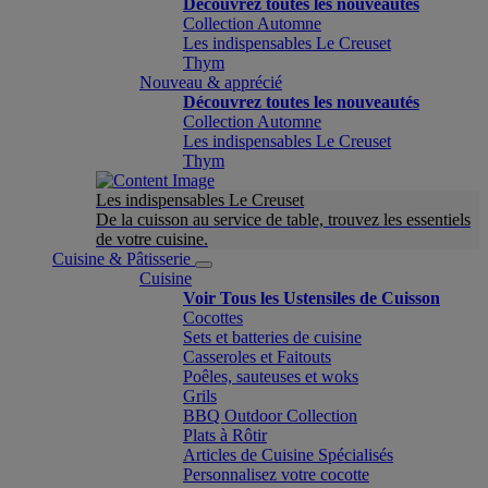
Découvrez toutes les nouveautés
Collection Automne
Les indispensables Le Creuset
Thym
Nouveau & apprécié
Découvrez toutes les nouveautés
Collection Automne
Les indispensables Le Creuset
Thym
Les indispensables Le Creuset
De la cuisson au service de table, trouvez les essentiels
de votre cuisine.
Cuisine & Pâtisserie
Cuisine
Voir Tous les Ustensiles de Cuisson
Cocottes
Sets et batteries de cuisine
Casseroles et Faitouts
Poêles, sauteuses et woks
Grils
BBQ Outdoor Collection
Plats à Rôtir
Articles de Cuisine Spécialisés
Personnalisez votre cocotte