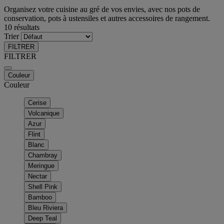
Organisez votre cuisine au gré de vos envies, avec nos pots de
conservation, pots à ustensiles et autres accessoires de rangement.
10 résultats
Trier
FILTRER
FILTRER
Couleur
Couleur
Cerise
Volcanique
Azur
Flint
Blanc
Chambray
Meringue
Nectar
Shell Pink
Bamboo
Bleu Riviera
Deep Teal