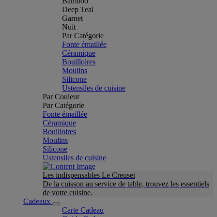
Bamboo
Deep Teal
Garnet
Nuit
Par Catégorie
Fonte émaillée
Céramique
Bouilloires
Moulins
Silicone
Ustensiles de cuisine
Par Couleur
Par Catégorie
Fonte émaillée
Céramique
Bouilloires
Moulins
Silicone
Ustensiles de cuisine
Les indispensables Le Creuset
De la cuisson au service de table, trouvez les essentiels
de votre cuisine.
Cadeaux
Carte Cadeau