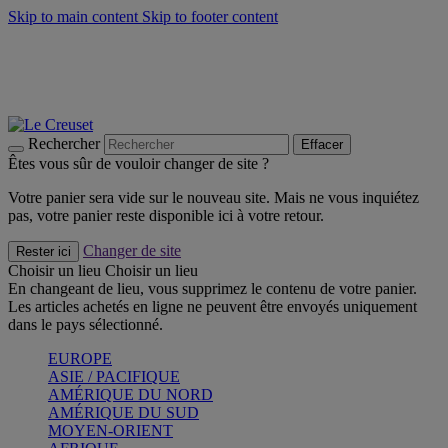
Skip to main content
Skip to footer content
Faites vivre l’été avec la Collection BBQ Outdoor & Thym -
Craquez
Les indispensables Le Creuset -
Craquez
Newsletter: Inscrivez-vous et économisez 10%! -
Inscrivez-vous
maintenant
Rechercher
Effacer
Êtes vous sûr de vouloir changer de site ?
Votre panier sera vide sur le nouveau site. Mais ne vous inquiétez
pas, votre panier reste disponible ici à votre retour.
Changer de site
Rester ici
Choisir un lieu
Choisir un lieu
En changeant de lieu, vous supprimez le contenu de votre panier.
Les articles achetés en ligne ne peuvent être envoyés uniquement
dans le pays sélectionné.
EUROPE
ASIE / PACIFIQUE
AMÉRIQUE DU NORD
AMÉRIQUE DU SUD
MOYEN-ORIENT