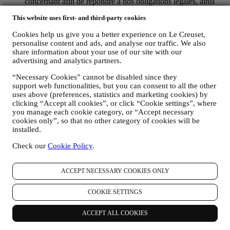
concernant afin de répondre à nos obligations légales, ainsi
qu’à d’autres obligations découlant d’instructions émises par
This website uses first- and third-party cookies
les pouvoirs publics.
POUR CRÉER UN COMPTE LE CREUSET.
Cookies help us give you a better experience on Le Creuset,
Nous utiliserons vos données pour créer un compte Le
personalise content and ads, and analyse our traffic. We also
Creuset, qui vous donnera accès à une série d’avantages
share information about your use of our site with our
réservés aux utilisateurs enregistrés, qui vous permettra de
advertising and analytics partners.
mieux tirer profit de nos services, comme un passage plus
rapide à la caisse et la sauvegarde de multiples adresses
“Necessary Cookies” cannot be disabled since they
d’expédition ou de consulter et de tracer les commandes.
support web functionalities, but you can consent to all the other
Toute activité de traitement est requise pour nous permettre de
uses above (preferences, statistics and marketing cookies) by
vous offrir ces services en tant que détenteur d’un compte Le
clicking “Accept all cookies”, or click “Cookie settings”, where
Creuset.
you manage each cookie category, or “Accept necessary
cookies only”, so that no other category of cookies will be
POUR GÉRER VOS COMMANDES ET ASSURER LA
installed.
FOURNITURE DE NOS PRODUITS OU LA
PRESTATION DE NOS SERVICES ET VOUS
Check our
Cookie Policy
.
PROPOSER NOTRE ASSISTANCE.
Nous utiliserons vos données pour gérer notre relation
contractuelle avec vous, vos achats de produits sur le Site web
ACCEPT NECESSARY COOKIES ONLY
et en boutique Le Creuset, votre utilisation du Site web, toute
assistance après-vente ultérieure ou votre participation à nos
COOKIE SETTINGS
concours. Nous pourrons avoir à traiter certaines données
vous concernant pour gérer nos obligations administratives
liées à notre relation contractuelle avec vous, telles que la
ACCEPT ALL COOKIES
comptabilité, la facturation et certaines vérifications, la