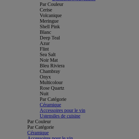
Par Couleur
Cerise
Volcanique
Meringue
Shell Pink
Blanc
Deep Teal
Azur
Flint
Sea Salt
Noir Mat
Bleu Riviera
Chambray
Onyx
Multicolour
Rose Quartz
Nuit
Par Catégorie
Céramique
Accessoires pour le vin
Ustensiles de cuisine
Par Couleur
Par Catégorie
Céramique
Accessoires pour le vin