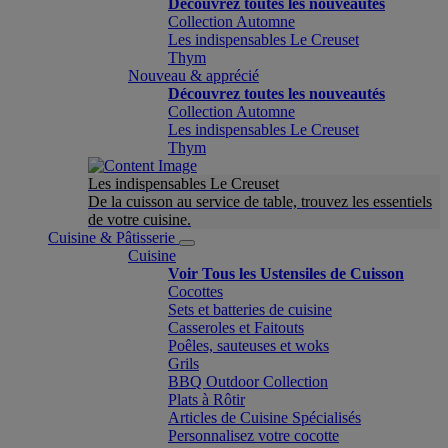
Découvrez toutes les nouveautés
Collection Automne
Les indispensables Le Creuset
Thym
Nouveau & apprécié
Découvrez toutes les nouveautés
Collection Automne
Les indispensables Le Creuset
Thym
Les indispensables Le Creuset
De la cuisson au service de table, trouvez les essentiels
de votre cuisine.
Cuisine & Pâtisserie
Cuisine
Voir Tous les Ustensiles de Cuisson
Cocottes
Sets et batteries de cuisine
Casseroles et Faitouts
Poêles, sauteuses et woks
Grils
BBQ Outdoor Collection
Plats à Rôtir
Articles de Cuisine Spécialisés
Personnalisez votre cocotte