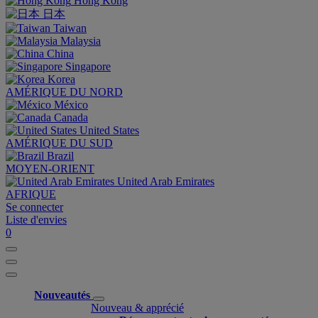
Hong Kong
日本
Taiwan
Malaysia
China
Singapore
Korea
AMÉRIQUE DU NORD
México
Canada
United States
AMÉRIQUE DU SUD
Brazil
MOYEN-ORIENT
United Arab Emirates
AFRIQUE
Se connecter
Liste d'envies
0
Nouveautés
Nouveau & apprécié