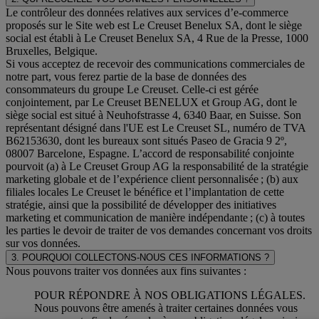
Le contrôleur des données relatives aux services d’e-commerce
proposés sur le Site web est Le Creuset Benelux SA, dont le siège
social est établi à Le Creuset Benelux SA, 4 Rue de la Presse, 1000
Bruxelles, Belgique.
Si vous acceptez de recevoir des communications commerciales de
notre part, vous ferez partie de la base de données des
consommateurs du groupe Le Creuset. Celle-ci est gérée
conjointement, par Le Creuset BENELUX et Group AG, dont le
siège social est situé à Neuhofstrasse 4, 6340 Baar, en Suisse. Son
représentant désigné dans l'UE est Le Creuset SL, numéro de TVA
B62153630, dont les bureaux sont situés Paseo de Gracia 9 2º,
08007 Barcelone, Espagne. L’accord de responsabilité conjointe
pourvoit (a) à Le Creuset Group AG la responsabilité de la stratégie
marketing globale et de l’expérience client personnalisée ; (b) aux
filiales locales Le Creuset le bénéfice et l’implantation de cette
stratégie, ainsi que la possibilité de développer des initiatives
marketing et communication de manière indépendante ; (c) à toutes
les parties le devoir de traiter de vos demandes concernant vos droits
sur vos données.
3. POURQUOI COLLECTONS-NOUS CES INFORMATIONS ?
Nous pouvons traiter vos données aux fins suivantes :
POUR RÉPONDRE À NOS OBLIGATIONS LÉGALES.
Nous pouvons être amenés à traiter certaines données vous