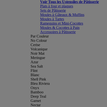
Voir Tous les Ustensiles de Pâtisserie
Plats à four et plaques
Sets de Pâtisserie
Moules à Gâteaux & Muffins
Moules à Tartes
Ramequins et Mini-Cocottes
Moules & Cocottes à Pain
Accessoires à Pâtisserie
Par Couleur
No Colour
Cerise
Volcanique
Noir Mat
Meringue
Azur
Sea Salt
Flint
Blanc
Shell Pink
Bleu Riviera
Onyx
Bamboo
Deep Teal
Garnet
Nectar