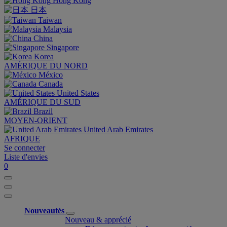
Hong Kong
日本
Taiwan
Malaysia
China
Singapore
Korea
AMÉRIQUE DU NORD
México
Canada
United States
AMÉRIQUE DU SUD
Brazil
MOYEN-ORIENT
United Arab Emirates
AFRIQUE
Se connecter
Liste d'envies
0
Nouveautés
Nouveau & apprécié