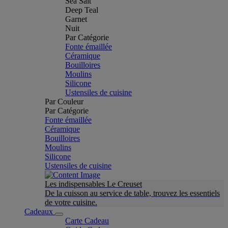
Sea Salt
Deep Teal
Garnet
Nuit
Par Catégorie
Fonte émaillée
Céramique
Bouilloires
Moulins
Silicone
Ustensiles de cuisine
Par Couleur
Par Catégorie
Fonte émaillée
Céramique
Bouilloires
Moulins
Silicone
Ustensiles de cuisine
Les indispensables Le Creuset
De la cuisson au service de table, trouvez les essentiels
de votre cuisine.
Cadeaux
Carte Cadeau