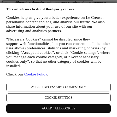
Le contrôleur des données relatives aux services d’e-commerce
proposés sur le Site web est Le Creuset Benelux SA, dont le siège
This website uses first- and third-party cookies
social est établi à Le Creuset Benelux SA, 4 Rue de la Presse, 1000
Bruxelles, Belgique.
Cookies help us give you a better experience on Le Creuset,
Si vous acceptez de recevoir des communications commerciales de
personalise content and ads, and analyse our traffic. We also
notre part, vous ferez partie de la base de données des
share information about your use of our site with our
consommateurs du groupe Le Creuset. Celle-ci est gérée
advertising and analytics partners.
conjointement, par Le Creuset BENELUX et Group AG, dont le
“Necessary Cookies” cannot be disabled since they
siège social est situé à Neuhofstrasse 4, 6340 Baar, en Suisse. Son
support web functionalities, but you can consent to all the other
représentant désigné dans l'UE est Le Creuset SL, numéro de TVA
uses above (preferences, statistics and marketing cookies) by
B62153630, dont les bureaux sont situés Paseo de Gracia 9 2º,
clicking “Accept all cookies”, or click “Cookie settings”, where
08007 Barcelone, Espagne. L’accord de responsabilité conjointe
you manage each cookie category, or “Accept necessary
pourvoit (a) à Le Creuset Group AG la responsabilité de la stratégie
cookies only”, so that no other category of cookies will be
marketing globale et de l’expérience client personnalisée ; (b) aux
installed.
filiales locales Le Creuset le bénéfice et l’implantation de cette
stratégie, ainsi que la possibilité de développer des initiatives
Check our
Cookie Policy
.
marketing et communication de manière indépendante ; (c) à toutes
les parties le devoir de traiter de vos demandes concernant vos droits
sur vos données.
ACCEPT NECESSARY COOKIES ONLY
3. POURQUOI COLLECTONS-NOUS CES INFORMATIONS ?
Nous pouvons traiter vos données aux fins suivantes :
COOKIE SETTINGS
POUR RÉPONDRE À NOS OBLIGATIONS LÉGALES.
ACCEPT ALL COOKIES
Nous pouvons être amenés à traiter certaines données vous
concernant afin de répondre à nos obligations légales, ainsi