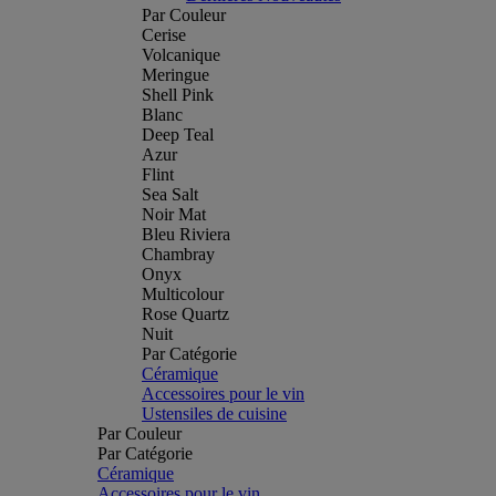
Par Couleur
Cerise
Volcanique
Meringue
Shell Pink
Blanc
Deep Teal
Azur
Flint
Sea Salt
Noir Mat
Bleu Riviera
Chambray
Onyx
Multicolour
Rose Quartz
Nuit
Par Catégorie
Céramique
Accessoires pour le vin
Ustensiles de cuisine
Par Couleur
Par Catégorie
Céramique
Accessoires pour le vin