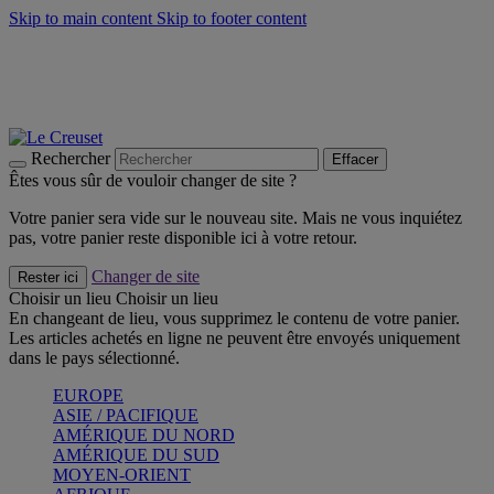
Skip to main content
Skip to footer content
Faites vivre l’été avec la Collection BBQ Outdoor & Thym -
Craquez
Les indispensables Le Creuset -
Craquez
Newsletter: Inscrivez-vous et économisez 10%! -
Inscrivez-vous
maintenant
Rechercher
Effacer
Êtes vous sûr de vouloir changer de site ?
Votre panier sera vide sur le nouveau site. Mais ne vous inquiétez
pas, votre panier reste disponible ici à votre retour.
Changer de site
Rester ici
Choisir un lieu
Choisir un lieu
En changeant de lieu, vous supprimez le contenu de votre panier.
Les articles achetés en ligne ne peuvent être envoyés uniquement
dans le pays sélectionné.
EUROPE
ASIE / PACIFIQUE
AMÉRIQUE DU NORD
AMÉRIQUE DU SUD
MOYEN-ORIENT