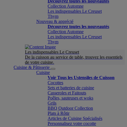
Découvrez toutes les nouveautés
Collection Automne
Les indispensables Le Creuset
Thym
Nouveau & apprécié
Découvrez toutes les nouveautés
Collection Automne
Les indispensables Le Creuset
Thym
Les indispensables Le Creuset
De la cuisson au service de table, trouvez les essentiels
de votre cuisine.
Cuisine & Pâtisserie
Cuisine
Voir Tous les Ustensiles de Cuisson
Cocottes
Sets et batteries de cuisine
Casseroles et Faitouts
Poêles, sauteuses et woks
Grils
BBQ Outdoor Collection
Plats à Rôtir
Articles de Cuisine Spécialisés
Personnalisez votre cocotte