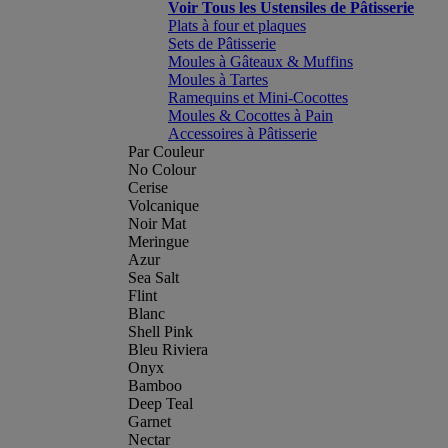
Voir Tous les Ustensiles de Pâtisserie
Plats à four et plaques
Sets de Pâtisserie
Moules à Gâteaux & Muffins
Moules à Tartes
Ramequins et Mini-Cocottes
Moules & Cocottes à Pain
Accessoires à Pâtisserie
Par Couleur
No Colour
Cerise
Volcanique
Noir Mat
Meringue
Azur
Sea Salt
Flint
Blanc
Shell Pink
Bleu Riviera
Onyx
Bamboo
Deep Teal
Garnet
Nectar