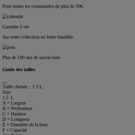
Pour toutes les commandes de plus de 50€.
Garantie à vie
Sur notre collection en fonte émaillée.
Plus de 100 ans de savoir-faire
Guide des tailles
Taille choisie :
1.5 L
Size
1.5 L
A = Largeur
B = Profondeur
C = Hauteur
D = Longueur
E = Diamètre de la base
F = Capacité