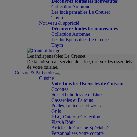
Découvrez toutes les nouveautés
Collection Automne
Les indispensables Le Creuset
Thym
Nouveau & apprécié
Découvrez toutes les nouveautés
Collection Automne
Les indispensables Le Creuset
Thym
Les indispensables Le Creuset
De la cuisson au service de table, trouvez les essentiels
de votre cuisine.
Cuisine & Pâtisserie
Cuisine
Voir Tous les Ustensiles de Cuisson
Cocottes
Sets et batteries de cuisine
Casseroles et Faitouts
Poêles, sauteuses et woks
Grils
BBQ Outdoor Collection
Plats à Rôtir
Articles de Cuisine Spécialisés
Personnalisez votre cocotte