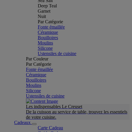
Sea Salt
Deep Teal
Garnet
Nuit
Par Catégorie
Fonte émaillée
Céramique
Bouilloires
Moulins
Silicone
Ustensiles de cuisine
Par Couleur
Par Catégorie
Fonte émaillée
Céramique
Bouilloires
Moulins
Silicone
Ustensiles de cuisine
Les indispensables Le Creuset
De la cuisson au service de table, trouvez les essentiels
de votre cuisine.
Cadeaux
Carte Cadeau