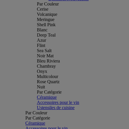
Par Couleur
Cerise
Volcanique
Meringue
Shell Pink
Blanc
Deep Teal
Azur
Flint
Sea Salt
Noir Mat
Bleu Riviera
Chambray
Onyx
Multicolour
Rose Quartz
Nuit
Par Catégorie
Céramique
Accessoires pour le vin
Ustensiles de cuisine
Par Couleur
Par Catégorie
Céramique
Accessoires pour le vin