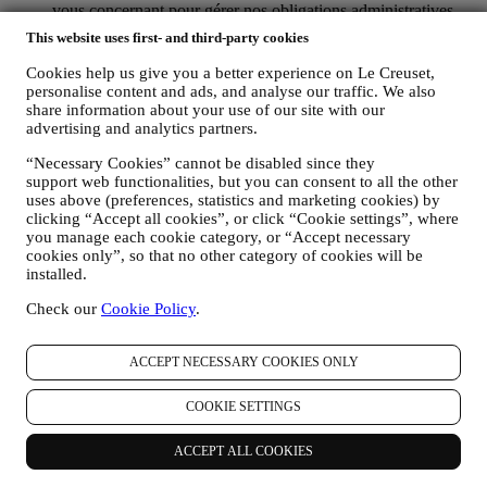
vous concernant pour gérer nos obligations administratives
liées à notre relation contractuelle avec vous, telles que la
This website uses first- and third-party cookies
comptabilité, la facturation et certaines vérifications, la
vérification des paiements par carte, le dépistage de la fraude,
Cookies help us give you a better experience on Le Creuset,
la sécurité, la sécurisation et les tests de nos systèmes, la
personalise content and ads, and analyse our traffic. We also
maintenance et les analyses statistiques. Occasionnellement,
share information about your use of our site with our
nous pourrons avoir à vous contacter pour des raisons
advertising and analytics partners.
administratives ou opérationnelles, comme par exemple
“Necessary Cookies” cannot be disabled since they
l’envoi d’une confirmation de commande. Nous utiliserons
support web functionalities, but you can consent to all the other
aussi vos données personnelles pour répondre à vos demandes
uses above (preferences, statistics and marketing cookies) by
transmises par notre Site web ou par d’autres canaux. Cette
clicking “Accept all cookies”, or click “Cookie settings”, where
activité de traitement est requise pour nous permettre de
you manage each cookie category, or “Accept necessary
prester nos services à votre intention. Nous pouvons traiter
cookies only”, so that no other category of cookies will be
vos données en fonction de notre intérêt légitime (dûment
installed.
équilibré avec vos droits et libertés) pour vous envoyer des e-
mails de suivi dans le cas où vous auriez ajouté des articles
Check our
Cookie Policy
.
dans votre panier sans finaliser votre achat en ligne. Si vous
ne finalisez pas l'achat dans un certain délai, aucune autre
communication de suivi ne sera envoyée.
ACCEPT NECESSARY COOKIES ONLY
POUR VOUS INFORMER À PROPOS DES
NOUVELLES ET OFFRES CONCERNANT LES
COOKIE SETTINGS
PRODUITS LE CREUSET
Si vous nous avez donné votre autorisation dans ce sens (par
ACCEPT ALL COOKIES
exemple en souscrivant à notre lettre d’information au
moment de créer un compte sur le Site web), nous vous ferons