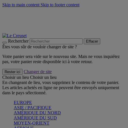
Skip to main content
Skip to footer content
Faites vivre l’été avec la Collection BBQ Outdoor & Thym -
Craquez
Les indispensables Le Creuset -
Craquez
Newsletter: Inscrivez-vous et économisez 10%! -
Inscrivez-vous
maintenant
Rechercher
Effacer
Êtes vous sûr de vouloir changer de site ?
Votre panier sera vide sur le nouveau site. Mais ne vous inquiétez
pas, votre panier reste disponible ici à votre retour.
Changer de site
Rester ici
Choisir un lieu
Choisir un lieu
En changeant de lieu, vous supprimez le contenu de votre panier.
Les articles achetés en ligne ne peuvent être envoyés uniquement
dans le pays sélectionné.
EUROPE
ASIE / PACIFIQUE
AMÉRIQUE DU NORD
AMÉRIQUE DU SUD
MOYEN-ORIENT