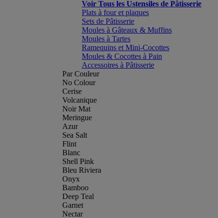
Voir Tous les Ustensiles de Pâtisserie
Plats à four et plaques
Sets de Pâtisserie
Moules à Gâteaux & Muffins
Moules à Tartes
Ramequins et Mini-Cocottes
Moules & Cocottes à Pain
Accessoires à Pâtisserie
Par Couleur
No Colour
Cerise
Volcanique
Noir Mat
Meringue
Azur
Sea Salt
Flint
Blanc
Shell Pink
Bleu Riviera
Onyx
Bamboo
Deep Teal
Garnet
Nectar