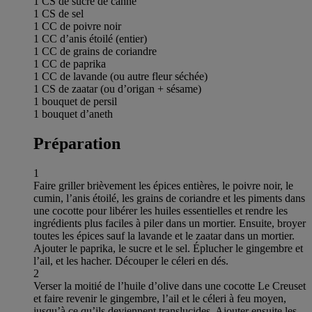
1 CS de sucre de canne
1 CS de sel
1 CC de poivre noir
1 CC d’anis étoilé (entier)
1 CC de grains de coriandre
1 CC de paprika
1 CC de lavande (ou autre fleur séchée)
1 CS de zaatar (ou d’origan + sésame)
1 bouquet de persil
1 bouquet d’aneth
Préparation
1
Faire griller brièvement les épices entières, le poivre noir, le
cumin, l’anis étoilé, les grains de coriandre et les piments dans
une cocotte pour libérer les huiles essentielles et rendre les
ingrédients plus faciles à piler dans un mortier. Ensuite, broyer
toutes les épices sauf la lavande et le zaatar dans un mortier.
Ajouter le paprika, le sucre et le sel. Éplucher le gingembre et
l’ail, et les hacher. Découper le céleri en dés.
2
Verser la moitié de l’huile d’olive dans une cocotte Le Creuset
et faire revenir le gingembre, l’ail et le céleri à feu moyen,
jusqu’à ce qu’ils deviennent translucides. Ajouter ensuite les