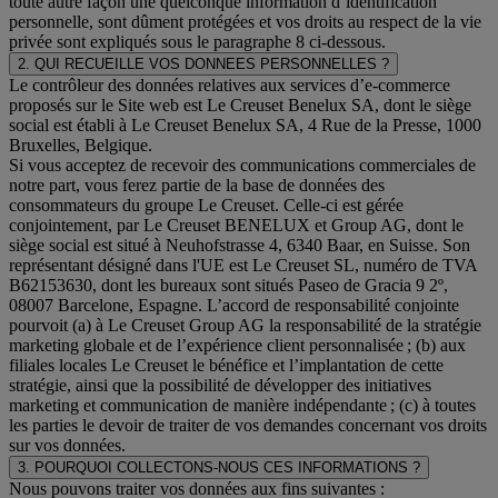
toute autre façon une quelconque information d’identification
personnelle, sont dûment protégées et vos droits au respect de la vie
privée sont expliqués sous le paragraphe 8 ci-dessous.
2. QUI RECUEILLE VOS DONNEES PERSONNELLES ?
Le contrôleur des données relatives aux services d’e-commerce
proposés sur le Site web est Le Creuset Benelux SA, dont le siège
social est établi à Le Creuset Benelux SA, 4 Rue de la Presse, 1000
Bruxelles, Belgique.
Si vous acceptez de recevoir des communications commerciales de
notre part, vous ferez partie de la base de données des
consommateurs du groupe Le Creuset. Celle-ci est gérée
conjointement, par Le Creuset BENELUX et Group AG, dont le
siège social est situé à Neuhofstrasse 4, 6340 Baar, en Suisse. Son
représentant désigné dans l'UE est Le Creuset SL, numéro de TVA
B62153630, dont les bureaux sont situés Paseo de Gracia 9 2º,
08007 Barcelone, Espagne. L’accord de responsabilité conjointe
pourvoit (a) à Le Creuset Group AG la responsabilité de la stratégie
marketing globale et de l’expérience client personnalisée ; (b) aux
filiales locales Le Creuset le bénéfice et l’implantation de cette
stratégie, ainsi que la possibilité de développer des initiatives
marketing et communication de manière indépendante ; (c) à toutes
les parties le devoir de traiter de vos demandes concernant vos droits
sur vos données.
3. POURQUOI COLLECTONS-NOUS CES INFORMATIONS ?
Nous pouvons traiter vos données aux fins suivantes :