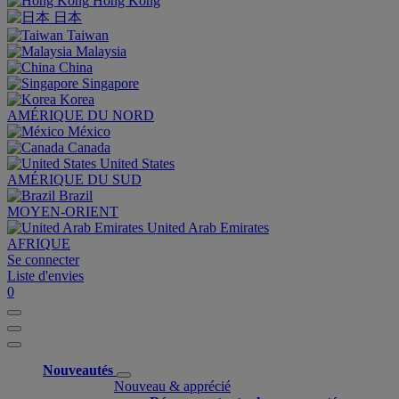
Hong Kong
日本
Taiwan
Malaysia
China
Singapore
Korea
AMÉRIQUE DU NORD
México
Canada
United States
AMÉRIQUE DU SUD
Brazil
MOYEN-ORIENT
United Arab Emirates
AFRIQUE
Se connecter
Liste d'envies
0
Nouveautés
Nouveau & apprécié