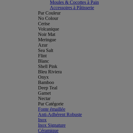
Moules & Cocottes à Pain
Accessoires à Pâtisserie
Par Couleur
No Colour
Cerise
Volcanique
Noir Mat
Meringue
Azur
Sea Salt
Flint
Blanc
Shell Pink
Bleu Riviera
Onyx
Bamboo
Deep Teal
Garnet
Nectar
Par Catégorie
Fonte émaillée
Anti-Adhérent Robuste
Inox
Inox Signature
Céramique