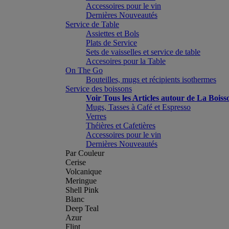
Accessoires pour le vin
Dernières Nouveautés
Service de Table
Assiettes et Bols
Plats de Service
Sets de vaisselles et service de table
Accesoires pour la Table
On The Go
Bouteilles, mugs et récipients isothermes
Service des boissons
Voir Tous les Articles autour de La Boiss
Mugs, Tasses à Café et Espresso
Verres
Théières et Cafetières
Accessoires pour le vin
Dernières Nouveautés
Par Couleur
Cerise
Volcanique
Meringue
Shell Pink
Blanc
Deep Teal
Azur
Flint