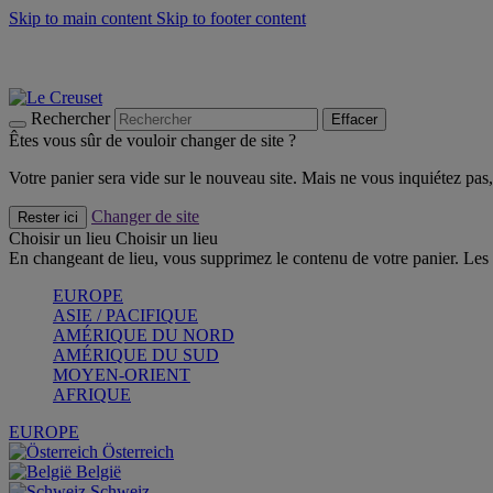
Skip to main content
Skip to footer content
Faites vivre l’été avec la Collection BBQ Outdoor & Thym -
Cra
Les indispensables Le Creuset -
Craquez
Newsletter: Inscrivez-vous et économisez 10%! -
Inscrivez-vous 
Rechercher
Effacer
Êtes vous sûr de vouloir changer de site ?
Votre panier sera vide sur le nouveau site. Mais ne vous inquiétez pas, 
Changer de site
Rester ici
Choisir un lieu
Choisir un lieu
En changeant de lieu, vous supprimez le contenu de votre panier. Les 
EUROPE
ASIE / PACIFIQUE
AMÉRIQUE DU NORD
AMÉRIQUE DU SUD
MOYEN-ORIENT
AFRIQUE
EUROPE
Österreich
België
Schweiz