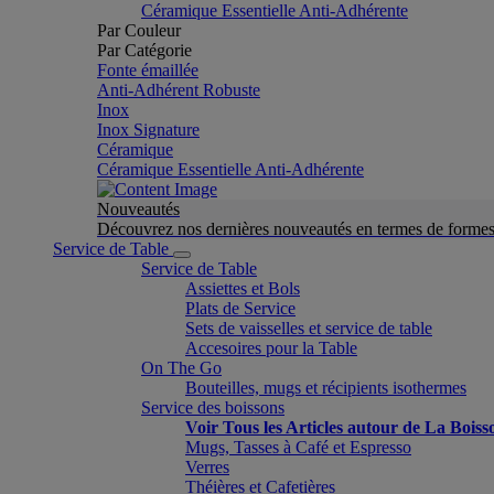
Céramique Essentielle Anti-Adhérente
Par Couleur
Par Catégorie
Fonte émaillée
Anti-Adhérent Robuste
Inox
Inox Signature
Céramique
Céramique Essentielle Anti-Adhérente
Nouveautés
Découvrez nos dernières nouveautés en termes de formes 
Service de Table
Service de Table
Assiettes et Bols
Plats de Service
Sets de vaisselles et service de table
Accesoires pour la Table
On The Go
Bouteilles, mugs et récipients isothermes
Service des boissons
Voir Tous les Articles autour de La Boiss
Mugs, Tasses à Café et Espresso
Verres
Théières et Cafetières