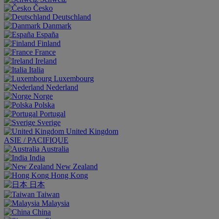
Česko
Deutschland
Danmark
España
Finland
France
Ireland
Italia
Luxembourg
Nederland
Norge
Polska
Portugal
Sverige
United Kingdom
ASIE / PACIFIQUE
Australia
India
New Zealand
Hong Kong
日本
Taiwan
Malaysia
China