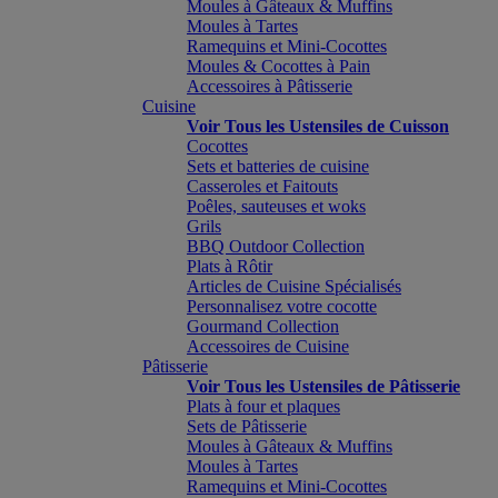
Moules à Gâteaux & Muffins
Moules à Tartes
Ramequins et Mini-Cocottes
Moules & Cocottes à Pain
Accessoires à Pâtisserie
Cuisine
Voir Tous les Ustensiles de Cuisson
Cocottes
Sets et batteries de cuisine
Casseroles et Faitouts
Poêles, sauteuses et woks
Grils
BBQ Outdoor Collection
Plats à Rôtir
Articles de Cuisine Spécialisés
Personnalisez votre cocotte
Gourmand Collection
Accessoires de Cuisine
Pâtisserie
Voir Tous les Ustensiles de Pâtisserie
Plats à four et plaques
Sets de Pâtisserie
Moules à Gâteaux & Muffins
Moules à Tartes
Ramequins et Mini-Cocottes