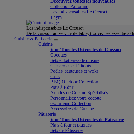
Découvrez toutes les nouveautés
Collection Automne
Les indispensables Le Creuset
Thym
Les indispensables Le Creuset
De la cuisson au service de table, trouvez les essentiels d
Cuisine & Pâtisserie
Cuisine
Voir Tous les Ustensiles de Cuisson
Cocottes
Sets et batteries de cuisine
Casseroles et Faitouts
Poêles, sauteuses et woks
Grils
BBQ Outdoor Collection
Plats à Rôtir
Articles de Cuisine Spécialisés
Personnalisez votre cocotte
Gourmand Collection
Accessoires de Cuisine
Pâtisserie
Voir Tous les Ustensiles de Pâtisserie
Plats à four et plaques
Sets de Pâtisserie