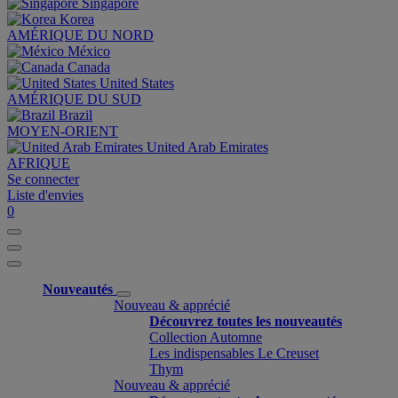
Singapore
Korea
AMÉRIQUE DU NORD
México
Canada
United States
AMÉRIQUE DU SUD
Brazil
MOYEN-ORIENT
United Arab Emirates
AFRIQUE
Se connecter
Liste d'envies
0
Nouveautés
Nouveau & apprécié
Découvrez toutes les nouveautés
Collection Automne
Les indispensables Le Creuset
Thym
Nouveau & apprécié