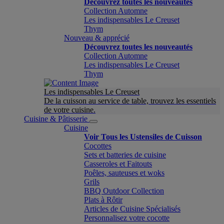
Découvrez toutes les nouveautés
Collection Automne
Les indispensables Le Creuset
Thym
Nouveau & apprécié
Découvrez toutes les nouveautés
Collection Automne
Les indispensables Le Creuset
Thym
Les indispensables Le Creuset
De la cuisson au service de table, trouvez les essentiels
de votre cuisine.
Cuisine & Pâtisserie
Cuisine
Voir Tous les Ustensiles de Cuisson
Cocottes
Sets et batteries de cuisine
Casseroles et Faitouts
Poêles, sauteuses et woks
Grils
BBQ Outdoor Collection
Plats à Rôtir
Articles de Cuisine Spécialisés
Personnalisez votre cocotte