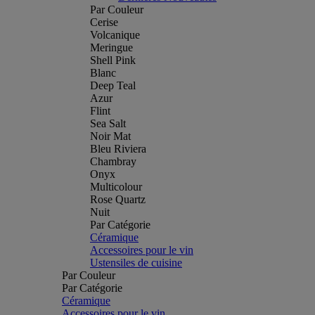
Par Couleur
Cerise
Volcanique
Meringue
Shell Pink
Blanc
Deep Teal
Azur
Flint
Sea Salt
Noir Mat
Bleu Riviera
Chambray
Onyx
Multicolour
Rose Quartz
Nuit
Par Catégorie
Céramique
Accessoires pour le vin
Ustensiles de cuisine
Par Couleur
Par Catégorie
Céramique
Accessoires pour le vin