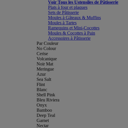
Voir Tous les Ustensiles de Pâtisserie
Plats à four et plaques
Sets de Pâtisserie
Moules à Gâteaux & Muffins
Moules à Tartes
Ramequins et Mini-Cocottes
Moules & Cocottes à Pain
Accessoires à Pâtisserie
Par Couleur
No Colour
Cerise
Volcanique
Noir Mat
Meringue
Azur
Sea Salt
Flint
Blanc
Shell Pink
Bleu Riviera
Onyx
Bamboo
Deep Teal
Garnet
Nectar