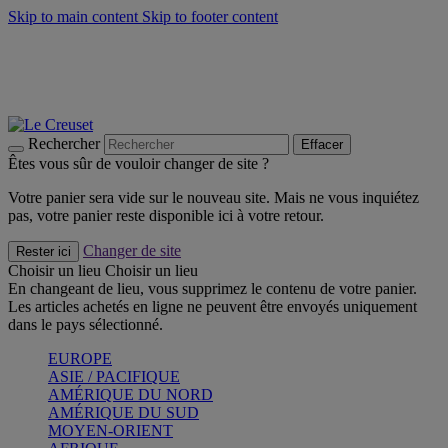
Skip to main content
Skip to footer content
Faites vivre l’été avec la Collection BBQ Outdoor & Thym -
Craquez
Les indispensables Le Creuset -
Craquez
Newsletter: Inscrivez-vous et économisez 10%! -
Inscrivez-vous
maintenant
Rechercher
Effacer
Êtes vous sûr de vouloir changer de site ?
Votre panier sera vide sur le nouveau site. Mais ne vous inquiétez
pas, votre panier reste disponible ici à votre retour.
Changer de site
Rester ici
Choisir un lieu
Choisir un lieu
En changeant de lieu, vous supprimez le contenu de votre panier.
Les articles achetés en ligne ne peuvent être envoyés uniquement
dans le pays sélectionné.
EUROPE
ASIE / PACIFIQUE
AMÉRIQUE DU NORD
AMÉRIQUE DU SUD
MOYEN-ORIENT