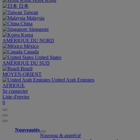
Hong Kong
日本
Taiwan
Malaysia
China
Singapore
Korea
AMÉRIQUE DU NORD
México
Canada
United States
AMÉRIQUE DU SUD
Brazil
MOYEN-ORIENT
United Arab Emirates
AFRIQUE
Se connecter
Liste d'envies
0
Nouveautés
Nouveau & apprécié