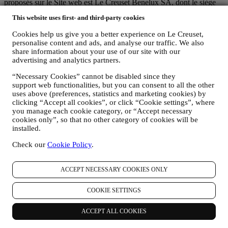
proposés sur le Site web est Le Creuset Benelux SA, dont le siège
social est établi à Le Creuset Benelux SA, 4 Rue de la Presse, 1000
This website uses first- and third-party cookies
Bruxelles, Belgique.
Si vous acceptez de recevoir des communications commerciales de
Cookies help us give you a better experience on Le Creuset,
notre part, vous ferez partie de la base de données des
personalise content and ads, and analyse our traffic. We also
consommateurs du groupe Le Creuset. Celle-ci est gérée
share information about your use of our site with our
conjointement, par Le Creuset BENELUX et Group AG, dont le
advertising and analytics partners.
siège social est situé à Neuhofstrasse 4, 6340 Baar, en Suisse. Son
représentant désigné dans l'UE est Le Creuset SL, numéro de TVA
“Necessary Cookies” cannot be disabled since they
B62153630, dont les bureaux sont situés Paseo de Gracia 9 2º,
support web functionalities, but you can consent to all the other
uses above (preferences, statistics and marketing cookies) by
08007 Barcelone, Espagne. L’accord de responsabilité conjointe
clicking “Accept all cookies”, or click “Cookie settings”, where
pourvoit (a) à Le Creuset Group AG la responsabilité de la stratégie
you manage each cookie category, or “Accept necessary
marketing globale et de l’expérience client personnalisée ; (b) aux
cookies only”, so that no other category of cookies will be
filiales locales Le Creuset le bénéfice et l’implantation de cette
installed.
stratégie, ainsi que la possibilité de développer des initiatives
marketing et communication de manière indépendante ; (c) à toutes
Check our
Cookie Policy
.
les parties le devoir de traiter de vos demandes concernant vos droits
sur vos données.
3. POURQUOI COLLECTONS-NOUS CES INFORMATIONS ?
ACCEPT NECESSARY COOKIES ONLY
Nous pouvons traiter vos données aux fins suivantes :
COOKIE SETTINGS
POUR RÉPONDRE À NOS OBLIGATIONS LÉGALES.
Nous pouvons être amenés à traiter certaines données vous
ACCEPT ALL COOKIES
concernant afin de répondre à nos obligations légales, ainsi
qu’à d’autres obligations découlant d’instructions émises par