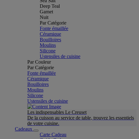
Sea Salt
Deep Teal
Garnet
Nuit
Par Catégorie
Fonte émaillée
Céramique
Bouilloires
Moulins
Silicone
Ustensiles de cuisine
Par Couleur
Par Catégorie
Fonte émaillée
Céramique
Bouilloires
Moulins
Silicone
Ustensiles de cuisine
Les indispensables Le Creuset
De la cuisson au service de table, trouvez les essentiels
de votre cuisine.
Cadeaux
Carte Cadeau