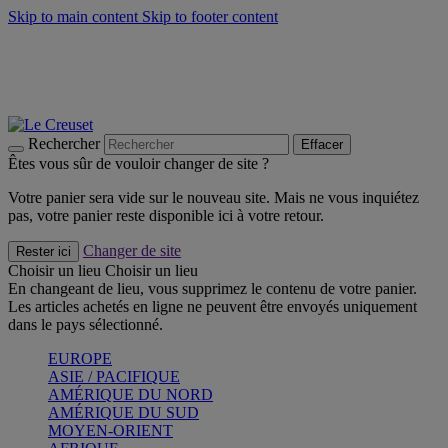
Skip to main content
Skip to footer content
Faites vivre l’été avec la Collection BBQ Outdoor & Thym -
Craquez
Les indispensables Le Creuset -
Craquez
Newsletter: Inscrivez-vous et économisez 10%! -
Inscrivez-vous
maintenant
Rechercher
Effacer
Êtes vous sûr de vouloir changer de site ?
Votre panier sera vide sur le nouveau site. Mais ne vous inquiétez
pas, votre panier reste disponible ici à votre retour.
Changer de site
Rester ici
Choisir un lieu
Choisir un lieu
En changeant de lieu, vous supprimez le contenu de votre panier.
Les articles achetés en ligne ne peuvent être envoyés uniquement
dans le pays sélectionné.
EUROPE
ASIE / PACIFIQUE
AMÉRIQUE DU NORD
AMÉRIQUE DU SUD
MOYEN-ORIENT