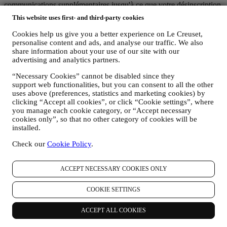
communications supplémentaires jusqu'à ce que votre désinscription
soit complètement traitée.
This website uses first- and third-party cookies
C’est vous qui contrôlez vos données
N'oubliez pas que vous avez le contrôle de vos données et que vous
Cookies help us give you a better experience on Le Creuset,
pouvez gérer vos préférences à tout moment. Nous vous
personalise content and ads, and analyse our traffic. We also
garantissons de ne jamais transmettre vos données à des
share information about your use of our site with our
organisations tierces à des fins marketing sans votre autorisation.
advertising and analytics partners.
Pour toute information ou pour exercer vos droits en matière de
“Necessary Cookies” cannot be disabled since they
protection de la vie privée, vous pouvez nous envoyer un e-mail à
support web functionalities, but you can consent to all the other
l'adresse:
privacy@lecreuset.com
pour nous faire part de votre
uses above (preferences, statistics and marketing cookies) by
problème et nous vous répondrons dans les meilleurs délais.
clicking “Accept all cookies”, or click “Cookie settings”, where
Avis Intégral de Protection des Données de Le Creuset
you manage each cookie category, or “Accept necessary
Le Creuset s’engage à protéger vos données personnelles et à
cookies only”, so that no other category of cookies will be
respecter votre vie privée, la présente déclaration expliquant
installed.
comment nous collectons et gérons vos données personnelles en
conformité avec la législation UE relative à la protection des
Check our
Cookie Policy
.
données (y compris la Réglementation générale de Protection des
données 2016/679 de l’Union européenne) et avec la loi relative à la
protection des données qui s’applique dans votre pays, dans votre
ACCEPT NECESSARY COOKIES ONLY
territoire ou dans votre région (les “Lois relatives à la Protection des
Données”).
COOKIE SETTINGS
1. QUEL TYPE DE DONNEES RECUEILLONS-NOUS AUPRES DE
VOUS ET A QUEL MOMENT ?
ACCEPT ALL COOKIES
Une “donnée personnelle” est une quelconque information vous
concernant, qui nous permettrait de vous identifier, soit directement,