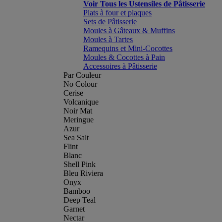
Voir Tous les Ustensiles de Pâtisserie
Plats à four et plaques
Sets de Pâtisserie
Moules à Gâteaux & Muffins
Moules à Tartes
Ramequins et Mini-Cocottes
Moules & Cocottes à Pain
Accessoires à Pâtisserie
Par Couleur
No Colour
Cerise
Volcanique
Noir Mat
Meringue
Azur
Sea Salt
Flint
Blanc
Shell Pink
Bleu Riviera
Onyx
Bamboo
Deep Teal
Garnet
Nectar