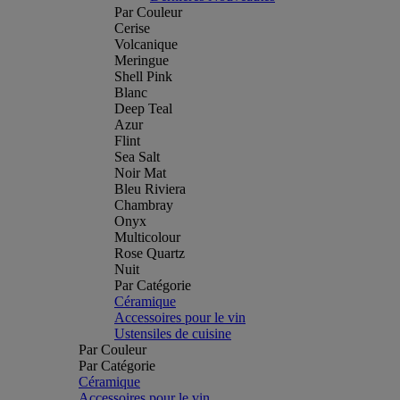
Par Couleur
Cerise
Volcanique
Meringue
Shell Pink
Blanc
Deep Teal
Azur
Flint
Sea Salt
Noir Mat
Bleu Riviera
Chambray
Onyx
Multicolour
Rose Quartz
Nuit
Par Catégorie
Céramique
Accessoires pour le vin
Ustensiles de cuisine
Par Couleur
Par Catégorie
Céramique
Accessoires pour le vin