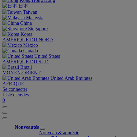
Hong Kong
日本
Taiwan
Malaysia
China
Singapore
Korea
AMÉRIQUE DU NORD
México
Canada
United States
AMÉRIQUE DU SUD
Brazil
MOYEN-ORIENT
United Arab Emirates
AFRIQUE
Se connecter
Liste d'envies
0
Nouveautés
Nouveau & apprécié