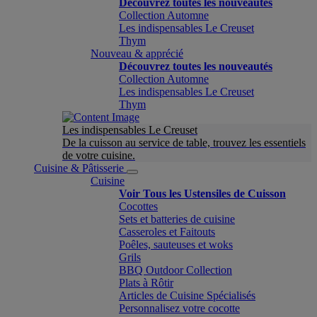
Découvrez toutes les nouveautés
Collection Automne
Les indispensables Le Creuset
Thym
Nouveau & apprécié
Découvrez toutes les nouveautés
Collection Automne
Les indispensables Le Creuset
Thym
Les indispensables Le Creuset
De la cuisson au service de table, trouvez les essentiels
de votre cuisine.
Cuisine & Pâtisserie
Cuisine
Voir Tous les Ustensiles de Cuisson
Cocottes
Sets et batteries de cuisine
Casseroles et Faitouts
Poêles, sauteuses et woks
Grils
BBQ Outdoor Collection
Plats à Rôtir
Articles de Cuisine Spécialisés
Personnalisez votre cocotte