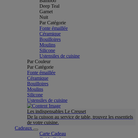
Bamboo
Deep Teal
Garnet
Nuit
Par Catégorie
Fonte émaillée
Céramique
Bouilloires
Moulins
Silicone
Ustensiles de cuisine
Par Couleur
Par Catégorie
Fonte émaillée
Céramique
Bouilloires
Moulins
Silicone
Ustensiles de cuisine
Les indispensables Le Creuset
De la cuisson au service de table, trouvez les essentiels
de votre cuisine.
Cadeaux
Carte Cadeau