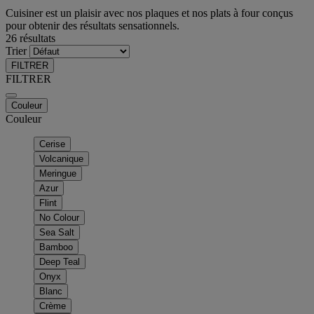
Cuisiner est un plaisir avec nos plaques et nos plats à four conçus
pour obtenir des résultats sensationnels.
26 résultats
Trier
FILTRER
FILTRER
Couleur
Couleur
Cerise
Volcanique
Meringue
Azur
Flint
No Colour
Sea Salt
Bamboo
Deep Teal
Onyx
Blanc
Crème