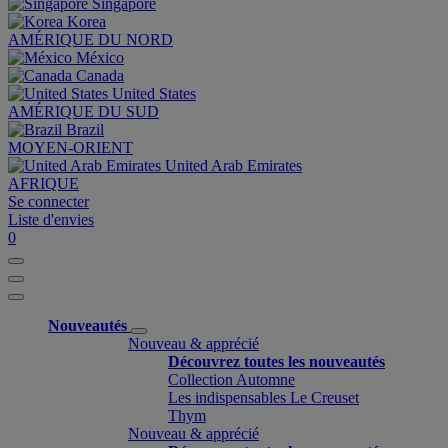
Singapore
Korea
AMÉRIQUE DU NORD
México
Canada
United States
AMÉRIQUE DU SUD
Brazil
MOYEN-ORIENT
United Arab Emirates
AFRIQUE
Se connecter
Liste d'envies
0
Nouveautés
Nouveau & apprécié
Découvrez toutes les nouveautés
Collection Automne
Les indispensables Le Creuset
Thym
Nouveau & apprécié