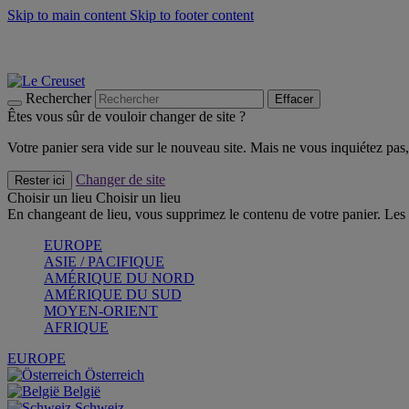
Skip to main content
Skip to footer content
Faites vivre l’été avec la Collection BBQ Outdoor & Thym -
Cra
Les indispensables Le Creuset -
Craquez
Newsletter: Inscrivez-vous et économisez 10%! -
Inscrivez-vous 
Rechercher
Effacer
Êtes vous sûr de vouloir changer de site ?
Votre panier sera vide sur le nouveau site. Mais ne vous inquiétez pas, 
Changer de site
Rester ici
Choisir un lieu
Choisir un lieu
En changeant de lieu, vous supprimez le contenu de votre panier. Les 
EUROPE
ASIE / PACIFIQUE
AMÉRIQUE DU NORD
AMÉRIQUE DU SUD
MOYEN-ORIENT
AFRIQUE
EUROPE
Österreich
België
Schweiz