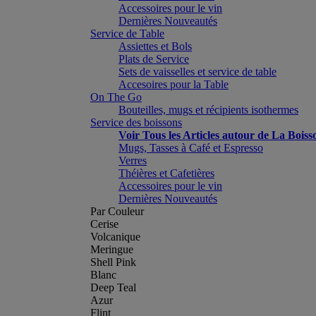
Accessoires pour le vin
Dernières Nouveautés
Service de Table
Assiettes et Bols
Plats de Service
Sets de vaisselles et service de table
Accesoires pour la Table
On The Go
Bouteilles, mugs et récipients isothermes
Service des boissons
Voir Tous les Articles autour de La Boiss
Mugs, Tasses à Café et Espresso
Verres
Théières et Cafetières
Accessoires pour le vin
Dernières Nouveautés
Par Couleur
Cerise
Volcanique
Meringue
Shell Pink
Blanc
Deep Teal
Azur
Flint