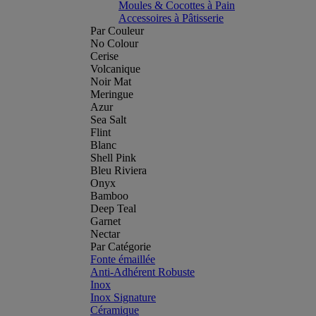
Moules & Cocottes à Pain
Accessoires à Pâtisserie
Par Couleur
No Colour
Cerise
Volcanique
Noir Mat
Meringue
Azur
Sea Salt
Flint
Blanc
Shell Pink
Bleu Riviera
Onyx
Bamboo
Deep Teal
Garnet
Nectar
Par Catégorie
Fonte émaillée
Anti-Adhérent Robuste
Inox
Inox Signature
Céramique