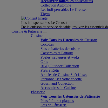
Découvrez toutes les nouveautés
Collection Automne
Les indispensables Le Creuset
Thym
Les indispensables Le Creuset
De la cuisson au service de table, trouvez les essentiels d
Cuisine & Pâtisserie
Cuisine
Voir Tous les Ustensiles de Cuisson
Cocottes
Sets et batteries de cuisine
Casseroles et Faitouts
Poêles, sauteuses et woks
Grils
BBQ Outdoor Collection
Plats à Rôtir
Articles de Cuisine Spécialisés
Personnalisez votre cocotte
Gourmand Collection
Accessoires de Cuisine
Pâtisserie
Voir Tous les Ustensiles de Pâtisserie
Plats à four et plaques
Sets de Pâtisserie