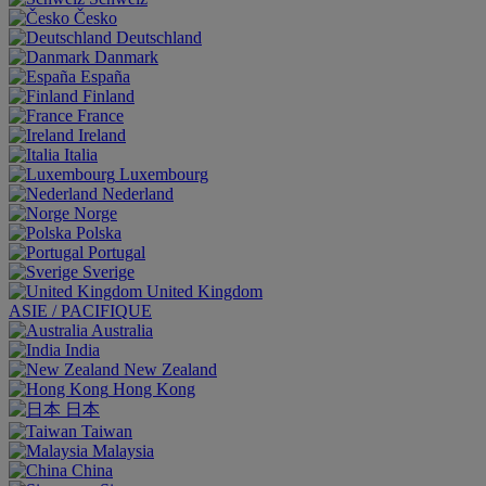
Česko
Deutschland
Danmark
España
Finland
France
Ireland
Italia
Luxembourg
Nederland
Norge
Polska
Portugal
Sverige
United Kingdom
ASIE / PACIFIQUE
Australia
India
New Zealand
Hong Kong
日本
Taiwan
Malaysia
China