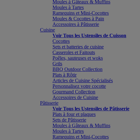
Moules à Gâteaux & Muffins
Moules à Tartes
Ramequins et Mini-Cocottes
Moules & Cocottes à Pain
Accessoires à Pâtisserie
Cuisine
Voir Tous les Ustensiles de Cuisson
Cocottes
Sets et batteries de cuisine
Casseroles et Faitouts
Poêles, sauteuses et woks
Grils
BBQ Outdoor Collection
Plats à Rôtir
Articles de Cuisine Spécialisés
Personnalisez votre cocotte
Gourmand Collection
Accessoires de Cuisine
Pâtisserie
Voir Tous les Ustensiles de Pâtisserie
Plats à four et plaques
Sets de Pâtisserie
Moules à Gâteaux & Muffins
Moules à Tartes
Ramequins et Mini-Cocottes