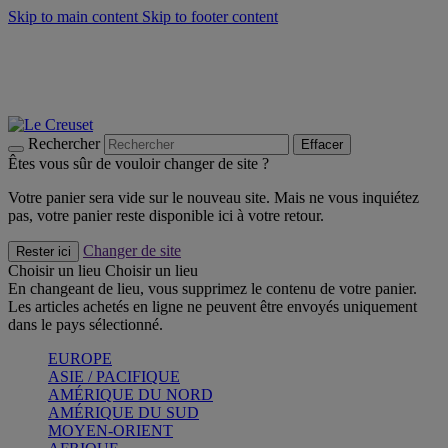
Skip to main content
Skip to footer content
Faites vivre l’été avec la Collection BBQ Outdoor & Thym -
Craquez
Les indispensables Le Creuset -
Craquez
Newsletter: Inscrivez-vous et économisez 10%! -
Inscrivez-vous
maintenant
Rechercher
Effacer
Êtes vous sûr de vouloir changer de site ?
Votre panier sera vide sur le nouveau site. Mais ne vous inquiétez
pas, votre panier reste disponible ici à votre retour.
Changer de site
Rester ici
Choisir un lieu
Choisir un lieu
En changeant de lieu, vous supprimez le contenu de votre panier.
Les articles achetés en ligne ne peuvent être envoyés uniquement
dans le pays sélectionné.
EUROPE
ASIE / PACIFIQUE
AMÉRIQUE DU NORD
AMÉRIQUE DU SUD
MOYEN-ORIENT