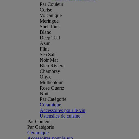
Par Couleur
Cerise
Volcanique
Meringue
Shell Pink
Blanc
Deep Teal
Azur
Flint
Sea Salt
Noir Mat
Bleu Riviera
Chambray
Onyx
Multicolour
Rose Quartz
Nuit
Par Catégorie
Céramique
Accessoires pour le vin
Ustensiles de cuisine
Par Couleur
Par Catégorie
Céramique
Accessoires pour le vin