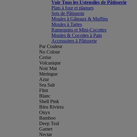
Voir Tous les Ustensiles de Pâtisserie
Plats à four et plaques
Sets de Pâtisserie
Moules à Gâteaux & Muffins
Moules à Tartes
Ramequins et Mini-Cocottes
Moules & Cocottes à Pain
Accessoires à Pâtisserie
Par Couleur
No Colour
Cerise
Volcanique
Noir Mat
Meringue
Azur
Sea Salt
Flint
Blanc
Shell Pink
Bleu Riviera
Onyx
Bamboo
Deep Teal
Garnet
Nectar