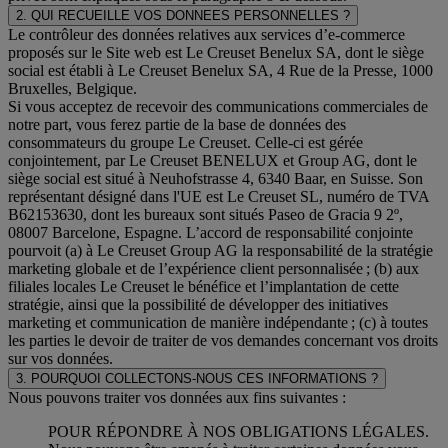
2. QUI RECUEILLE VOS DONNEES PERSONNELLES ?
Le contrôleur des données relatives aux services d’e-commerce
proposés sur le Site web est Le Creuset Benelux SA, dont le siège
social est établi à Le Creuset Benelux SA, 4 Rue de la Presse, 1000
Bruxelles, Belgique.
Si vous acceptez de recevoir des communications commerciales de
notre part, vous ferez partie de la base de données des
consommateurs du groupe Le Creuset. Celle-ci est gérée
conjointement, par Le Creuset BENELUX et Group AG, dont le
siège social est situé à Neuhofstrasse 4, 6340 Baar, en Suisse. Son
représentant désigné dans l'UE est Le Creuset SL, numéro de TVA
B62153630, dont les bureaux sont situés Paseo de Gracia 9 2º,
08007 Barcelone, Espagne. L’accord de responsabilité conjointe
pourvoit (a) à Le Creuset Group AG la responsabilité de la stratégie
marketing globale et de l’expérience client personnalisée ; (b) aux
filiales locales Le Creuset le bénéfice et l’implantation de cette
stratégie, ainsi que la possibilité de développer des initiatives
marketing et communication de manière indépendante ; (c) à toutes
les parties le devoir de traiter de vos demandes concernant vos droits
sur vos données.
3. POURQUOI COLLECTONS-NOUS CES INFORMATIONS ?
Nous pouvons traiter vos données aux fins suivantes :
POUR RÉPONDRE À NOS OBLIGATIONS LÉGALES.