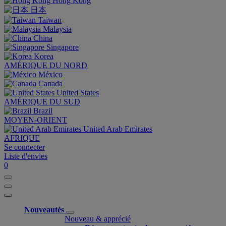
Hong Kong
日本
Taiwan
Malaysia
China
Singapore
Korea
AMÉRIQUE DU NORD
México
Canada
United States
AMÉRIQUE DU SUD
Brazil
MOYEN-ORIENT
United Arab Emirates
AFRIQUE
Se connecter
Liste d'envies
0
Nouveautés
Nouveau & apprécié