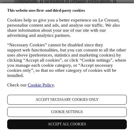
comptabilité, la facturation et certaines vérifications, la
vérification des paiements par carte, le dépistage de la fraude,
This website uses first- and third-party cookies
la sécurité, la sécurisation et les tests de nos systèmes, la
maintenance et les analyses statistiques. Occasionnellement,
Cookies help us give you a better experience on Le Creuset,
nous pourrons avoir à vous contacter pour des raisons
personalise content and ads, and analyse our traffic. We also
administratives ou opérationnelles, comme par exemple
share information about your use of our site with our
l’envoi d’une confirmation de commande. Nous utiliserons
advertising and analytics partners.
aussi vos données personnelles pour répondre à vos demandes
transmises par notre Site web ou par d’autres canaux. Cette
“Necessary Cookies” cannot be disabled since they
activité de traitement est requise pour nous permettre de
support web functionalities, but you can consent to all the other
prester nos services à votre intention. Nous pouvons traiter
uses above (preferences, statistics and marketing cookies) by
clicking “Accept all cookies”, or click “Cookie settings”, where
vos données en fonction de notre intérêt légitime (dûment
you manage each cookie category, or “Accept necessary
équilibré avec vos droits et libertés) pour vous envoyer des e-
cookies only”, so that no other category of cookies will be
mails de suivi dans le cas où vous auriez ajouté des articles
installed.
dans votre panier sans finaliser votre achat en ligne. Si vous
ne finalisez pas l'achat dans un certain délai, aucune autre
Check our
Cookie Policy
.
communication de suivi ne sera envoyée.
POUR VOUS INFORMER À PROPOS DES
NOUVELLES ET OFFRES CONCERNANT LES
ACCEPT NECESSARY COOKIES ONLY
PRODUITS LE CREUSET
Si vous nous avez donné votre autorisation dans ce sens (par
COOKIE SETTINGS
exemple en souscrivant à notre lettre d’information au
moment de créer un compte sur le Site web), nous vous ferons
ACCEPT ALL COOKIES
parvenir des communications de marketing personnalisées et
des nouvelles concernant les initiatives lancées par Le Creuset