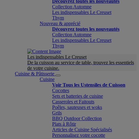
Découvrez toutes les nouveautés
Collection Automne
Les indispensables Le Creuset
Thym
Nouveau & apprécié
Découvrez toutes les nouveautés
Collection Automne
Les indispensables Le Creuset
Thym
Les indispensables Le Creuset
De la cuisson au service de table, trouvez les essentiels
de votre cuisine.
Cuisine & Pâtisserie
Cuisine
Voir Tous les Ustensiles de Cuisson
Cocottes
Sets et batteries de cuisine
Casseroles et Faitouts
Poêles, sauteuses et woks
Grils
BBQ Outdoor Collection
Plats à Rôtir
Articles de Cuisine Spécialisés
Personnalisez votre cocotte