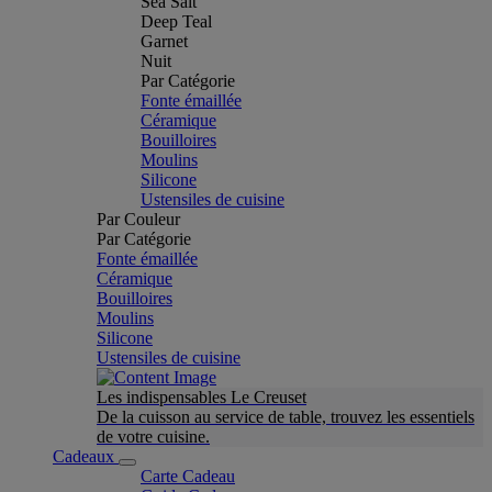
Sea Salt
Deep Teal
Garnet
Nuit
Par Catégorie
Fonte émaillée
Céramique
Bouilloires
Moulins
Silicone
Ustensiles de cuisine
Par Couleur
Par Catégorie
Fonte émaillée
Céramique
Bouilloires
Moulins
Silicone
Ustensiles de cuisine
Les indispensables Le Creuset
De la cuisson au service de table, trouvez les essentiels
de votre cuisine.
Cadeaux
Carte Cadeau