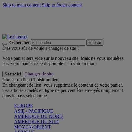
Skip to main content
Skip to footer content
Faites vivre l’été avec la Collection BBQ Outdoor & Thym -
Craquez
Les indispensables Le Creuset -
Craquez
Newsletter: Inscrivez-vous et économisez 10%! -
Inscrivez-vous
maintenant
Rechercher
Effacer
Êtes vous sûr de vouloir changer de site ?
Votre panier sera vide sur le nouveau site. Mais ne vous inquiétez
pas, votre panier reste disponible ici à votre retour.
Changer de site
Rester ici
Choisir un lieu
Choisir un lieu
En changeant de lieu, vous supprimez le contenu de votre panier.
Les articles achetés en ligne ne peuvent être envoyés uniquement
dans le pays sélectionné.
EUROPE
ASIE / PACIFIQUE
AMÉRIQUE DU NORD
AMÉRIQUE DU SUD
MOYEN-ORIENT