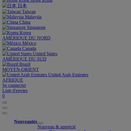
Hong Kong
日本
Taiwan
Malaysia
China
Singapore
Korea
AMÉRIQUE DU NORD
México
Canada
United States
AMÉRIQUE DU SUD
Brazil
MOYEN-ORIENT
United Arab Emirates
AFRIQUE
Se connecter
Liste d'envies
0
Nouveautés
Nouveau & apprécié