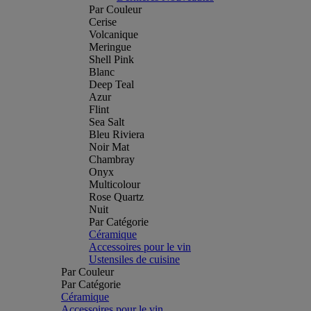
Par Couleur
Cerise
Volcanique
Meringue
Shell Pink
Blanc
Deep Teal
Azur
Flint
Sea Salt
Bleu Riviera
Noir Mat
Chambray
Onyx
Multicolour
Rose Quartz
Nuit
Par Catégorie
Céramique
Accessoires pour le vin
Ustensiles de cuisine
Par Couleur
Par Catégorie
Céramique
Accessoires pour le vin