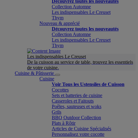
Découvrez toutes les nouveautés
Collection Automne
Les indispensables Le Creuset
Thym
Nouveau & apprécié
Découvrez toutes les nouveautés
Collection Automne
Les indispensables Le Creuset
Thym
Les indispensables Le Creuset
De la cuisson au service de table, trouvez les essentiels
de votre cuisine.
Cuisine & Pâtisserie
Cuisine
Voir Tous les Ustensiles de Cuisson
Cocottes
Sets et batteries de cuisine
Casseroles et Faitouts
Poêles, sauteuses et woks
Grils
BBQ Outdoor Collection
Plats à Rôtir
Articles de Cuisine Spécialisés
Personnalisez votre cocotte