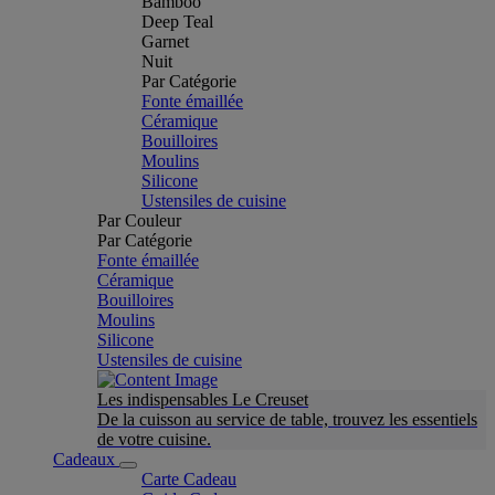
Bamboo
Deep Teal
Garnet
Nuit
Par Catégorie
Fonte émaillée
Céramique
Bouilloires
Moulins
Silicone
Ustensiles de cuisine
Par Couleur
Par Catégorie
Fonte émaillée
Céramique
Bouilloires
Moulins
Silicone
Ustensiles de cuisine
Les indispensables Le Creuset
De la cuisson au service de table, trouvez les essentiels
de votre cuisine.
Cadeaux
Carte Cadeau