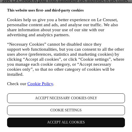
avec Le Creuset et pour vous transmettre des nouvelles et des offres
spéciales
This website uses first- and third-party cookies
Si vous décidez de faire partie de la base de données de clients du
groupe et de recevoir les newsletters et les communications
Cookies help us give you a better experience on Le Creuset,
marketing de Le Creuset, nous vous enverrons des informations
personalise content and ads, and analyse our traffic. We also
personnalisées et vous informerons du lancement de nouveaux
share information about your use of our site with our
produits, des offres exclusives, des démonstrations culinaires ou
advertising and analytics partners.
évènements à venir, et des promotions qui vous sont réservées.
Désabonnement :
“Necessary Cookies” cannot be disabled since they
Vous pouvez cesser de recevoir nos communications marketing à
support web functionalities, but you can consent to all the other
tout moment, gratuitement, en utilisant les méthodes indiquées dans
uses above (preferences, statistics and marketing cookies) by
chaque communication (par exemple, pour vous désinscrire de la
clicking “Accept all cookies”, or click “Cookie settings”, where
newsletter, vous pouvez cliquer sur le lien de désinscription figurant
you manage each cookie category, or “Accept necessary
au bas de chaque e-mail). En tout état de cause, si vous souhaitez
cookies only”, so that no other category of cookies will be
installed.
mettre fin à l'une de nos activités marketing, veuillez nous envoyer
un courrier électronique à l'adresse:
privacy@lecreuset.com
. Votre
Check our
Cookie Policy
.
désinscription sera traitée dans les meilleurs délais, mais dans
certaines circonstances, il se peut que vous receviez quelques
communications supplémentaires jusqu'à ce que votre désinscription
ACCEPT NECESSARY COOKIES ONLY
soit complètement traitée.
C’est vous qui contrôlez vos données
COOKIE SETTINGS
N'oubliez pas que vous avez le contrôle de vos données et que vous
pouvez gérer vos préférences à tout moment. Nous vous
garantissons de ne jamais transmettre vos données à des
ACCEPT ALL COOKIES
organisations tierces à des fins marketing sans votre autorisation.