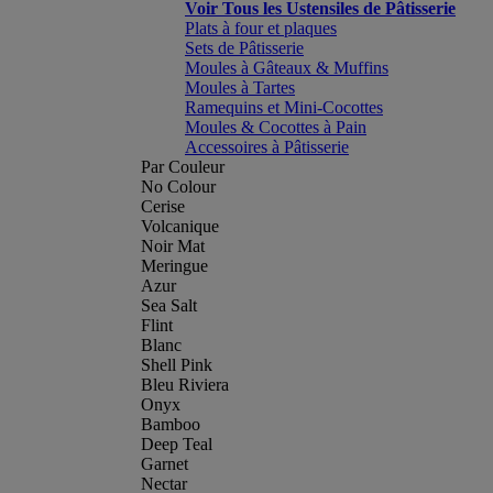
Voir Tous les Ustensiles de Pâtisserie
Plats à four et plaques
Sets de Pâtisserie
Moules à Gâteaux & Muffins
Moules à Tartes
Ramequins et Mini-Cocottes
Moules & Cocottes à Pain
Accessoires à Pâtisserie
Par Couleur
No Colour
Cerise
Volcanique
Noir Mat
Meringue
Azur
Sea Salt
Flint
Blanc
Shell Pink
Bleu Riviera
Onyx
Bamboo
Deep Teal
Garnet
Nectar