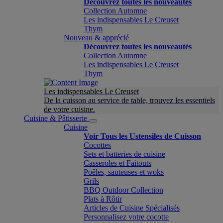
Découvrez toutes les nouveautés
Collection Automne
Les indispensables Le Creuset
Thym
Nouveau & apprécié
Découvrez toutes les nouveautés
Collection Automne
Les indispensables Le Creuset
Thym
Les indispensables Le Creuset
De la cuisson au service de table, trouvez les essentiels
de votre cuisine.
Cuisine & Pâtisserie
Cuisine
Voir Tous les Ustensiles de Cuisson
Cocottes
Sets et batteries de cuisine
Casseroles et Faitouts
Poêles, sauteuses et woks
Grils
BBQ Outdoor Collection
Plats à Rôtir
Articles de Cuisine Spécialisés
Personnalisez votre cocotte