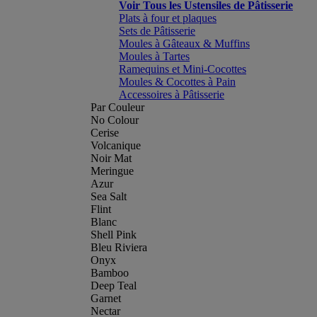
Voir Tous les Ustensiles de Pâtisserie
Plats à four et plaques
Sets de Pâtisserie
Moules à Gâteaux & Muffins
Moules à Tartes
Ramequins et Mini-Cocottes
Moules & Cocottes à Pain
Accessoires à Pâtisserie
Par Couleur
No Colour
Cerise
Volcanique
Noir Mat
Meringue
Azur
Sea Salt
Flint
Blanc
Shell Pink
Bleu Riviera
Onyx
Bamboo
Deep Teal
Garnet
Nectar