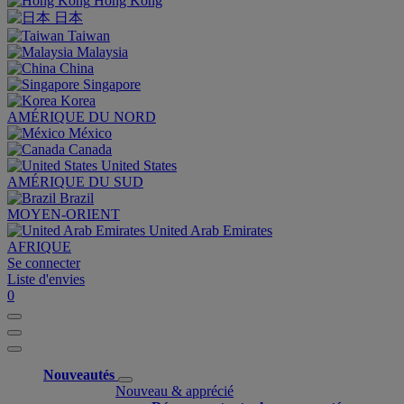
Hong Kong
日本
Taiwan
Malaysia
China
Singapore
Korea
AMÉRIQUE DU NORD
México
Canada
United States
AMÉRIQUE DU SUD
Brazil
MOYEN-ORIENT
United Arab Emirates
AFRIQUE
Se connecter
Liste d'envies
0
Nouveautés
Nouveau & apprécié