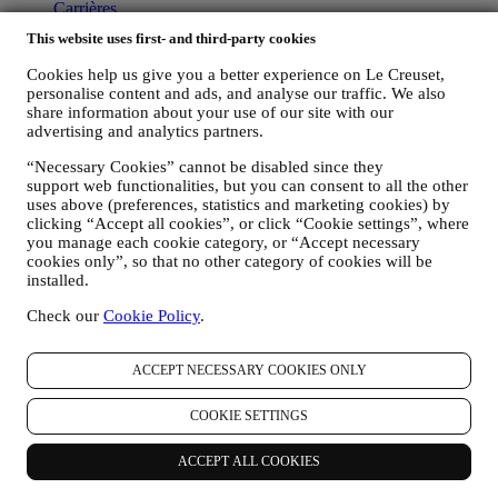
Carrières
This website uses first- and third-party cookies
Assistance
Cookies help us give you a better experience on Le Creuset,
Entretien et Utilisation
personalise content and ads, and analyse our traffic. We also
Garantie
share information about your use of our site with our
FAQs
advertising and analytics partners.
Livraison et retours
Nous contacter
“Necessary Cookies” cannot be disabled since they
Droit de rétractation
support web functionalities, but you can consent to all the other
uses above (preferences, statistics and marketing cookies) by
Légal
clicking “Accept all cookies”, or click “Cookie settings”, where
you manage each cookie category, or “Accept necessary
Conditions générales
cookies only”, so that no other category of cookies will be
Conditions Générales de Vente et d'Utilisation des Cartes
installed.
Cadeaux
Check our
Cookie Policy
.
Politique de confidentialité
Politique en matière de cookies
Conditions Générales D'utilisation
ACCEPT NECESSARY COOKIES ONLY
Avis sur le respect de la vie privée – Vidéosurveillance en
magasin
COOKIE SETTINGS
Copyright © 2026, Le Creuset Benelux SA. All rights reserved. BE
0880 053 779.
ACCEPT ALL COOKIES
Légal
CONDITIONS GÉNÉRALES
Conditions générales d’utilisation et