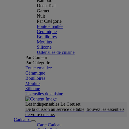
Bamboo
Deep Teal
Garnet
Nuit
Par Catégorie
Fonte émaillée
Céramique
Bouilloires
Moulins
Silicone
Ustensiles de cuisine
Par Couleur
Par Catégorie
Fonte émaillée
Céramique
Bouilloires
Moulins
Silicone
Ustensiles de cuisine
Les indispensables Le Creuset
De la cuisson au service de table, trouvez les essentiels
de votre cuisine.
Cadeaux
Carte Cadeau