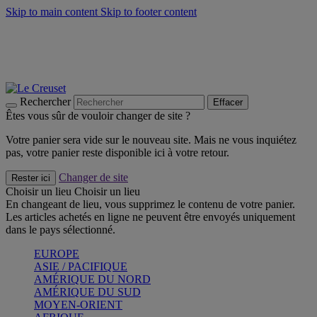
Skip to main content
Skip to footer content
Faites vivre l’été avec la Collection BBQ Outdoor & Thym -
Craquez
Les indispensables Le Creuset -
Craquez
Newsletter: Inscrivez-vous et économisez 10%! -
Inscrivez-vous
maintenant
Rechercher
Effacer
Êtes vous sûr de vouloir changer de site ?
Votre panier sera vide sur le nouveau site. Mais ne vous inquiétez
pas, votre panier reste disponible ici à votre retour.
Changer de site
Rester ici
Choisir un lieu
Choisir un lieu
En changeant de lieu, vous supprimez le contenu de votre panier.
Les articles achetés en ligne ne peuvent être envoyés uniquement
dans le pays sélectionné.
EUROPE
ASIE / PACIFIQUE
AMÉRIQUE DU NORD
AMÉRIQUE DU SUD
MOYEN-ORIENT