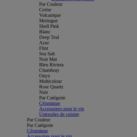
Par Couleur
Cerise
Volcanique
Meringue
Shell Pink
Blanc
Deep Teal
Azur
Flint
Sea Salt
Noir Mat
Bleu Riviera
Chambray
Onyx
Multicolour
Rose Quartz
Nuit
Par Catégorie
Céramique
Accessoires pour le vin
Ustensiles de cuisine
Par Couleur
Par Catégorie
Céramique
Accessoires pour le vin