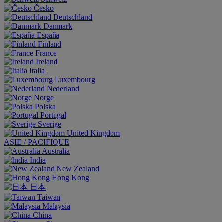
Česko
Deutschland
Danmark
España
Finland
France
Ireland
Italia
Luxembourg
Nederland
Norge
Polska
Portugal
Sverige
United Kingdom
ASIE / PACIFIQUE
Australia
India
New Zealand
Hong Kong
日本
Taiwan
Malaysia
China