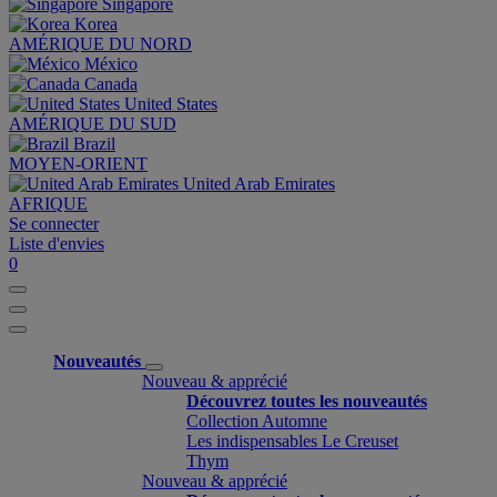
Singapore
Korea
AMÉRIQUE DU NORD
México
Canada
United States
AMÉRIQUE DU SUD
Brazil
MOYEN-ORIENT
United Arab Emirates
AFRIQUE
Se connecter
Liste d'envies
0
Nouveautés
Nouveau & apprécié
Découvrez toutes les nouveautés
Collection Automne
Les indispensables Le Creuset
Thym
Nouveau & apprécié