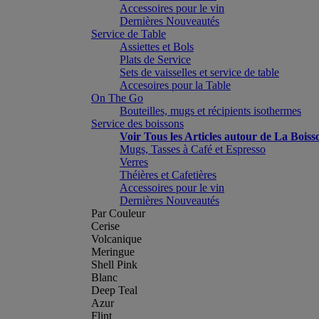
Accessoires pour le vin
Dernières Nouveautés
Service de Table
Assiettes et Bols
Plats de Service
Sets de vaisselles et service de table
Accesoires pour la Table
On The Go
Bouteilles, mugs et récipients isothermes
Service des boissons
Voir Tous les Articles autour de La Boiss
Mugs, Tasses à Café et Espresso
Verres
Théières et Cafetières
Accessoires pour le vin
Dernières Nouveautés
Par Couleur
Cerise
Volcanique
Meringue
Shell Pink
Blanc
Deep Teal
Azur
Flint