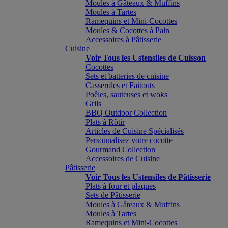
Moules à Gâteaux & Muffins
Moules à Tartes
Ramequins et Mini-Cocottes
Moules & Cocottes à Pain
Accessoires à Pâtisserie
Cuisine
Voir Tous les Ustensiles de Cuisson
Cocottes
Sets et batteries de cuisine
Casseroles et Faitouts
Poêles, sauteuses et woks
Grils
BBQ Outdoor Collection
Plats à Rôtir
Articles de Cuisine Spécialisés
Personnalisez votre cocotte
Gourmand Collection
Accessoires de Cuisine
Pâtisserie
Voir Tous les Ustensiles de Pâtisserie
Plats à four et plaques
Sets de Pâtisserie
Moules à Gâteaux & Muffins
Moules à Tartes
Ramequins et Mini-Cocottes