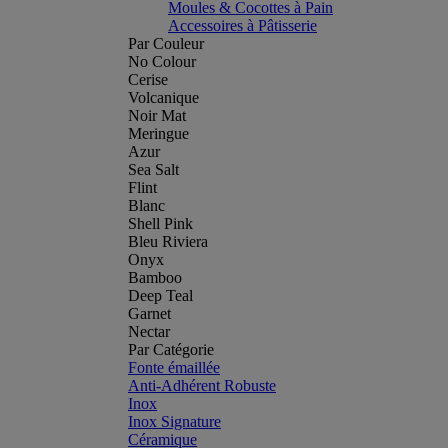
Moules & Cocottes à Pain
Accessoires à Pâtisserie
Par Couleur
No Colour
Cerise
Volcanique
Noir Mat
Meringue
Azur
Sea Salt
Flint
Blanc
Shell Pink
Bleu Riviera
Onyx
Bamboo
Deep Teal
Garnet
Nectar
Par Catégorie
Fonte émaillée
Anti-Adhérent Robuste
Inox
Inox Signature
Céramique