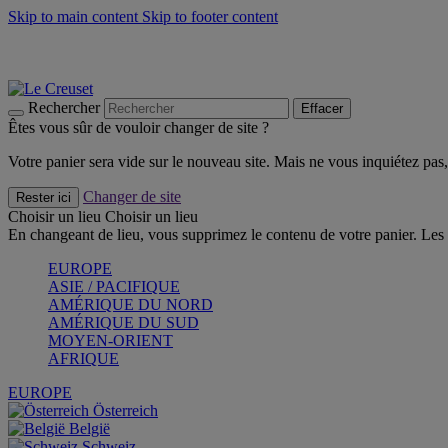
Skip to main content
Skip to footer content
Faites vivre l’été avec la Collection BBQ Outdoor & Thym -
Cra
Les indispensables Le Creuset -
Craquez
Newsletter: Inscrivez-vous et économisez 10%! -
Inscrivez-vous 
Rechercher
Effacer
Êtes vous sûr de vouloir changer de site ?
Votre panier sera vide sur le nouveau site. Mais ne vous inquiétez pas, 
Changer de site
Rester ici
Choisir un lieu
Choisir un lieu
En changeant de lieu, vous supprimez le contenu de votre panier. Les 
EUROPE
ASIE / PACIFIQUE
AMÉRIQUE DU NORD
AMÉRIQUE DU SUD
MOYEN-ORIENT
AFRIQUE
EUROPE
Österreich
België
Schweiz