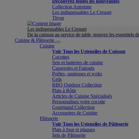
Découvrez toutes les nouveautés
Collection Automne
Les indispensables Le Creuset
Thym
Les indispensables Le Creuset
De la cuisson au service de table, trouvez les essentiels d
Cuisine & Pâtisserie
Cuisine
Voir Tous les Ustensiles de Cuisson
Cocottes
Sets et batteries de cuisine
Casseroles et Faitouts
Poêles, sauteuses et woks
Grils
BBQ Outdoor Collection
Plats à Rôtir
Articles de Cuisine Spécialisés
Personnalisez votre cocotte
Gourmand Collection
Accessoires de Cuisine
Pâtisserie
Voir Tous les Ustensiles de Pâtisserie
Plats à four et plaques
Sets de Pâtisserie