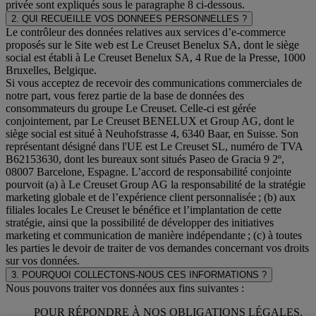
privée sont expliqués sous le paragraphe 8 ci-dessous.
2. QUI RECUEILLE VOS DONNEES PERSONNELLES ?
Le contrôleur des données relatives aux services d’e-commerce
proposés sur le Site web est Le Creuset Benelux SA, dont le siège
social est établi à Le Creuset Benelux SA, 4 Rue de la Presse, 1000
Bruxelles, Belgique.
Si vous acceptez de recevoir des communications commerciales de
notre part, vous ferez partie de la base de données des
consommateurs du groupe Le Creuset. Celle-ci est gérée
conjointement, par Le Creuset BENELUX et Group AG, dont le
siège social est situé à Neuhofstrasse 4, 6340 Baar, en Suisse. Son
représentant désigné dans l'UE est Le Creuset SL, numéro de TVA
B62153630, dont les bureaux sont situés Paseo de Gracia 9 2º,
08007 Barcelone, Espagne. L’accord de responsabilité conjointe
pourvoit (a) à Le Creuset Group AG la responsabilité de la stratégie
marketing globale et de l’expérience client personnalisée ; (b) aux
filiales locales Le Creuset le bénéfice et l’implantation de cette
stratégie, ainsi que la possibilité de développer des initiatives
marketing et communication de manière indépendante ; (c) à toutes
les parties le devoir de traiter de vos demandes concernant vos droits
sur vos données.
3. POURQUOI COLLECTONS-NOUS CES INFORMATIONS ?
Nous pouvons traiter vos données aux fins suivantes :
POUR RÉPONDRE À NOS OBLIGATIONS LÉGALES.