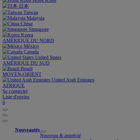
Hong Kong
日本
Taiwan
Malaysia
China
Singapore
Korea
AMÉRIQUE DU NORD
México
Canada
United States
AMÉRIQUE DU SUD
Brazil
MOYEN-ORIENT
United Arab Emirates
AFRIQUE
Se connecter
Liste d'envies
0
Nouveautés
Nouveau & apprécié