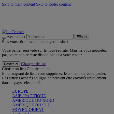
Skip to main content
Skip to footer content
Faites vivre l’été avec la Collection BBQ Outdoor & Thym -
Craquez
Les indispensables Le Creuset -
Craquez
Newsletter: Inscrivez-vous et économisez 10%! -
Inscrivez-vous
maintenant
Rechercher
Effacer
Êtes vous sûr de vouloir changer de site ?
Votre panier sera vide sur le nouveau site. Mais ne vous inquiétez
pas, votre panier reste disponible ici à votre retour.
Changer de site
Rester ici
Choisir un lieu
Choisir un lieu
En changeant de lieu, vous supprimez le contenu de votre panier.
Les articles achetés en ligne ne peuvent être envoyés uniquement
dans le pays sélectionné.
EUROPE
ASIE / PACIFIQUE
AMÉRIQUE DU NORD
AMÉRIQUE DU SUD
MOYEN-ORIENT