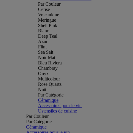
Par Couleur
Cerise
Volcanique
Meringue
Shell Pink
Blanc
Deep Teal
Azur
Flint
Sea Salt
Noir Mat
Bleu Riviera
Chambray
Onyx
Multicolour
Rose Quartz
Nuit
Par Catégorie
Céramique
Accessoires pour le vin
Ustensiles de cuisine
Par Couleur
Par Catégorie
Céramique
Accessoires pour le vin