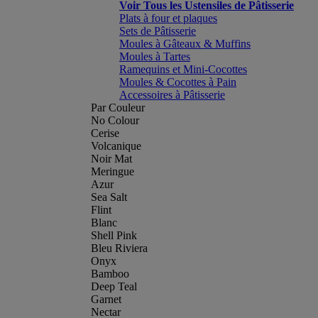
Voir Tous les Ustensiles de Pâtisserie
Plats à four et plaques
Sets de Pâtisserie
Moules à Gâteaux & Muffins
Moules à Tartes
Ramequins et Mini-Cocottes
Moules & Cocottes à Pain
Accessoires à Pâtisserie
Par Couleur
No Colour
Cerise
Volcanique
Noir Mat
Meringue
Azur
Sea Salt
Flint
Blanc
Shell Pink
Bleu Riviera
Onyx
Bamboo
Deep Teal
Garnet
Nectar