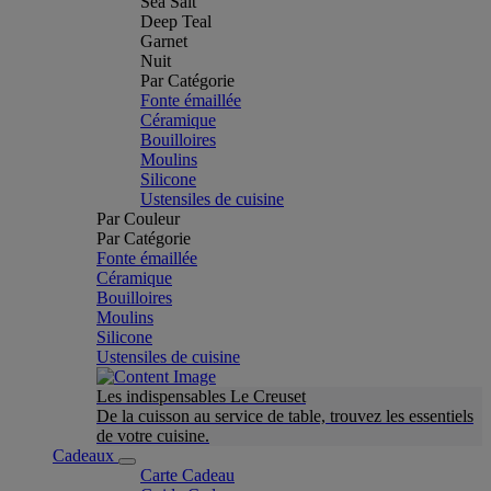
Sea Salt
Deep Teal
Garnet
Nuit
Par Catégorie
Fonte émaillée
Céramique
Bouilloires
Moulins
Silicone
Ustensiles de cuisine
Par Couleur
Par Catégorie
Fonte émaillée
Céramique
Bouilloires
Moulins
Silicone
Ustensiles de cuisine
Les indispensables Le Creuset
De la cuisson au service de table, trouvez les essentiels
de votre cuisine.
Cadeaux
Carte Cadeau