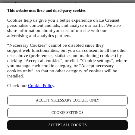
Nous pouvons être amenés à traiter certaines données vous
concernant afin de répondre à nos obligations légales, ainsi
This website uses first- and third-party cookies
qu’à d’autres obligations découlant d’instructions émises par
les pouvoirs publics.
Cookies help us give you a better experience on Le Creuset,
personalise content and ads, and analyse our traffic. We also
POUR CRÉER UN COMPTE LE CREUSET.
share information about your use of our site with our
Nous utiliserons vos données pour créer un compte Le
advertising and analytics partners.
Creuset, qui vous donnera accès à une série d’avantages
réservés aux utilisateurs enregistrés, qui vous permettra de
“Necessary Cookies” cannot be disabled since they
mieux tirer profit de nos services, comme un passage plus
support web functionalities, but you can consent to all the other
rapide à la caisse et la sauvegarde de multiples adresses
uses above (preferences, statistics and marketing cookies) by
d’expédition ou de consulter et de tracer les commandes.
clicking “Accept all cookies”, or click “Cookie settings”, where
Toute activité de traitement est requise pour nous permettre de
you manage each cookie category, or “Accept necessary
vous offrir ces services en tant que détenteur d’un compte Le
cookies only”, so that no other category of cookies will be
Creuset.
installed.
POUR GÉRER VOS COMMANDES ET ASSURER LA
FOURNITURE DE NOS PRODUITS OU LA
Check our
Cookie Policy
.
PRESTATION DE NOS SERVICES ET VOUS
PROPOSER NOTRE ASSISTANCE.
ACCEPT NECESSARY COOKIES ONLY
Nous utiliserons vos données pour gérer notre relation
contractuelle avec vous, vos achats de produits sur le Site web
et en boutique Le Creuset, votre utilisation du Site web, toute
COOKIE SETTINGS
assistance après-vente ultérieure ou votre participation à nos
concours. Nous pourrons avoir à traiter certaines données
ACCEPT ALL COOKIES
vous concernant pour gérer nos obligations administratives
liées à notre relation contractuelle avec vous, telles que la