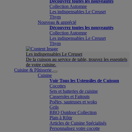
Découvrez toutes les nouveautés
Collection Automne
Les indispensables Le Creuset
Thym
Nouveau & apprécié
Découvrez toutes les nouveautés
Collection Automne
Les indispensables Le Creuset
Thym
Les indispensables Le Creuset
De la cuisson au service de table, trouvez les essentiels
de votre cuisine.
Cuisine & Pâtisserie
Cuisine
Voir Tous les Ustensiles de Cuisson
Cocottes
Sets et batteries de cuisine
Casseroles et Faitouts
Poêles, sauteuses et woks
Grils
BBQ Outdoor Collection
Plats à Rôtir
Articles de Cuisine Spécialisés
Personnalisez votre cocotte