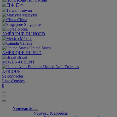
Hong Kong
日本
Taiwan
Malaysia
China
Singapore
Korea
AMÉRIQUE DU NORD
México
Canada
United States
AMÉRIQUE DU SUD
Brazil
MOYEN-ORIENT
United Arab Emirates
AFRIQUE
Se connecter
Liste d'envies
0
Nouveautés
Nouveau & apprécié