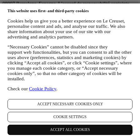
08007 Barcelone, Espagne. L’accord de responsabilité conjointe
pourvoit (a) à Le Creuset Group AG la responsabilité de la stratégie
This website uses first- and third-party cookies
marketing globale et de l’expérience client personnalisée ; (b) aux
filiales locales Le Creuset le bénéfice et l’implantation de cette
Cookies help us give you a better experience on Le Creuset,
stratégie, ainsi que la possibilité de développer des initiatives
personalise content and ads, and analyse our traffic. We also
share information about your use of our site with our
marketing et communication de manière indépendante ; (c) à toutes
advertising and analytics partners.
les parties le devoir de traiter de vos demandes concernant vos droits
sur vos données.
“Necessary Cookies” cannot be disabled since they
3. POURQUOI COLLECTONS-NOUS CES INFORMATIONS ?
support web functionalities, but you can consent to all the other
Nous pouvons traiter vos données aux fins suivantes :
uses above (preferences, statistics and marketing cookies) by
clicking “Accept all cookies”, or click “Cookie settings”, where
POUR RÉPONDRE À NOS OBLIGATIONS LÉGALES.
you manage each cookie category, or “Accept necessary
Nous pouvons être amenés à traiter certaines données vous
cookies only”, so that no other category of cookies will be
concernant afin de répondre à nos obligations légales, ainsi
installed.
qu’à d’autres obligations découlant d’instructions émises par
les pouvoirs publics.
Check our
Cookie Policy
.
POUR CRÉER UN COMPTE LE CREUSET.
Nous utiliserons vos données pour créer un compte Le
ACCEPT NECESSARY COOKIES ONLY
Creuset, qui vous donnera accès à une série d’avantages
réservés aux utilisateurs enregistrés, qui vous permettra de
mieux tirer profit de nos services, comme un passage plus
COOKIE SETTINGS
rapide à la caisse et la sauvegarde de multiples adresses
d’expédition ou de consulter et de tracer les commandes.
ACCEPT ALL COOKIES
Toute activité de traitement est requise pour nous permettre de
vous offrir ces services en tant que détenteur d’un compte Le