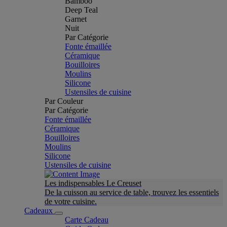
Bamboo
Deep Teal
Garnet
Nuit
Par Catégorie
Fonte émaillée
Céramique
Bouilloires
Moulins
Silicone
Ustensiles de cuisine
Par Couleur
Par Catégorie
Fonte émaillée
Céramique
Bouilloires
Moulins
Silicone
Ustensiles de cuisine
Les indispensables Le Creuset
De la cuisson au service de table, trouvez les essentiels
de votre cuisine.
Cadeaux
Carte Cadeau