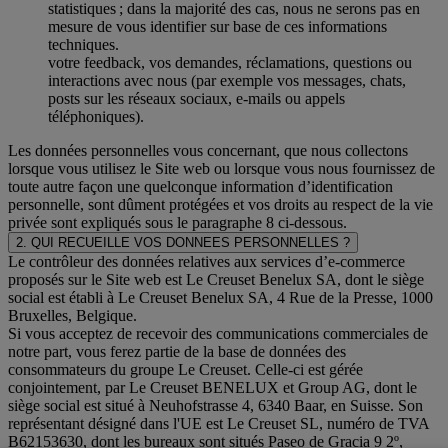
statistiques ; dans la majorité des cas, nous ne serons pas en
mesure de vous identifier sur base de ces informations
techniques.
votre feedback, vos demandes, réclamations, questions ou
interactions avec nous (par exemple vos messages, chats,
posts sur les réseaux sociaux, e-mails ou appels
téléphoniques).
Les données personnelles vous concernant, que nous collectons
lorsque vous utilisez le Site web ou lorsque vous nous fournissez de
toute autre façon une quelconque information d’identification
personnelle, sont dûment protégées et vos droits au respect de la vie
privée sont expliqués sous le paragraphe 8 ci-dessous.
2. QUI RECUEILLE VOS DONNEES PERSONNELLES ?
Le contrôleur des données relatives aux services d’e-commerce
proposés sur le Site web est Le Creuset Benelux SA, dont le siège
social est établi à Le Creuset Benelux SA, 4 Rue de la Presse, 1000
Bruxelles, Belgique.
Si vous acceptez de recevoir des communications commerciales de
notre part, vous ferez partie de la base de données des
consommateurs du groupe Le Creuset. Celle-ci est gérée
conjointement, par Le Creuset BENELUX et Group AG, dont le
siège social est situé à Neuhofstrasse 4, 6340 Baar, en Suisse. Son
représentant désigné dans l'UE est Le Creuset SL, numéro de TVA
B62153630, dont les bureaux sont situés Paseo de Gracia 9 2º,