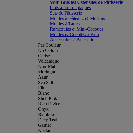
Voir Tous les Ustensiles de Pâtisserie
Plats à four et plaques
Sets de Pâtisserie
Moules à Gâteaux & Muffins
Moules à Tartes
Ramequins et Mini-Cocottes
Moules & Cocottes à Pain
Accessoires à Pâtisserie
Par Couleur
No Colour
Cerise
Volcanique
Noir Mat
Meringue
Azur
Sea Salt
Flint
Blanc
Shell Pink
Bleu Riviera
Onyx
Bamboo
Deep Teal
Garnet
Nectar