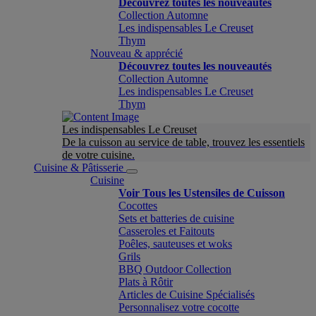
Découvrez toutes les nouveautés
Collection Automne
Les indispensables Le Creuset
Thym
Nouveau & apprécié
Découvrez toutes les nouveautés
Collection Automne
Les indispensables Le Creuset
Thym
Les indispensables Le Creuset
De la cuisson au service de table, trouvez les essentiels
de votre cuisine.
Cuisine & Pâtisserie
Cuisine
Voir Tous les Ustensiles de Cuisson
Cocottes
Sets et batteries de cuisine
Casseroles et Faitouts
Poêles, sauteuses et woks
Grils
BBQ Outdoor Collection
Plats à Rôtir
Articles de Cuisine Spécialisés
Personnalisez votre cocotte