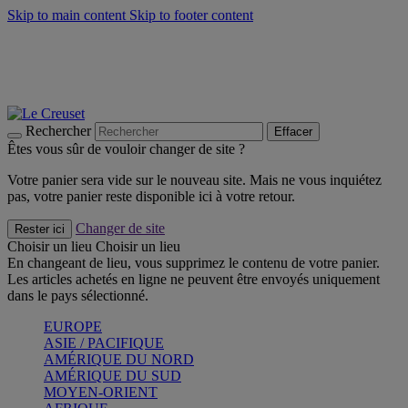
Skip to main content
Skip to footer content
Faites vivre l’été avec la Collection BBQ Outdoor & Thym -
Craquez
Les indispensables Le Creuset -
Craquez
Newsletter: Inscrivez-vous et économisez 10%! -
Inscrivez-vous
maintenant
Rechercher
Effacer
Êtes vous sûr de vouloir changer de site ?
Votre panier sera vide sur le nouveau site. Mais ne vous inquiétez
pas, votre panier reste disponible ici à votre retour.
Changer de site
Rester ici
Choisir un lieu
Choisir un lieu
En changeant de lieu, vous supprimez le contenu de votre panier.
Les articles achetés en ligne ne peuvent être envoyés uniquement
dans le pays sélectionné.
EUROPE
ASIE / PACIFIQUE
AMÉRIQUE DU NORD
AMÉRIQUE DU SUD
MOYEN-ORIENT