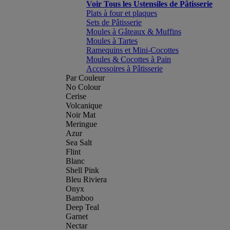
Voir Tous les Ustensiles de Pâtisserie
Plats à four et plaques
Sets de Pâtisserie
Moules à Gâteaux & Muffins
Moules à Tartes
Ramequins et Mini-Cocottes
Moules & Cocottes à Pain
Accessoires à Pâtisserie
Par Couleur
No Colour
Cerise
Volcanique
Noir Mat
Meringue
Azur
Sea Salt
Flint
Blanc
Shell Pink
Bleu Riviera
Onyx
Bamboo
Deep Teal
Garnet
Nectar