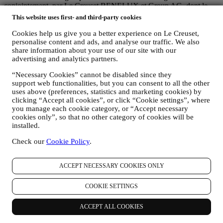
conjointement, par Le Creuset BENELUX et Group AG, dont le
siège social est situé à Neuhofstrasse 4, 6340 Baar, en Suisse. Son
This website uses first- and third-party cookies
représentant désigné dans l'UE est Le Creuset SL, numéro de TVA
B62153630, dont les bureaux sont situés Paseo de Gracia 9 2º,
Cookies help us give you a better experience on Le Creuset,
08007 Barcelone, Espagne. L’accord de responsabilité conjointe
personalise content and ads, and analyse our traffic. We also
share information about your use of our site with our
pourvoit (a) à Le Creuset Group AG la responsabilité de la stratégie
advertising and analytics partners.
marketing globale et de l’expérience client personnalisée ; (b) aux
filiales locales Le Creuset le bénéfice et l’implantation de cette
“Necessary Cookies” cannot be disabled since they
stratégie, ainsi que la possibilité de développer des initiatives
support web functionalities, but you can consent to all the other
marketing et communication de manière indépendante ; (c) à toutes
uses above (preferences, statistics and marketing cookies) by
les parties le devoir de traiter de vos demandes concernant vos droits
clicking “Accept all cookies”, or click “Cookie settings”, where
sur vos données.
you manage each cookie category, or “Accept necessary
3. POURQUOI COLLECTONS-NOUS CES INFORMATIONS ?
cookies only”, so that no other category of cookies will be
Nous pouvons traiter vos données aux fins suivantes :
installed.
POUR RÉPONDRE À NOS OBLIGATIONS LÉGALES.
Check our
Cookie Policy
.
Nous pouvons être amenés à traiter certaines données vous
concernant afin de répondre à nos obligations légales, ainsi
ACCEPT NECESSARY COOKIES ONLY
qu’à d’autres obligations découlant d’instructions émises par
les pouvoirs publics.
POUR CRÉER UN COMPTE LE CREUSET.
COOKIE SETTINGS
Nous utiliserons vos données pour créer un compte Le
Creuset, qui vous donnera accès à une série d’avantages
ACCEPT ALL COOKIES
réservés aux utilisateurs enregistrés, qui vous permettra de
mieux tirer profit de nos services, comme un passage plus