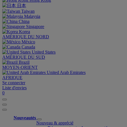
Hong Kong
日本
Taiwan
Malaysia
China
Singapore
Korea
AMÉRIQUE DU NORD
México
Canada
United States
AMÉRIQUE DU SUD
Brazil
MOYEN-ORIENT
United Arab Emirates
AFRIQUE
Se connecter
Liste d'envies
0
Nouveautés
Nouveau & apprécié