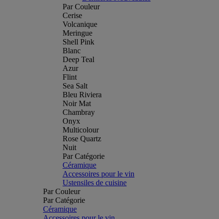
Par Couleur
Cerise
Volcanique
Meringue
Shell Pink
Blanc
Deep Teal
Azur
Flint
Sea Salt
Bleu Riviera
Noir Mat
Chambray
Onyx
Multicolour
Rose Quartz
Nuit
Par Catégorie
Céramique
Accessoires pour le vin
Ustensiles de cuisine
Par Couleur
Par Catégorie
Céramique
Accessoires pour le vin