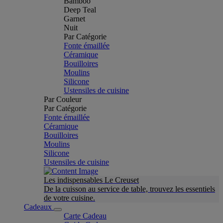
Bamboo
Deep Teal
Garnet
Nuit
Par Catégorie
Fonte émaillée
Céramique
Bouilloires
Moulins
Silicone
Ustensiles de cuisine
Par Couleur
Par Catégorie
Fonte émaillée
Céramique
Bouilloires
Moulins
Silicone
Ustensiles de cuisine
Les indispensables Le Creuset
De la cuisson au service de table, trouvez les essentiels
de votre cuisine.
Cadeaux
Carte Cadeau