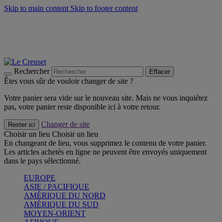
Skip to main content
Skip to footer content
Faites vivre l’été avec la Collection BBQ Outdoor & Thym -
Craquez
Les indispensables Le Creuset -
Craquez
Newsletter: Inscrivez-vous et économisez 10%! -
Inscrivez-vous
maintenant
Rechercher
Effacer
Êtes vous sûr de vouloir changer de site ?
Votre panier sera vide sur le nouveau site. Mais ne vous inquiétez
pas, votre panier reste disponible ici à votre retour.
Changer de site
Rester ici
Choisir un lieu
Choisir un lieu
En changeant de lieu, vous supprimez le contenu de votre panier.
Les articles achetés en ligne ne peuvent être envoyés uniquement
dans le pays sélectionné.
EUROPE
ASIE / PACIFIQUE
AMÉRIQUE DU NORD
AMÉRIQUE DU SUD
MOYEN-ORIENT