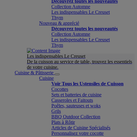
Découvrez toutes les nouveautés
Collection Automne
Les indispensables Le Creuset
Thym
Nouveau & apprécié
Découvrez toutes les nouveautés
Collection Automne
Les indispensables Le Creuset
Thym
Les indispensables Le Creuset
De la cuisson au service de table, trouvez les essentiels
de votre cuisine.
Cuisine & Pâtisserie
Cuisine
Voir Tous les Ustensiles de Cuisson
Cocottes
Sets et batteries de cuisine
Casseroles et Faitouts
Poêles, sauteuses et woks
Grils
BBQ Outdoor Collection
Plats à Rôtir
Articles de Cuisine Spécialisés
Personnalisez votre cocotte