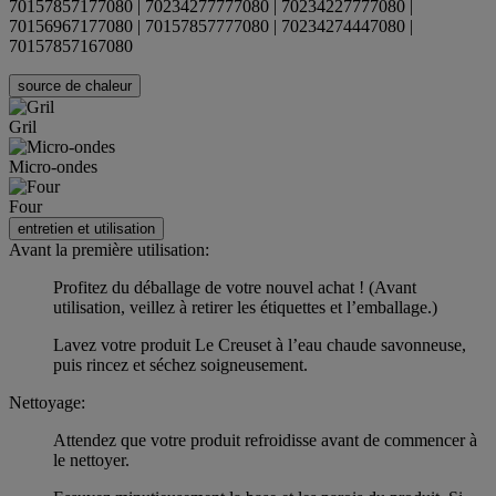
70157857177080 | 70234277777080 | 70234227777080 |
70156967177080 | 70157857777080 | 70234274447080 |
70157857167080
source de chaleur
Gril
Micro-ondes
Four
entretien et utilisation
Avant la première utilisation:
Profitez du déballage de votre nouvel achat ! (Avant
utilisation, veillez à retirer les étiquettes et l’emballage.)
Lavez votre produit Le Creuset à l’eau chaude savonneuse,
puis rincez et séchez soigneusement.
Nettoyage:
Attendez que votre produit refroidisse avant de commencer à
le nettoyer.