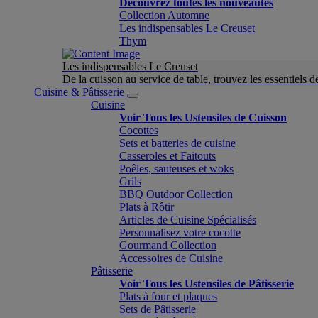
Découvrez toutes les nouveautés
Collection Automne
Les indispensables Le Creuset
Thym
Les indispensables Le Creuset
De la cuisson au service de table, trouvez les essentiels d
Cuisine & Pâtisserie
Cuisine
Voir Tous les Ustensiles de Cuisson
Cocottes
Sets et batteries de cuisine
Casseroles et Faitouts
Poêles, sauteuses et woks
Grils
BBQ Outdoor Collection
Plats à Rôtir
Articles de Cuisine Spécialisés
Personnalisez votre cocotte
Gourmand Collection
Accessoires de Cuisine
Pâtisserie
Voir Tous les Ustensiles de Pâtisserie
Plats à four et plaques
Sets de Pâtisserie