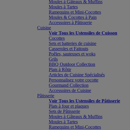
Moules à Gâteaux & Muffins
Moules à Tartes
Ramequins et Mini-Cocottes
Moules & Cocottes à Pain
Accessoires à Pâtisserie
Cuisine
Voir Tous les Ustensiles de Cuisson
Cocottes
Sets et batteries de cuisine
Casseroles et Faitouts
Poêles, sauteuses et woks
Grils
BBQ Outdoor Collection
Plats à Rôtir
Articles de Cuisine Spécialisés
Personnalisez votre cocotte
Gourmand Collection
Accessoires de Cuisine
Pâtisserie
Voir Tous les Ustensiles de Pâtisserie
Plats à four et plaques
Sets de Pâtisserie
Moules à Gâteaux & Muffins
Moules à Tartes
Ramequins et Mini-Cocottes