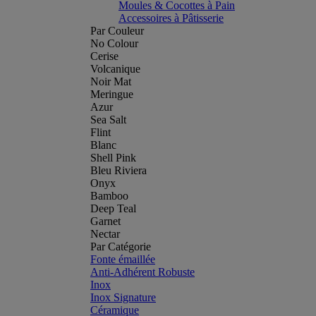
Moules & Cocottes à Pain
Accessoires à Pâtisserie
Par Couleur
No Colour
Cerise
Volcanique
Noir Mat
Meringue
Azur
Sea Salt
Flint
Blanc
Shell Pink
Bleu Riviera
Onyx
Bamboo
Deep Teal
Garnet
Nectar
Par Catégorie
Fonte émaillée
Anti-Adhérent Robuste
Inox
Inox Signature
Céramique