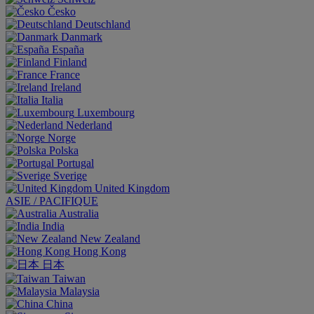
Česko
Deutschland
Danmark
España
Finland
France
Ireland
Italia
Luxembourg
Nederland
Norge
Polska
Portugal
Sverige
United Kingdom
ASIE / PACIFIQUE
Australia
India
New Zealand
Hong Kong
日本
Taiwan
Malaysia
China