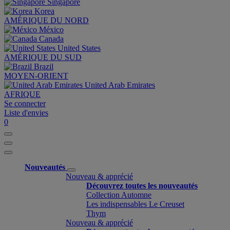
Singapore
Korea
AMÉRIQUE DU NORD
México
Canada
United States
AMÉRIQUE DU SUD
Brazil
MOYEN-ORIENT
United Arab Emirates
AFRIQUE
Se connecter
Liste d'envies
0
Nouveautés
Nouveau & apprécié
Découvrez toutes les nouveautés
Collection Automne
Les indispensables Le Creuset
Thym
Nouveau & apprécié