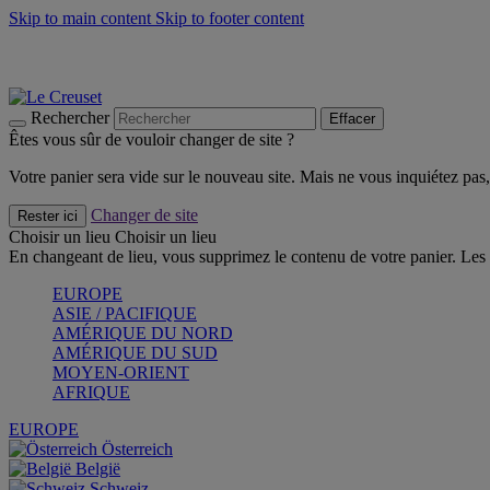
Skip to main content
Skip to footer content
Faites vivre l’été avec la Collection BBQ Outdoor & Thym -
Cra
Les indispensables Le Creuset -
Craquez
Newsletter: Inscrivez-vous et économisez 10%! -
Inscrivez-vous 
Rechercher
Effacer
Êtes vous sûr de vouloir changer de site ?
Votre panier sera vide sur le nouveau site. Mais ne vous inquiétez pas, 
Changer de site
Rester ici
Choisir un lieu
Choisir un lieu
En changeant de lieu, vous supprimez le contenu de votre panier. Les 
EUROPE
ASIE / PACIFIQUE
AMÉRIQUE DU NORD
AMÉRIQUE DU SUD
MOYEN-ORIENT
AFRIQUE
EUROPE
Österreich
België
Schweiz