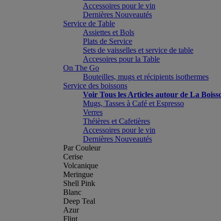
Accessoires pour le vin
Dernières Nouveautés
Service de Table
Assiettes et Bols
Plats de Service
Sets de vaisselles et service de table
Accesoires pour la Table
On The Go
Bouteilles, mugs et récipients isothermes
Service des boissons
Voir Tous les Articles autour de La Boiss
Mugs, Tasses à Café et Espresso
Verres
Théières et Cafetières
Accessoires pour le vin
Dernières Nouveautés
Par Couleur
Cerise
Volcanique
Meringue
Shell Pink
Blanc
Deep Teal
Azur
Flint