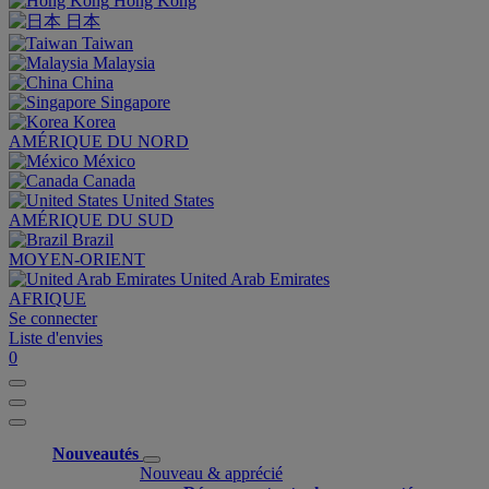
Hong Kong
日本
Taiwan
Malaysia
China
Singapore
Korea
AMÉRIQUE DU NORD
México
Canada
United States
AMÉRIQUE DU SUD
Brazil
MOYEN-ORIENT
United Arab Emirates
AFRIQUE
Se connecter
Liste d'envies
0
Nouveautés
Nouveau & apprécié