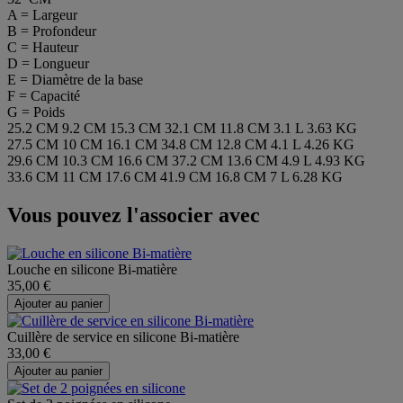
A = Largeur
B = Profondeur
C = Hauteur
D = Longueur
E = Diamètre de la base
F = Capacité
G = Poids
25.2 CM
9.2 CM
15.3 CM
32.1 CM
11.8 CM
3.1 L
3.63 KG
27.5 CM
10 CM
16.1 CM
34.8 CM
12.8 CM
4.1 L
4.26 KG
29.6 CM
10.3 CM
16.6 CM
37.2 CM
13.6 CM
4.9 L
4.93 KG
33.6 CM
11 CM
17.6 CM
41.9 CM
16.8 CM
7 L
6.28 KG
Vous pouvez l'associer avec
Louche en silicone Bi-matière
35,00 €
Ajouter au panier
Cuillère de service en silicone Bi-matière
33,00 €
Ajouter au panier