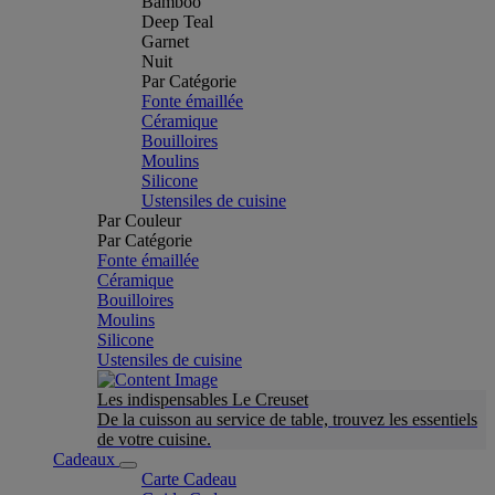
Bamboo
Deep Teal
Garnet
Nuit
Par Catégorie
Fonte émaillée
Céramique
Bouilloires
Moulins
Silicone
Ustensiles de cuisine
Par Couleur
Par Catégorie
Fonte émaillée
Céramique
Bouilloires
Moulins
Silicone
Ustensiles de cuisine
Les indispensables Le Creuset
De la cuisson au service de table, trouvez les essentiels
de votre cuisine.
Cadeaux
Carte Cadeau