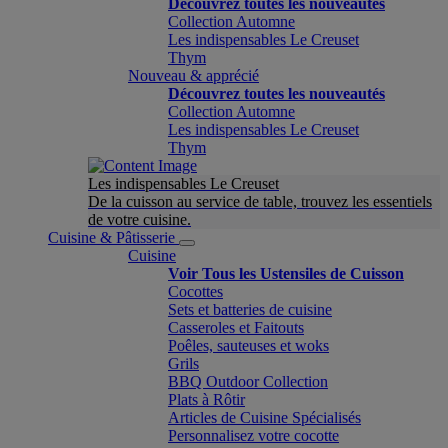
Découvrez toutes les nouveautés
Collection Automne
Les indispensables Le Creuset
Thym
Nouveau & apprécié
Découvrez toutes les nouveautés
Collection Automne
Les indispensables Le Creuset
Thym
Les indispensables Le Creuset
De la cuisson au service de table, trouvez les essentiels
de votre cuisine.
Cuisine & Pâtisserie
Cuisine
Voir Tous les Ustensiles de Cuisson
Cocottes
Sets et batteries de cuisine
Casseroles et Faitouts
Poêles, sauteuses et woks
Grils
BBQ Outdoor Collection
Plats à Rôtir
Articles de Cuisine Spécialisés
Personnalisez votre cocotte