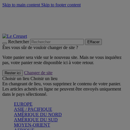
Skip to main content
Skip to footer content
Faites vivre l’été avec la Collection BBQ Outdoor & Thym -
Craquez
Les indispensables Le Creuset -
Craquez
Newsletter: Inscrivez-vous et économisez 10%! -
Inscrivez-vous
maintenant
Rechercher
Effacer
Êtes vous sûr de vouloir changer de site ?
Votre panier sera vide sur le nouveau site. Mais ne vous inquiétez
pas, votre panier reste disponible ici à votre retour.
Changer de site
Rester ici
Choisir un lieu
Choisir un lieu
En changeant de lieu, vous supprimez le contenu de votre panier.
Les articles achetés en ligne ne peuvent être envoyés uniquement
dans le pays sélectionné.
EUROPE
ASIE / PACIFIQUE
AMÉRIQUE DU NORD
AMÉRIQUE DU SUD
MOYEN-ORIENT