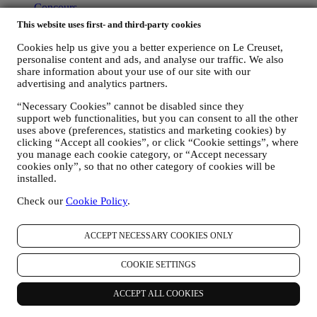
Concours
Carte Cadeau
This website uses first- and third-party cookies
À propos de Le Creuset
Cookies help us give you a better experience on Le Creuset,
personalise content and ads, and analyse our traffic. We also
Notre Héritage
share information about your use of our site with our
Notre Savoir-faire
advertising and analytics partners.
Trouver un magasin
Carrières
“Necessary Cookies” cannot be disabled since they
support web functionalities, but you can consent to all the other
Assistance
uses above (preferences, statistics and marketing cookies) by
clicking “Accept all cookies”, or click “Cookie settings”, where
Entretien et Utilisation
you manage each cookie category, or “Accept necessary
cookies only”, so that no other category of cookies will be
Garantie
installed.
FAQs
Livraison et retours
Check our
Cookie Policy
.
Nous contacter
Droit de rétractation
ACCEPT NECESSARY COOKIES ONLY
Légal
COOKIE SETTINGS
Conditions générales
Conditions Générales de Vente et d'Utilisation des Cartes
Cadeaux
ACCEPT ALL COOKIES
Politique de confidentialité