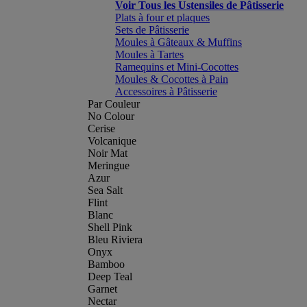
Voir Tous les Ustensiles de Pâtisserie
Plats à four et plaques
Sets de Pâtisserie
Moules à Gâteaux & Muffins
Moules à Tartes
Ramequins et Mini-Cocottes
Moules & Cocottes à Pain
Accessoires à Pâtisserie
Par Couleur
No Colour
Cerise
Volcanique
Noir Mat
Meringue
Azur
Sea Salt
Flint
Blanc
Shell Pink
Bleu Riviera
Onyx
Bamboo
Deep Teal
Garnet
Nectar