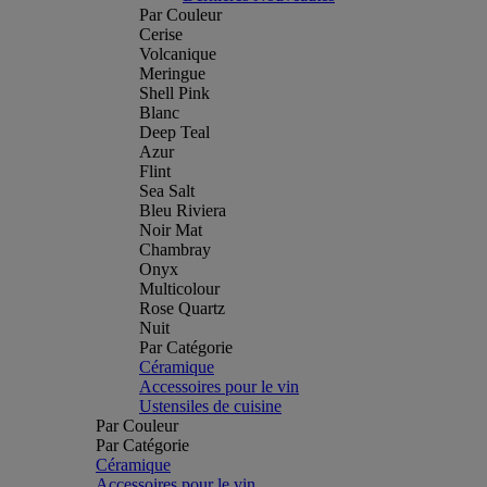
Par Couleur
Cerise
Volcanique
Meringue
Shell Pink
Blanc
Deep Teal
Azur
Flint
Sea Salt
Bleu Riviera
Noir Mat
Chambray
Onyx
Multicolour
Rose Quartz
Nuit
Par Catégorie
Céramique
Accessoires pour le vin
Ustensiles de cuisine
Par Couleur
Par Catégorie
Céramique
Accessoires pour le vin