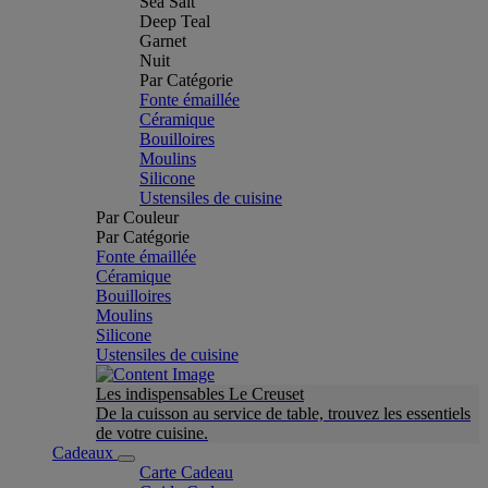
Sea Salt
Deep Teal
Garnet
Nuit
Par Catégorie
Fonte émaillée
Céramique
Bouilloires
Moulins
Silicone
Ustensiles de cuisine
Par Couleur
Par Catégorie
Fonte émaillée
Céramique
Bouilloires
Moulins
Silicone
Ustensiles de cuisine
Les indispensables Le Creuset
De la cuisson au service de table, trouvez les essentiels
de votre cuisine.
Cadeaux
Carte Cadeau