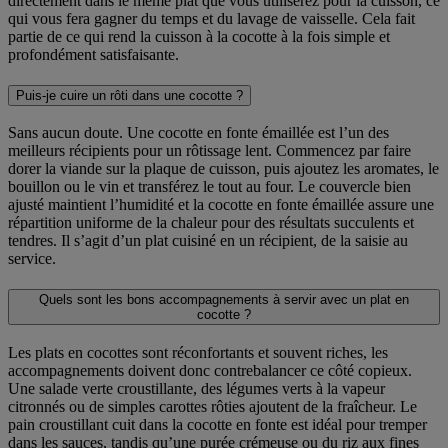
directement dans le même plat que vous utiliserez pour la cuisson, ce
qui vous fera gagner du temps et du lavage de vaisselle. Cela fait
partie de ce qui rend la cuisson à la cocotte à la fois simple et
profondément satisfaisante.
Puis-je cuire un rôti dans une cocotte ?
Sans aucun doute. Une cocotte en fonte émaillée est l’un des
meilleurs récipients pour un rôtissage lent. Commencez par faire
dorer la viande sur la plaque de cuisson, puis ajoutez les aromates, le
bouillon ou le vin et transférez le tout au four. Le couvercle bien
ajusté maintient l’humidité et la cocotte en fonte émaillée assure une
répartition uniforme de la chaleur pour des résultats succulents et
tendres. Il s’agit d’un plat cuisiné en un récipient, de la saisie au
service.
Quels sont les bons accompagnements à servir avec un plat en
cocotte ?
Les plats en cocottes sont réconfortants et souvent riches, les
accompagnements doivent donc contrebalancer ce côté copieux.
Une salade verte croustillante, des légumes verts à la vapeur
citronnés ou de simples carottes rôties ajoutent de la fraîcheur. Le
pain croustillant cuit dans la cocotte en fonte est idéal pour tremper
dans les sauces, tandis qu’une purée crémeuse ou du riz aux fines