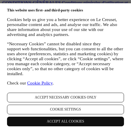
CONDITIONS GÉNÉRALES
Conditions générales d’utilisation et
de vente des Cartes Cadeaux
POLITIQUE DE
This website uses first- and third-party cookies
CONFIDENTIALITÉ
POLITIQUE EN MATIÈRE DE
COOKIES
CONDITIONS GÉNÉRALES D’UTILISATION
Cookies help us give you a better experience on Le Creuset,
personalise content and ads, and analyse our traffic. We also
Politique de confidentialité
share information about your use of our site with our
advertising and analytics partners.
Déclaration Intégrale de respect de la vie privée de Le Creuset
La politique de confidentialité ci-dessous s'applique aux
“Necessary Cookies” cannot be disabled since they
consommateurs. Si vous êtes un partenaire commercial, veuillez
support web functionalities, but you can consent to all the other
uses above (preferences, statistics and marketing cookies) by
consulter la politique de confidentialité B2B
ici
.
clicking “Accept all cookies”, or click “Cookie settings”, where
Nous nous engageons à respecter votre vie privée et à protéger vos
you manage each cookie category, or “Accept necessary
données personnelles ! Nous serons toujours transparents quant à la
cookies only”, so that no other category of cookies will be
question de savoir comment et pourquoi nous utilisons vos données.
installed.
La sécurité lors des achats en ligne est notre priorité
Vos données personnelles font l’objet d’une conservation sécurisée
Check our
Cookie Policy
.
et en toute confidentialité, conformément aux législations
européenne et nationale en matière de protection des données. Nous
savons que la sécurité est très importante dans le cadre des achats en
ACCEPT NECESSARY COOKIES ONLY
ligne et c’est pourquoi nous avons recours aux technologies les plus
récentes pour protéger vos données personnelles et les détails de
COOKIE SETTINGS
votre carte de crédit.
Nous utilisons les données pour faciliter vos achats et adapter nos
ACCEPT ALL COOKIES
services à vos besoins
Nous analysons la façon dont les utilisateurs utilisent notre site web