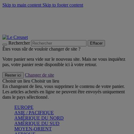
Skip to main content
Skip to footer content
Faites vivre l’été avec la Collection BBQ Outdoor & Thym -
Craquez
Les indispensables Le Creuset -
Craquez
Newsletter: Inscrivez-vous et économisez 10%! -
Inscrivez-vous
maintenant
Rechercher
Effacer
Êtes vous sûr de vouloir changer de site ?
Votre panier sera vide sur le nouveau site. Mais ne vous inquiétez
pas, votre panier reste disponible ici à votre retour.
Changer de site
Rester ici
Choisir un lieu
Choisir un lieu
En changeant de lieu, vous supprimez le contenu de votre panier.
Les articles achetés en ligne ne peuvent être envoyés uniquement
dans le pays sélectionné.
EUROPE
ASIE / PACIFIQUE
AMÉRIQUE DU NORD
AMÉRIQUE DU SUD
MOYEN-ORIENT