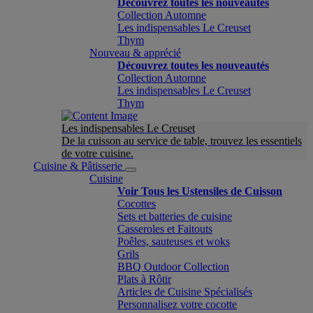
Découvrez toutes les nouveautés
Collection Automne
Les indispensables Le Creuset
Thym
Nouveau & apprécié
Découvrez toutes les nouveautés
Collection Automne
Les indispensables Le Creuset
Thym
Les indispensables Le Creuset
De la cuisson au service de table, trouvez les essentiels
de votre cuisine.
Cuisine & Pâtisserie
Cuisine
Voir Tous les Ustensiles de Cuisson
Cocottes
Sets et batteries de cuisine
Casseroles et Faitouts
Poêles, sauteuses et woks
Grils
BBQ Outdoor Collection
Plats à Rôtir
Articles de Cuisine Spécialisés
Personnalisez votre cocotte