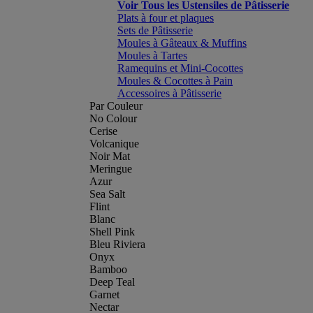
Voir Tous les Ustensiles de Pâtisserie
Plats à four et plaques
Sets de Pâtisserie
Moules à Gâteaux & Muffins
Moules à Tartes
Ramequins et Mini-Cocottes
Moules & Cocottes à Pain
Accessoires à Pâtisserie
Par Couleur
No Colour
Cerise
Volcanique
Noir Mat
Meringue
Azur
Sea Salt
Flint
Blanc
Shell Pink
Bleu Riviera
Onyx
Bamboo
Deep Teal
Garnet
Nectar