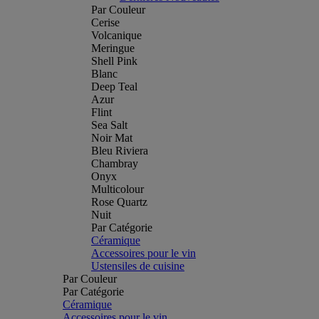
Par Couleur
Cerise
Volcanique
Meringue
Shell Pink
Blanc
Deep Teal
Azur
Flint
Sea Salt
Noir Mat
Bleu Riviera
Chambray
Onyx
Multicolour
Rose Quartz
Nuit
Par Catégorie
Céramique
Accessoires pour le vin
Ustensiles de cuisine
Par Couleur
Par Catégorie
Céramique
Accessoires pour le vin