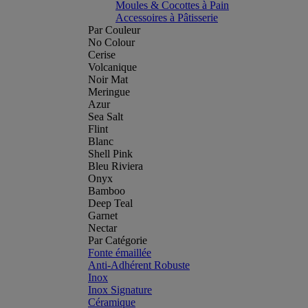
Moules & Cocottes à Pain
Accessoires à Pâtisserie
Par Couleur
No Colour
Cerise
Volcanique
Noir Mat
Meringue
Azur
Sea Salt
Flint
Blanc
Shell Pink
Bleu Riviera
Onyx
Bamboo
Deep Teal
Garnet
Nectar
Par Catégorie
Fonte émaillée
Anti-Adhérent Robuste
Inox
Inox Signature
Céramique