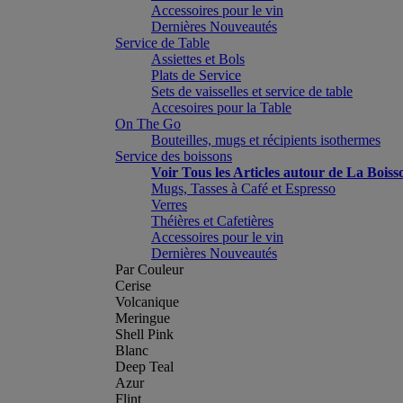
Accessoires pour le vin
Dernières Nouveautés
Service de Table
Assiettes et Bols
Plats de Service
Sets de vaisselles et service de table
Accesoires pour la Table
On The Go
Bouteilles, mugs et récipients isothermes
Service des boissons
Voir Tous les Articles autour de La Boiss
Mugs, Tasses à Café et Espresso
Verres
Théières et Cafetières
Accessoires pour le vin
Dernières Nouveautés
Par Couleur
Cerise
Volcanique
Meringue
Shell Pink
Blanc
Deep Teal
Azur
Flint