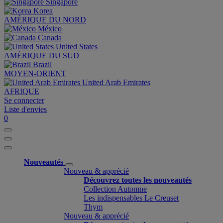
Singapore
Korea
AMÉRIQUE DU NORD
México
Canada
United States
AMÉRIQUE DU SUD
Brazil
MOYEN-ORIENT
United Arab Emirates
AFRIQUE
Se connecter
Liste d'envies
0
Nouveautés
Nouveau & apprécié
Découvrez toutes les nouveautés
Collection Automne
Les indispensables Le Creuset
Thym
Nouveau & apprécié