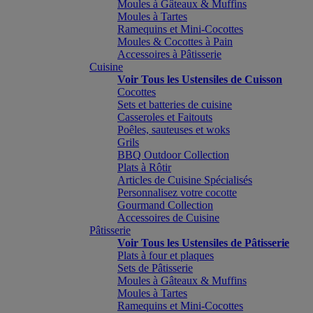
Moules à Gâteaux & Muffins
Moules à Tartes
Ramequins et Mini-Cocottes
Moules & Cocottes à Pain
Accessoires à Pâtisserie
Cuisine
Voir Tous les Ustensiles de Cuisson
Cocottes
Sets et batteries de cuisine
Casseroles et Faitouts
Poêles, sauteuses et woks
Grils
BBQ Outdoor Collection
Plats à Rôtir
Articles de Cuisine Spécialisés
Personnalisez votre cocotte
Gourmand Collection
Accessoires de Cuisine
Pâtisserie
Voir Tous les Ustensiles de Pâtisserie
Plats à four et plaques
Sets de Pâtisserie
Moules à Gâteaux & Muffins
Moules à Tartes
Ramequins et Mini-Cocottes