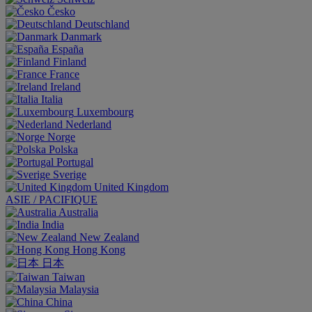
Česko
Deutschland
Danmark
España
Finland
France
Ireland
Italia
Luxembourg
Nederland
Norge
Polska
Portugal
Sverige
United Kingdom
ASIE / PACIFIQUE
Australia
India
New Zealand
Hong Kong
日本
Taiwan
Malaysia
China