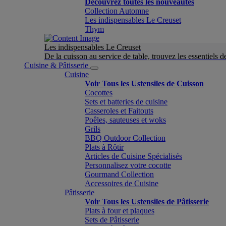
Découvrez toutes les nouveautés
Collection Automne
Les indispensables Le Creuset
Thym
Les indispensables Le Creuset
De la cuisson au service de table, trouvez les essentiels d
Cuisine & Pâtisserie
Cuisine
Voir Tous les Ustensiles de Cuisson
Cocottes
Sets et batteries de cuisine
Casseroles et Faitouts
Poêles, sauteuses et woks
Grils
BBQ Outdoor Collection
Plats à Rôtir
Articles de Cuisine Spécialisés
Personnalisez votre cocotte
Gourmand Collection
Accessoires de Cuisine
Pâtisserie
Voir Tous les Ustensiles de Pâtisserie
Plats à four et plaques
Sets de Pâtisserie