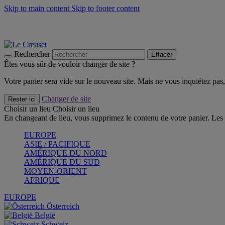
Skip to main content
Skip to footer content
Faites vivre l’été avec la Collection BBQ Outdoor & Thym -
Cra
Les indispensables Le Creuset -
Craquez
Newsletter: Inscrivez-vous et économisez 10%! -
Inscrivez-vous 
Rechercher
Effacer
Êtes vous sûr de vouloir changer de site ?
Votre panier sera vide sur le nouveau site. Mais ne vous inquiétez pas, 
Changer de site
Rester ici
Choisir un lieu
Choisir un lieu
En changeant de lieu, vous supprimez le contenu de votre panier. Les 
EUROPE
ASIE / PACIFIQUE
AMÉRIQUE DU NORD
AMÉRIQUE DU SUD
MOYEN-ORIENT
AFRIQUE
EUROPE
Österreich
België
Schweiz